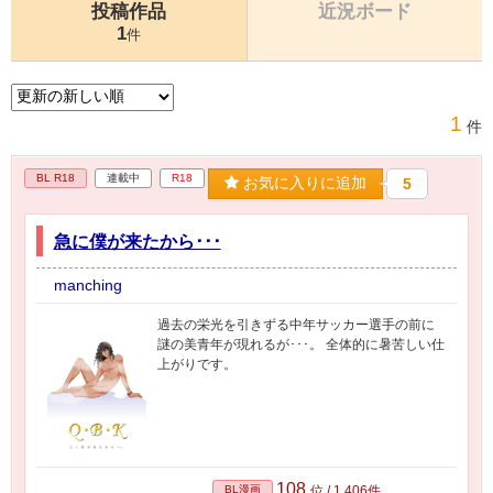
投稿作品
近況ボード
1
件
1
件
BL R18
連載中
R18
お気に入りに追加
5
急に僕が来たから･･･
manching
過去の栄光を引きずる中年サッカー選手の前に
謎の美青年が現れるが･･･。 全体的に暑苦しい仕
上がりです。
108
BL漫画
位 / 1,406件