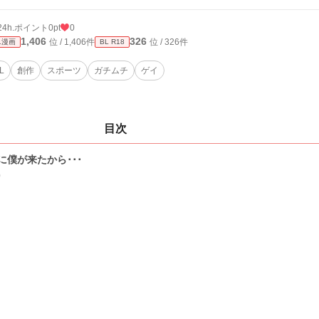
24h.ポイント
0pt
0
1,406
326
位 / 1,406件
位 / 326件
L漫画
BL R18
L
創作
スポーツ
ガチムチ
ゲイ
目次
に僕が来たから･･･
0