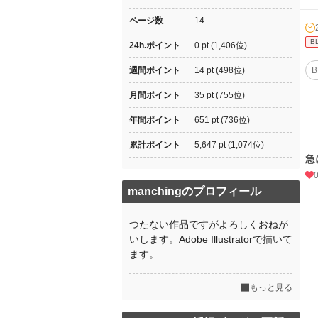
ページ数
14
B
24h.ポイント
0 pt (1,406位)
週間ポイント
14 pt (498位)
B
月間ポイント
35 pt (755位)
年間ポイント
651 pt (736位)
累計ポイント
5,647 pt (1,074位)
急
manchingのプロフィール
つたない作品ですがよろしくおねが
いします。Adobe Illustratorで描いて
ます。
もっと見る