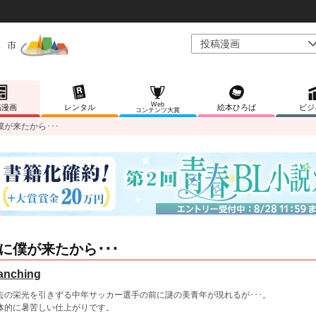
Web
稿漫画
レンタル
絵本ひろば
ビジ
コンテンツ大賞
僕が来たから･･･
に僕が来たから･･･
anching
去の栄光を引きずる中年サッカー選手の前に謎の美青年が現れるが･･･。
体的に暑苦しい仕上がりです。