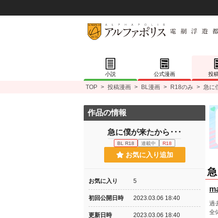
小説
公式漫画
投
TOP
>
投稿漫画
>
BL漫画
>
R18のみ
>
急に
作品の情報
急に僕が来たから･･･
BL R18
連載中
R18
お気に入り追加
急
お気に入り
5
m
初回公開日時
2023.03.06 18:40
過
全
更新日時
2023.03.06 18:40