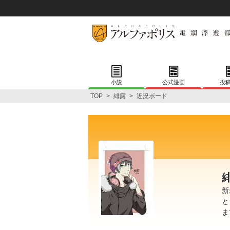
小説
公式漫画
投
TOP
>
緋露
>
近況ボード
新
と
ま