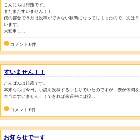
こんにちは緋露です。
またまたすいません！！
僕の都合で８月は投稿ができない状態になってしまったので、次は９
います。
大変申し...
コメント
0
件
すいません！！
こんばんは緋露です。
本来ならば今日、小説を投稿するつもりでいたのですが、僕が体調を
本当にすいません！！できれば来週中には投...
コメント
0
件
お知らせでーす