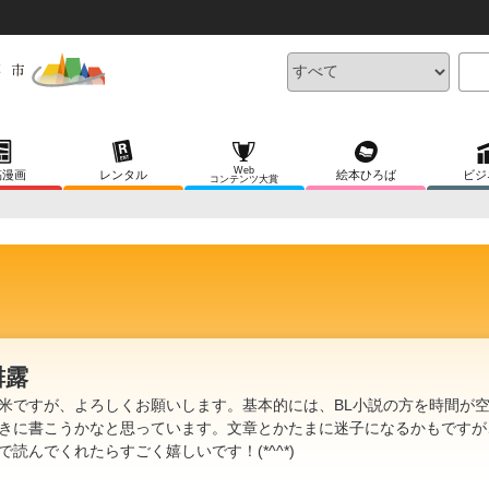
Web
稿漫画
レンタル
絵本ひろば
ビジ
コンテンツ大賞
緋露
米ですが、よろしくお願いします。基本的には、BL小説の方を時間が
きに書こうかなと思っています。文章とかたまに迷子になるかもですが
で読んでくれたらすごく嬉しいです！(*^^*)