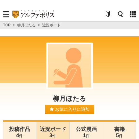
TOP
>
柳月ほたる
>
近況ボード
柳月ほたる
お気に入りに追加
投稿作品
近況ボード
公式漫画
書籍
4
3
1
5
件
件
件
件