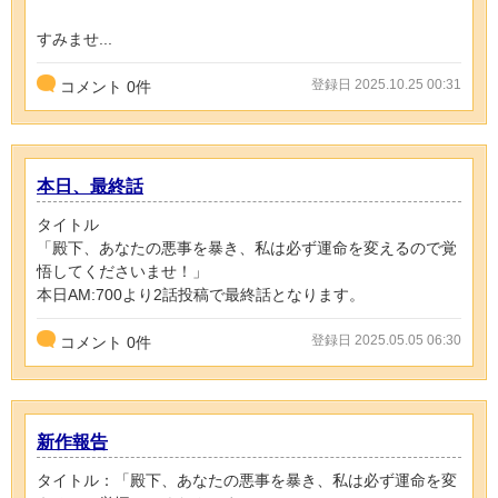
すみませ...
登録日 2025.10.25 00:31
コメント
0
件
本日、最終話
タイトル
「殿下、あなたの悪事を暴き、私は必ず運命を変えるので覚
悟してくださいませ！」
本日AM:700より2話投稿で最終話となります。
登録日 2025.05.05 06:30
コメント
0
件
新作報告
タイトル：「殿下、あなたの悪事を暴き、私は必ず運命を変