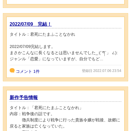
2022/07/09 完結！
タイトル：君死にたまふことなかれ
2022/07/09完結します。
まさかこんなに長くなるとは思いませんでした_:(´ཀ`」 ∠):
ジャンル「恋愛」になっていますが、自分でもど...
登録日 2022.07.06 23:54
コメント
1件
新作予告情報
タイトル：「君死にたまふことなかれ」
内容：戦争後の話です。
徴兵制度により戦争に行った貴族令嬢が戦後、故郷に
戻ると家族は亡くなっていた。