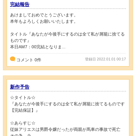
完結報告
あけましておめでとうございます。
本年もよろしくお願いいたします。
タイトル『あなたが今後手にするのは全て私が屑籠に捨てる
ものです』
本日AM7：00完結となりま...
登録日 2022.01.01 00:17
コメント
0
件
新作予告
☆タイトル☆
『あなたが今後手にするのは全て私が屑籠に捨てるものです
【完結保証】』
☆あらすじ☆
従妹アリエスは男爵令嬢だったが両親が馬車の事故で死亡
その為、ラ...