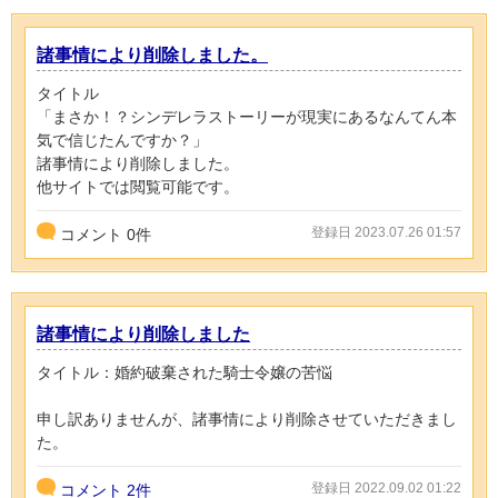
諸事情により削除しました。
タイトル
「まさか！？シンデレラストーリーが現実にあるなんてん本
気で信じたんですか？」
諸事情により削除しました。
他サイトでは閲覧可能です。
登録日 2023.07.26 01:57
コメント
0
件
諸事情により削除しました
タイトル：婚約破棄された騎士令嬢の苦悩
申し訳ありませんが、諸事情により削除させていただきまし
た。
登録日 2022.09.02 01:22
コメント
2件