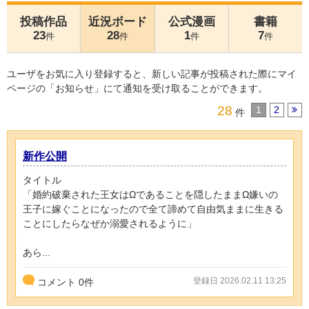
投稿作品
近況ボード
公式漫画
書籍
23
28
1
7
件
件
件
件
ユーザをお気に入り登録すると、新しい記事が投稿された際にマイ
ページの「お知らせ」にて通知を受け取ることができます。
28
1
2
件
新作公開
タイトル
「婚約破棄された王女はΩであることを隠したままΩ嫌いの
王子に嫁ぐことになったので全て諦めて自由気ままに生きる
ことにしたらなぜか溺愛されるように」
あら...
登録日 2026.02.11 13:25
コメント
0
件