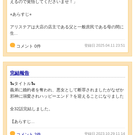
えるので覚悟してくださいませ！」
⭐︎あらすじ⭐︎
アリステアは大店の店主である父と一般庶民である母の間に
生...
登録日 2025.04.11 23:51
コメント
0
件
完結報告
🐍タイトル🐍
義弟に婚約者を奪われ、悪女として断罪されましたがなぜか
邪神に溺愛されハッピーエンド？を迎えることになりました
全32話完結しました。
【あらすじ...
登録日 2023.10.29 11:14
コメント
2件