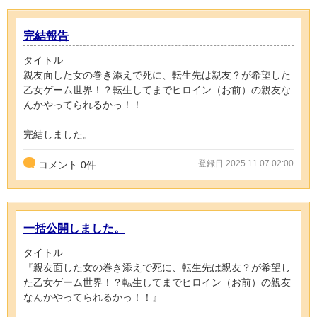
完結報告
タイトル
親友面した女の巻き添えで死に、転生先は親友？が希望した
乙女ゲーム世界！？転生してまでヒロイン（お前）の親友な
んかやってられるかっ！！
完結しました。
登録日 2025.11.07 02:00
コメント
0
件
一括公開しました。
タイトル
『親友面した女の巻き添えで死に、転生先は親友？が希望し
た乙女ゲーム世界！？転生してまでヒロイン（お前）の親友
なんかやってられるかっ！！』