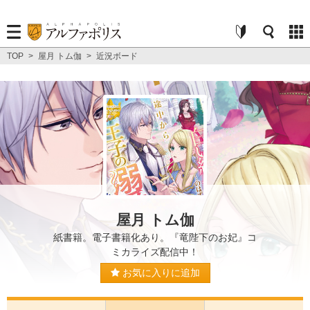
TOP
>
屋月 トム伽
>
近況ボード
屋月 トム伽
紙書籍。電子書籍化あり。『竜陛下のお妃』コ
ミカライズ配信中！
お気に入りに追加