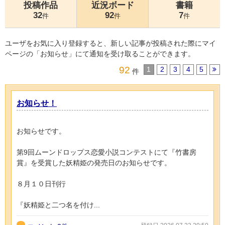
投稿作品
近況ボード
書籍
32
92
7
件
件
件
ユーザをお気に入り登録すると、新しい記事が投稿された際にマイ
ページの「お知らせ」にて通知を受け取ることができます。
92
1
2
3
4
5
件
お知らせ！
お知らせです。
第9回ムーンドロップス恋愛小説コンテストにて『竹書房
賞』を受賞した妖精姫の発売日のお知らせです。
８月１０日刊行
『妖精姫と二つ名を付け...