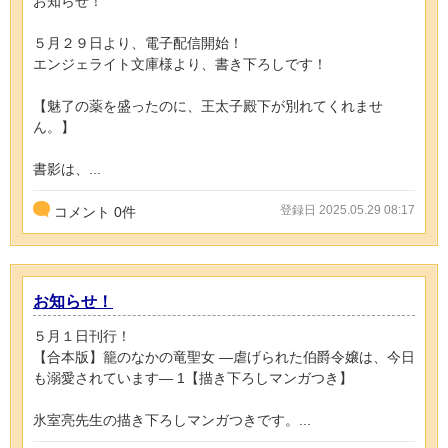
お知らせ！
５月２９日より、電子配信開始！
エンジェライト文庫様より、書き下ろしです！
【魅了の薬を盛ったのに、王太子殿下が別れてくれませ
ん。】
書影は、...
登録日 2025.05.29 08:17
コメント
0
件
お知らせ！
５月１日刊行！
【合本版】籠のなかの竜聖女 ―虐げられた伯爵令嬢は、今日
も溺愛されています― 1【描き下ろしマンガつき】
氷室亮先生の描き下ろしマンガつきです。...