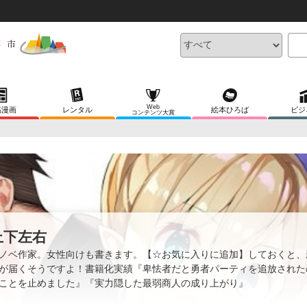
Web
稿漫画
レンタル
絵本ひろば
ビジ
コンテンツ大賞
上下左右
ノベ作家。女性向けも書きます。【☆お気に入りに追加】しておくと、
が届くそうですよ！書籍化実績『卑怯者だと勇者パーティを追放された
ことを止めました』『実力隠した最弱商人の成り上がり』