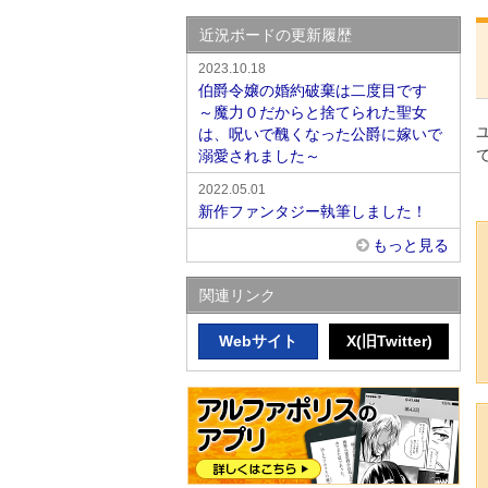
近況ボードの更新履歴
2023.10.18
伯爵令嬢の婚約破棄は二度目です
～魔力０だからと捨てられた聖女
は、呪いで醜くなった公爵に嫁いで
溺愛されました～
2022.05.01
新作ファンタジー執筆しました！
もっと見る
関連リンク
Webサイト
X(旧Twitter)