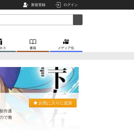
新規登録
ログイン
ネス
書籍
メディア化
お気に入りに追加
新作通
ので働