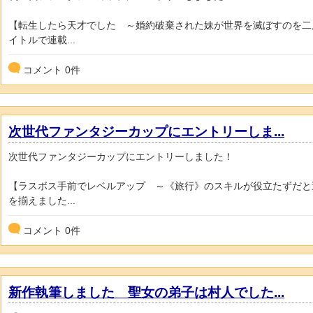
【転生したら天才でした ～婚約破棄された妹が世界を滅ぼすのを二
イトルで連載...
コメント
0
件
次世代ファンタジーカップにエントリーしま...
次世代ファンタジーカップにエントリーしました！
【ラスボス手前でレベルアップ ～《旅行》のスキルが役立たずだと
を揃えました...
コメント
0
件
新作執筆しました 聖女の弟子は村人でした...