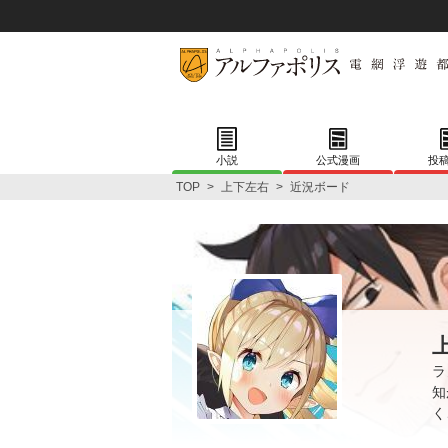
小説
公式漫画
投
TOP
>
上下左右
>
近況ボード
ラ
知
く