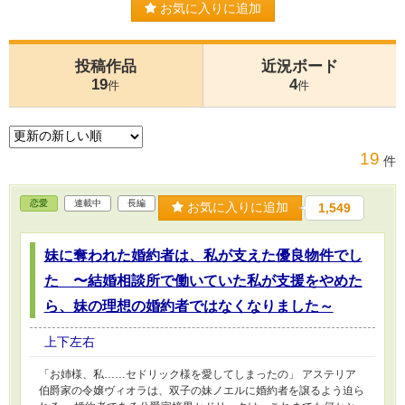
お気に入りに追加
投稿作品
近況ボード
19
4
件
件
19
件
恋愛
連載中
長編
お気に入りに追加
1,549
妹に奪われた婚約者は、私が支えた優良物件でし
た 〜結婚相談所で働いていた私が支援をやめた
ら、妹の理想の婚約者ではなくなりました～
上下左右
「お姉様、私……セドリック様を愛してしまったの」 アステリア
伯爵家の令嬢ヴィオラは、双子の妹ノエルに婚約者を譲るよう迫ら