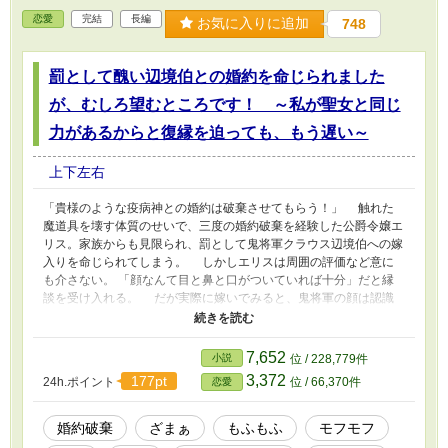
た少女はその日、ようやく自分だけを見てくれる人の隣に立つこと
恋愛
完結
長編
になるのだった。
お気に入りに追加
748
罰として醜い辺境伯との婚約を命じられました
が、むしろ望むところです！ ～私が聖女と同じ
力があるからと復縁を迫っても、もう遅い～
上下左右
「貴様のような疫病神との婚約は破棄させてもらう！」 触れた
魔道具を壊す体質のせいで、三度の婚約破棄を経験した公爵令嬢エ
リス。家族からも見限られ、罰として鬼将軍クラウス辺境伯への嫁
入りを命じられてしまう。 しかしエリスは周囲の評価など意に
も介さない。 「顔なんて目と鼻と口がついていれば十分」だと縁
談を受け入れる。 だが実際に嫁いでみると、鬼将軍の顔は認識
阻害の魔術によって醜くなっていただけで、魔術無力化の特性を持
つエリスは、彼が本当は美しい青年だと見抜いていた。 一方、
エリスの特異な体質に、元婚約者の伯爵が気づく。それは伝説の聖
7,652
小説
位 / 228,779件
女と同じ力で、領地の繁栄を約束するものだった。 伯爵は自分
3,372
177pt
24h.ポイント
位 / 66,370件
恋愛
から婚約を破棄したにも関わらず、その決定を覆すために復縁する
ための画策を始めるのだが・・・後悔してももう遅いと、ざまぁな
展開に発展していくのだった 本作は不遇だった令嬢が、最恐将
婚約破棄
ざまぁ
もふもふ
モフモフ
軍に溺愛されて、幸せになるまでのハッピーエンドの物語である