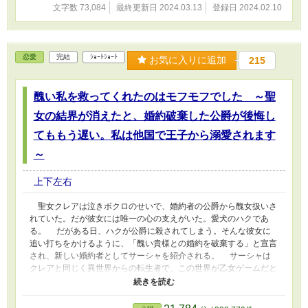
文字数 73,084
最終更新日 2024.03.13
登録日 2024.02.10
恋愛
完結
ｼｮｰﾄｼｮｰﾄ
お気に入りに追加
215
醜い私を救ってくれたのはモフモフでした ～聖
女の結界が消えたと、婚約破棄した公爵が後悔し
てももう遅い。私は他国で王子から溺愛されます
～
上下左右
聖女クレアは泣きボクロのせいで、婚約者の公爵から醜女扱いさ
れていた。だが彼女には唯一の心の支えがいた。愛犬のハクであ
る。 だがある日、ハクが公爵に殺されてしまう。そんな彼女に
追い打ちをかけるように、「醜い貴様との婚約を破棄する」と宣言
され、新しい婚約者としてサーシャを紹介される。 サーシャは
クレアと同じく異世界からの転生者で、この世界が乙女ゲームだと
知っていた。ゲームの知識を利用して、悪役令嬢となるはずだった
クレアから聖女の立場を奪いに来たのである。 絶望するクレア
だったが、彼女の前にハクの生まれ変わりを名乗る他国の王子が現