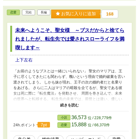
恋愛
完結
長編
お気に入りに追加
168
未来へようこそ、聖女様 ～ブスだからと捨てら
れましたが、転生先では愛されスローライフを満
喫します～
上下左右
「お前のようなブスとは一緒にいられない」 聖女のマリアは、王
子に尽くしてきたにも関わらず、醜いという理由で婚約破棄を言い
渡されてしまう。 しかも妹が現れ、王子の次の婚約者だと名乗り
をあげる。 さらに二人はマリアの暗殺を企てるが、聖女である彼
女は死に際に『転生魔法』を発動させ、 周囲を巻き込んで、未来
の世界へと転移する。 転生先の未来では、前世とは違い、優しい
家族に囲まれていた。 醜いからと迫害されることもなく、前世で
得た魔法の知識と、聖女としての癒しの力で周囲から認められてい
く。 一方、巻き込まれて転生した王子は、権力を失い、絶望の中
36,573
小説
位 / 228,779件
でマリアに救いを求めるのだった。 本作はブスだからと裏切られ
15,888
7pt
24h.ポイント
位 / 66,370件
恋愛
た聖女が、田舎でスローライフを過ごしながら、幸せを迎えるまで
の ハッピーエンドの物語である。