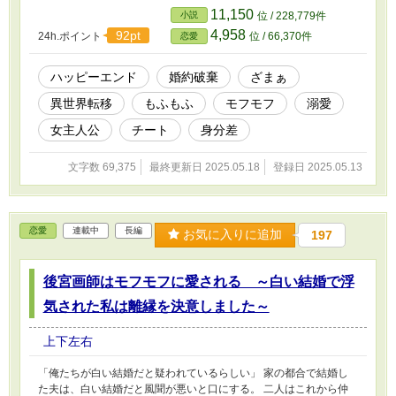
い……」 そう強く心に誓いながら、無人島での生活を始める。過
11,150
小説
位 / 228,779件
酷な環境、頼れるのは前世で得た知識と社畜精神だけ。 だが、そ
4,958
92pt
24h.ポイント
位 / 66,370件
恋愛
んなある日、砂浜に一人の少年が流れ着いてくる。 彼は公爵家の
嫡男として将来を期待された存在だった。 だが事故によって行方
不明となった彼は、すでに「死亡した者」として扱われ、叔父に跡
ハッピーエンド
婚約破棄
ざまぁ
継ぎの座を奪われただけでなく、婚約者からも婚約破棄されてしま
異世界転移
もふもふ
モフモフ
溺愛
う。 すべてを失った少年と、すべてを捨てて生まれ変わった私。
無人島という極限の環境の中で、二人は互いを支え合って深い絆を
女主人公
チート
身分差
育んでいく。 この作品は、幼女として転生した私が、婚約破棄さ
れた公爵とともに生き、最後には溺愛されながら幸せに生きるハッ
文字数 69,375
最終更新日 2025.05.18
登録日 2025.05.13
ピーエンドの物語である
恋愛
連載中
長編
お気に入りに追加
197
後宮画師はモフモフに愛される ～白い結婚で浮
気された私は離縁を決意しました～
上下左右
「俺たちが白い結婚だと疑われているらしい」 家の都合で結婚し
た夫は、白い結婚だと風聞が悪いと口にする。 二人はこれから仲