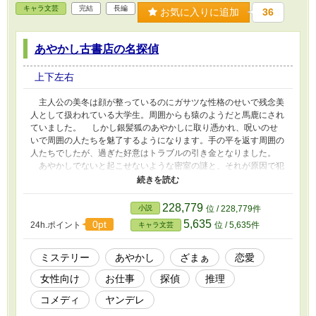
キャラ文芸
完結
長編
お気に入りに追加
36
あやかし古書店の名探偵
上下左右
主人公の美冬は顔が整っているのにガサツな性格のせいで残念美
人として扱われている大学生。周囲からも猿のようだと馬鹿にされ
ていました。 しかし銀髪狐のあやかしに取り憑かれ、呪いのせ
いで周囲の人たちを魅了するようになります。手の平を返す周囲の
人たちでしたが、過ぎた好意はトラブルの引き金となりました。
あやかしでないと起こせないような密室の謎と、それが原因で犯
人扱いされる美冬。そんな彼女に手を差し伸べる美青年がいまし
た。 「僕が君の無実を必ず証明してみせる」 名探偵の青年と共
に、美冬は無実を証明するために謎へと立ち向かいます。 本物
228,779
小説
位 / 228,779件
語はあやかし×恋愛×推理を掛け合わせたミステリー小説です！
5,635
0pt
24h.ポイント
位 / 5,635件
キャラ文芸
※※ カクヨムでも先行して連載中です ※※ ※※
https://kakuyomu.jp/works/1177354055250062013 ※※
ミステリー
あやかし
ざまぁ
恋愛
女性向け
お仕事
探偵
推理
コメディ
ヤンデレ