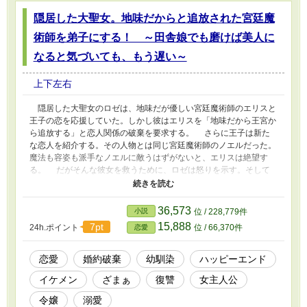
隠居した大聖女。地味だからと追放された宮廷魔
術師を弟子にする！ ～田舎娘でも磨けば美人に
なると気づいても、もう遅い～
上下左右
隠居した大聖女のロゼは、地味だが優しい宮廷魔術師のエリスと
王子の恋を応援していた。しかし彼はエリスを「地味だから王宮か
ら追放する」と恋人関係の破棄を要求する。 さらに王子は新た
な恋人を紹介する。その人物とは同じ宮廷魔術師のノエルだった。
魔法も容姿も派手なノエルに敵うはずがないと、エリスは絶望す
る。 だがそんな彼女を救うために、ロゼは怒りを示す。そして
エリスを弟子に取ると宣言し、優男のクラウスと協力しながら、地
味な外見を変身させていくのだった。 この物語は地味だからと
裏切られた宮廷魔術師が、美しく変わり、最後には優男のクラウス
36,573
小説
位 / 228,779件
と共にハッピーエンドを迎えるまでの物語である。
15,888
7pt
24h.ポイント
位 / 66,370件
恋愛
恋愛
婚約破棄
幼馴染
ハッピーエンド
イケメン
ざまぁ
復讐
女主人公
令嬢
溺愛