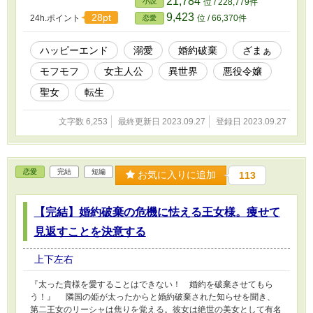
21,784
小説
位 / 228,779件
れる。そこからハクに溺愛される日々を過ごすのだった。 一
9,423
28pt
24h.ポイント
位 / 66,370件
恋愛
方、クレアを失った王国は結界の力を失い、魔物の被害にあう。そ
の責任を追求され、公爵はクレアを失ったことを後悔するのだっ
た。 本物語は、不幸な聖女が、前世の知識で逆転劇を果たし、
ハッピーエンド
溺愛
婚約破棄
ざまぁ
モフモフ王子から溺愛されながらハッピーエンドを迎えるまでの物
モフモフ
女主人公
異世界
悪役令嬢
語である。
聖女
転生
文字数 6,253
最終更新日 2023.09.27
登録日 2023.09.27
恋愛
完結
短編
お気に入りに追加
113
【完結】婚約破棄の危機に怯える王女様。痩せて
見返すことを決意する
上下左右
『太った貴様を愛することはできない！ 婚約を破棄させてもら
う！』 隣国の姫が太ったからと婚約破棄された知らせを聞き、
第二王女のリーシャは焦りを覚える。彼女は絶世の美女として有名