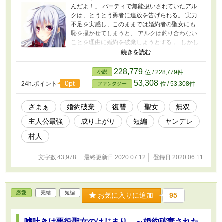
んだよ！」 パーティで無能扱いされていたアル
クは、とうとう勇者に追放を告げられる。 実力
不足を実感し、このままでは婚約者の聖女にも
恥を掻かせてしまうと、 アルクは釣り合わない
ことを理由に婚約を破棄しようとする 。 しかし
聖女は引き下がらなかった。 「釣り合わないの
ならアルクが最強になればいいのです！！」 聖
女はアルクとの婚約を破棄されたくない一心
228,779
小説
位 / 228,779件
で、追放者たちを見返してやろうと提案するの
53,308
0pt
24h.ポイント
位 / 53,308件
ファンタジー
だった。 本作は一途な聖女と最強を目指す村人
の二人が幸せになるまでの物語である。 三万文
字くらいで完結します。サクッと読みたい人に
ざまぁ
婚約破棄
復讐
聖女
無双
オススメです！！
主人公最強
成り上がり
短編
ヤンデレ
村人
文字数 43,978
最終更新日 2020.07.12
登録日 2020.06.11
恋愛
完結
短編
お気に入りに追加
95
嘘吐きは悪役聖女のはじまり ～婚約破棄された