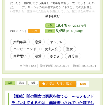
だったが、婚約してから美味しい食事を堪能し、太ってしまったの
だ。 一方、リーシャの婚約者であるケイネスは、その見目麗し
い容貌から、王国中の女性たちを虜にしていた。彼は彼女の事を溺
愛してくれていたが、いつか捨てられるのではと不安に感じてしま
う。 このままでは彼の隣に立つ資格はないと、リーシャはダイ
エットを決意する。だが彼女は知らなかった。太ってしまった原因
19,478
小説
位 / 228,779件
は友人のアンが裏で暗躍していたからだと。 この物語はリーシ
8,458
35pt
24h.ポイント
位 / 66,370件
恋愛
ャがケイネスと共にハッピーエンドを迎えるまでの物語である。
婚約破棄
恋愛
ヤンデレ
ハッピーエンド
女主人公
聖女
両片思い
溺愛
ざまぁ
身分差
文字数 8,653
最終更新日 2022.05.04
登録日 2022.05.04
恋愛
完結
短編
お気に入りに追加
648
【完結】闇の聖女は実家を捨てる ～モフモフド
ラゴンを従えるのは、無能扱いされていた姉でし