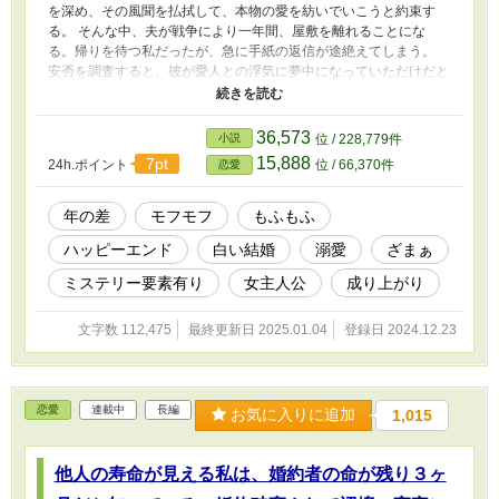
を深め、その風聞を払拭して、本物の愛を紡いでいこうと約束す
る。 そんな中、夫が戦争により一年間、屋敷を離れることにな
る。帰りを待つ私だったが、急に手紙の返信が途絶えてしまう。
安否を調査すると、彼が愛人との浮気に夢中になっていただけだと
発覚する。 一年後、屋敷に帰ってきた夫は、愛人と共に『私を始
末して家を乗っ取る』計画を企てる。愛想を尽かした私は、復讐を
実行に移した。 離縁されて、財産や権力まで失った夫は、私を裏
36,573
小説
位 / 228,779件
切ったことを後悔するのだった。 本作品は後宮の画師として働く
15,888
7pt
24h.ポイント
位 / 66,370件
恋愛
私が、太妃や皇子のような権力者たちから溺愛され、モフモフと共
に輝かしい人生を歩んでいくまでの物語である。
年の差
モフモフ
もふもふ
ハッピーエンド
白い結婚
溺愛
ざまぁ
ミステリー要素有り
女主人公
成り上がり
文字数 112,475
最終更新日 2025.01.04
登録日 2024.12.23
恋愛
連載中
長編
お気に入りに追加
1,015
他人の寿命が見える私は、婚約者の命が残り３ヶ