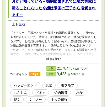
月だと知っている～婚約破棄されて辺境の実家に
帰ることになった令嬢は隣国の王子から溺愛され
ます～
上下左右
「メアリー、用済みとなった貴様との婚約を破棄する」 魔物の
被害に苦しんでいた公爵家は、問題解決のため、優秀な魔術師であ
るメアリーとの婚約を果たしたにも関わらず、魔物問題が解決した
途端に婚約破棄を宣言する。 道理に反した行いに呆れたメアリ
ーだが、あっさりと婚約破棄を受け入れ、実家である辺境領へと帰
還する。 彼女がすんなりと婚約破棄を受け入れたのには理由が
あった。メアリーは他人の生命力を視認できるため、残りの寿命を
知ることができたのだ。 婚約者の寿命は残り三ヶ月。彼に別れ
を告げ、実家に帰った彼女は、幼馴染である隣国の王子から熱烈な
21,784
小説
位 / 228,779件
アプローチを受けるのだった。 一方、公爵は寿命が近づくに連
9,423
28pt
24h.ポイント
位 / 66,370件
恋愛
れて、周囲の人たちから見放されていく。孤独に暮らすようになっ
た彼は、メアリーとの婚約破棄を後悔するのだった。 本作品は
婚約破棄された令嬢が辺境領に戻り、ハッピーエンドを迎えるまで
ハッピーエンド
恋愛
モフモフ
の物語である。
もふもふ
ざまぁ
婚約破棄
溺愛
聖女
女主人公
主人公最強