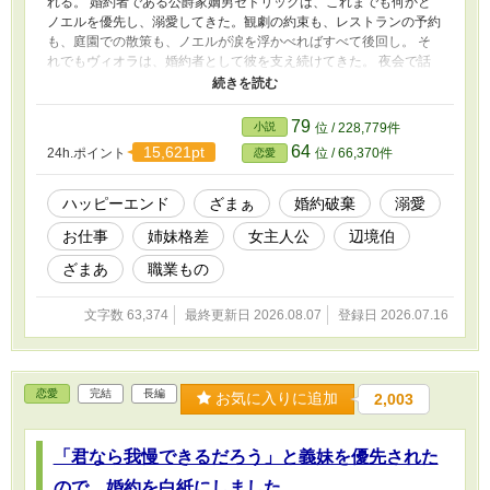
れる。 婚約者である公爵家嫡男セドリックは、これまでも何かと
ノエルを優先し、溺愛してきた。観劇の約束も、レストランの予約
も、庭園での散策も、ノエルが涙を浮かべればすべて後回し。 そ
れでもヴィオラは、婚約者として彼を支え続けてきた。 夜会で話
す話題、贈答品の選定、食事の手配、さらにはノエルが喜ぶ花や菓
子まで。 セドリックが社交界で「気配りのできる優良な公爵家嫡
男」と評されていたのは、すべてヴィオラの支援があったからだっ
79
小説
位 / 228,779件
た。 そんな、ヴィオラには前世の記憶があった。 日本で結婚相談
64
15,621pt
24h.ポイント
位 / 66,370件
恋愛
所のカウンセラーとして働き、数多くの縁談を見てきた彼女には分
かっていた。 婚約者より別の女性を優先する男。 相手の我慢を当
然だと思う男。 自分を支えてくれる人の価値に気づけない男。 こ
ハッピーエンド
ざまぁ
婚約破棄
溺愛
の縁談は、すでに破綻していると察した彼女は婚約解消を受け入れ
お仕事
姉妹格差
女主人公
辺境伯
た ただし同時に、宣言した。 「婚約者としての支援も本日もって
終了いたします」 ヴィオラの支援がなくなった途端、セドリック
ざまあ
職業もの
の評判は崩れ始める。 選ぶ店は外れ、贈り物は好みからずれ、夜
会では場違いな服装で自慢話ばかり。やがてノエルも気づく。自分
文字数 63,374
最終更新日 2026.08.07
登録日 2026.07.16
が欲しかったのはセドリック本人ではなく、ヴィオラが作り上げて
いた理想の婚約者だったのだと。 そんなヴィオラの前に現れたの
は、以前彼女に縁談を申し込んでいたグランヴィル辺境伯アレクシ
ス。 彼は、かつてヴィオラが選んだ贈り物の意味を見抜いてい
恋愛
完結
長編
た。 「私は、あなたの観察眼と調整力が欲しい。どうか、私の右
お気に入りに追加
2,003
腕になってほしい」 誰かを優良物件に見せるためではなく、自分
自身の力を認めてくれる人の隣へ。 婚約者を妹に奪われた令嬢
が、前世の知識と冷静な判断力で悪縁を断ち切り、本当に自分を評
「君なら我慢できるだろう」と義妹を優先された
価してくれる辺境伯に選ばれる、逆転ファンタジー ※小説家にな
ので、婚約を白紙にしました