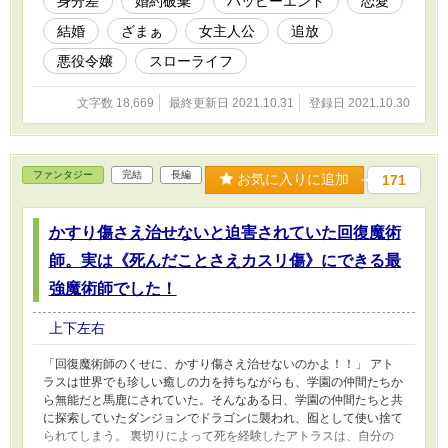
身分差
婚約破棄
ハッピーエンド
恋愛
結婚
ざまぁ
女主人公
追放
悪役令嬢
スローライフ
文字数 18,669
最終更新日 2021.10.31
登録日 2021.10.30
ファンタジー
完結
長編
お気に入りに追加
171
かすり傷さえ治せないと迫害されていた回復魔術
師。実は《死んだことさえカスリ傷》にできる最
強魔術師でした！
上下左右
「回復魔術師のくせに、かすり傷さえ治せないのかよ！！」 アト
ラスは世界でも珍しい癒しの力を持ちながらも、学園の仲間たちか
ら無能だと馬鹿にされていた。そんなある日、学園の仲間たちと共
に探索していたダンジョンでドラゴンに襲われ、囮として使い捨て
られてしまう。 裏切りによって死を経験したアトラスは、自分の