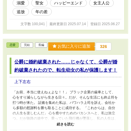
溺愛
聖女
ハッピーエンド
女主人公
※※小説家になろうでも連載中※※
追放
年の差
文字数 100,041
最終更新日 2025.07.14
登録日 2025.06.27
恋愛
完結
長編
お気に入りに追加
326
公爵に婚約破棄された……じゃなくて、公爵が婚
約破棄されたので、転生幼女の私が保護します！
上下左右
「お前、本当に使えねぇよな！！」 ブラック企業の歯車として、
心をすり減らしながら生きる日々。だが、そんな生活にも終止符を
打つ時が来た。 証拠を集めた私は、パワハラ上司を訴え、会社か
ら多額の慰謝料を勝ち取ることに成功する。 「これからは、自分
の人生を楽しむんだ」 心を癒やすためのバカンスへと、私は旅立
つ。だが旅路の途中で、乗っていた飛行機が墜落し、私の人生は、
またしても一変してしまう。 目を覚ますと、異世界の無人島で幼
女に転生していたのだ。 「慰謝料で贅沢するまでは死ねな