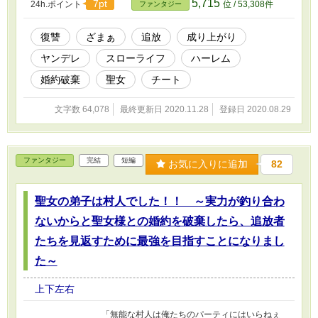
5,715
7pt
24h.ポイント
位 / 53,308件
ファンタジー
して長い年月が過ぎ、最強の力を手に入れた彼
は転生することで空間から脱出した。 しかし主
人公にとって予想外の出来事が起きる。転生先
復讐
ざまぁ
追放
成り上がり
は彼を裏切った女勇者の弟だったのだ。 子供の
ヤンデレ
スローライフ
ハーレム
姿になった主人公は大貴族の四男坊として、地
方の領主の座と、系列の地方銀行を任される 主
婚約破棄
聖女
チート
人公は領地経営をしながら、地方銀行を経営
し、スローライフを過ごす。 そして成果を挙げ
文字数 64,078
最終更新日 2020.11.28
登録日 2020.08.29
ることで、女勇者への復讐を果たすのだった。
ファンタジー
完結
短編
お気に入りに追加
82
聖女の弟子は村人でした！！ ～実力が釣り合わ
ないからと聖女様との婚約を破棄したら、追放者
たちを見返すために最強を目指すことになりまし
た～
上下左右
「無能な村人は俺たちのパーティにはいらねぇ