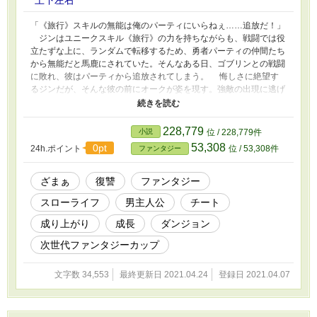
上下左右
「《旅行》スキルの無能は俺のパーティにいらねぇ……追放だ！」
ジンはユニークスキル《旅行》の力を持ちながらも、戦闘では役
立たずな上に、ランダムで転移するため、勇者パーティの仲間たち
から無能だと馬鹿にされていた。そんなある日、ゴブリンとの戦闘
に敗れ、彼はパーティから追放されてしまう。 悔しさに絶望す
るジンだが、そんな彼の前にオークが姿を現す。強敵の出現に逃げ
るように《旅行》のスキルを発動させる。そして辿り着いたのは、
魔王城が目と鼻の先にある終末の街だった。 そこではドラゴン
さえ一撃で倒せるような最強武器が販売されていた。能力値を無視
228,779
小説
位 / 228,779件
して、必殺の効果を発揮する武器を使い、ジンはレベルアップを果
53,308
0pt
24h.ポイント
位 / 53,308件
ファンタジー
たす。 《旅行》のスキルは強化され、ランダムではなく、狙っ
た場所に転移することが可能になる。始まりの街に戻ったジンは、
最強武器と、レベルアップした能力で、追放した勇者パーティを見
ざまぁ
復讐
ファンタジー
返す。 また終末の村からアイテムを持ち帰り、飢餓で苦しむ村
スローライフ
男主人公
チート
に分け与える。勇者以上の人望を手に入れ、充実したスローライフ
を過ごすのだった。 本物語は無能だと馬鹿にされていた《旅
成り上がり
成長
ダンジョン
行》スキルが実は有能だったと気づき、英雄として認められていく
逆転の物語である。
次世代ファンタジーカップ
文字数 34,553
最終更新日 2021.04.24
登録日 2021.04.07