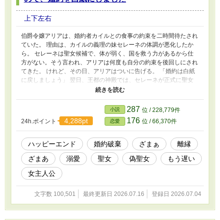
ろうでも連載中
上下左右
伯爵令嬢アリアは、婚約者カイルとの食事の約束を二時間待たされ
ていた。 理由は、カイルの義理の妹セレーネの体調が悪化したか
ら。 セレーネは聖女候補で、体が弱く、国を救う力があるから仕
方がない。そう言われ、アリアは何度も自分の約束を後回しにされ
てきた。 けれど、その日、アリアはついに告げる。 「婚約は白紙
に戻しましょう」 翌日、王都の神殿では、セレーネが正式に聖女
として認められるための認定式が開かれる。 アリアはいつものよ
うに補佐席へ案内されるが、そこで足を止めた。 「本日は、補佐
に入りません」 これまでアリアは、正式な辞令も報酬もないま
287
小説
位 / 228,779件
ま、善意でセレーネの祈りを支えてきた。 だが、婚約を白紙にし
176
4,288pt
24h.ポイント
位 / 66,370件
恋愛
た今、彼女を支える理由はもうない。 神官たちは「一人欠けても
問題ない」と式を進める。 しかし、セレーネの祈りは失敗した。
魔力供給記録を確認した第二王子レナードは、衝撃の事実を明らか
ハッピーエンド
婚約破棄
ざまぁ
離縁
にする。 セレーネの祈りのほとんどは、アリアの魔力によって支
ざまあ
溺愛
聖女
偽聖女
もう遅い
えられていたのだ。 さらに、セレーネの体調不良は嘘だった。 彼
女はカイルの一番でいるために体調不良を装い、アリアとの約束の
女主人公
日を狙って彼を呼び出していた。 偽りの聖女候補は資格を失い、
カイルもまた、アリアを軽んじ続けた責任を突きつけられる。 一
文字数 100,501
最終更新日 2026.07.16
登録日 2026.07.04
方、アリアは王子レナードから正式に請われ、結界を安定させる。
力を認められたアリアに、レナードは手を差し出す。 「もしよけ
れば、私の傍にいてくれないか？」 婚約者におざなりにされてき