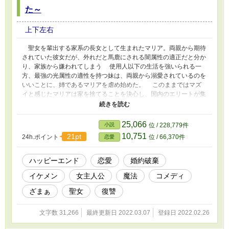
た～
上下左右
聖女を輩出する家系の長女として生まれたマリア。両親から期待
されていた彼女だが、外れだと馬鹿にされる闇属性の適正だと分か
り、家族から嫌われてしまう 使用人以下の生活を強いられる一
方、最強の光属性の適性を持つ妹は、両親から溺愛されているのを
いいことに、姉であるマリアを虐め始めた。 このままではマズ
イと感じたマリアは家を捨てることを決心し、国内のエリートが集
まる王立魔法学園を受験する。 入学試験の中で闇の聖女だと馬
鹿にされていたマリアの真の力が明らかになっていく。この物語は
不幸のどん底にいた彼女が価値を認められ、ハッピーエンドを迎え
25,066
小説
位 / 228,779件
るまでのお話である。
10,751
21pt
24h.ポイント
位 / 66,370件
恋愛
ハッピーエンド
恋愛
婚約破棄
イケメン
女主人公
魔法
コメディ
ざまぁ
聖女
復讐
文字数 31,266
最終更新日 2022.03.07
登録日 2022.02.26