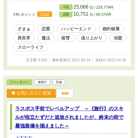
してみろ」と挑発される。 団長は王子からの挑発を受け入れ、マ
25,066
小説
位 / 228,779件
リアとの婚約を宣言する。彼は長らくマリアに片思いしており、そ
10,751
21pt
24h.ポイント
位 / 66,370件
恋愛
の提案は渡りに船だったのだ。 それから半年の時が過ぎ、王子は
マリアから処方されていた薬の提供が止まったことが原因で、能力
が低下し、容姿も豚のように醜くなってしまう。メアリーからも捨
ざまぁ
恋愛
ハッピーエンド
婚約破棄
てられ、婚約破棄したことを後悔するのだった。 一方、マリアは
異世界
魔法
復讐
成り上がり
溺愛
団長に溺愛される毎日を過ごす。この物語は誠実に生きてきた薬師
の公爵令嬢が価値を認められ、ハッピーエンドを迎えるまでのお話
スローライフ
である。
文字数 5,262
最終更新日 2021.04.30
登録日 2021.04.30
ファンタジー
連載中
長編
お気に入りに追加
449
ラスボス手前でレベルアップ ～《旅行》のスキ
ルが役立たずだと追放されましたが、終末の街で
最強装備を揃えました～