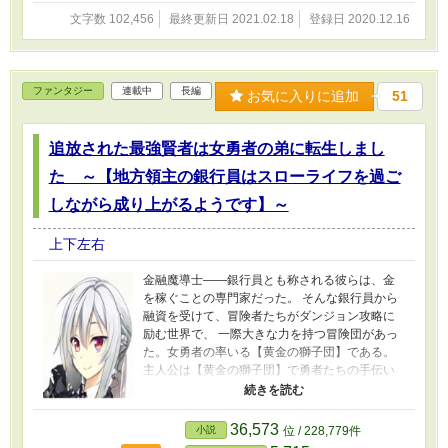
文字数 102,456
最終更新日 2021.02.18
登録日 2020.12.16
ファンタジー
連載中
長編
お気に入りに追加
51
追放された最強賢者は女勇者の弟に転生しまし
た ～【地方領主の銀行員はスローライフを過ご
しながら成り上がるようです】～
上下左右
金融魔導士――銀行員とも称される彼らは、金
を稼ぐことの専門家だった。 そんな銀行員から
融資を受けて、冒険者たちがダンジョン攻略に
励む世界で、 一際大きな力を持つ冒険団があっ
た。女勇者の率いる【黄金の獅子団】である。
主人公は【黄金の獅子団】で勇者たちの手伝い
をしていたが、 ある時、女勇者の裏切りにより
時間の流れが停滞する空間へと封印されてしま
う 主人公は無限に等しい時間を利用し、復讐を
36,573
小説
位 / 228,779件
成し遂げるために金融魔導士へと転職する。 そ