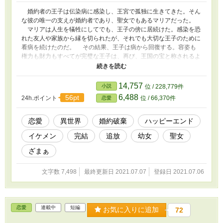
婚約者の王子は伝染病に感染し、王宮で孤独に生きてきた。そん
な彼の唯一の支えが婚約者であり、聖女でもあるマリアだった。
マリアは人生を犠牲にしてでも、王子の傍に居続けた。感染を恐
れた友人や家族から縁を切られたが、それでも大切な王子のために
看病を続けたのだ。 その結果、王子は病から回復する。容姿も
権力も財力もすべてが完璧な王子は、再び、王国の宝と称されるよ
うになった。だが彼は長年尽くしてきたマリアに告げる。 「君と
の婚約を解消させて欲しい！」 婚約破棄の原因は妹にあった。
彼女が王子を略奪したのだ。 手切れ金を渡され、捨てられたマ
14,757
小説
位 / 228,779件
リアは、王宮にいたくないと走り出す。そんな時、階段から足を滑
6,488
56pt
24h.ポイント
位 / 66,370件
恋愛
らせ、命を落としてしまった。そして目を覚ますと、身体が幼女の
姿へと変化していた。彼女は王子の愛娘に転生していたのだった。
この物語は頑張り屋の聖女が価値を認められ、ハッピーエンドを
恋愛
異世界
婚約破棄
ハッピーエンド
迎えるまでのお話である。
イケメン
完結
追放
幼女
聖女
ざまぁ
文字数 7,498
最終更新日 2021.07.07
登録日 2021.07.06
恋愛
連載中
短編
お気に入りに追加
72