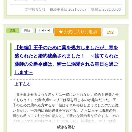
文字数 8,571
最終更新日 2021.05.07
登録日 2021.05.06
恋愛
完結
ｼｮｰﾄｼｮｰﾄ
お気に入りに追加
152
【短編】王子のために薬を処方しましたが、毒を
盛られたと婚約破棄されました！ ～捨てられた
薬師の公爵令嬢は、騎士に溺愛される毎日を過ご
します～
上下左右
「毒を飲ませるような悪女とは一緒にいられない。婚約を破棄させ
てもらう！」 公爵令嬢のマリアは薬を煎じるのが趣味だった。王
子のために薬を処方するが、彼はそれを毒殺しようとしたのだと疑
いをかけ、一方的に婚約破棄を宣言する。 さらに王子は毒殺の危
機から救ってくれた命の恩人として新たな婚約者を紹介する。その
人物とはマリアの妹のメアリーであった。 糾弾され、マリアは絶
望に泣き崩れる。そんな彼女を救うべく王国騎士団の団長が立ち上
がった。彼女の無実を主張すると、王子から「ならば毒殺女と結婚