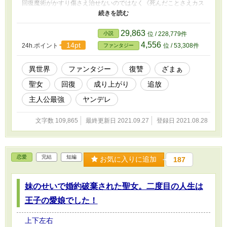
回復魔術がかすり傷さえ治せないのではなく《死んだことさえカス
リ傷》に変えられる力だったのだと気づく。 不死の力を手に入れ
たアトラスは、ダンジョン内で魔物たちと戦いながら成長してい
く。現れる強敵を倒している内に、いつしか彼は最強の回復魔術師
29,863
小説
位 / 228,779件
へと成長していた。 一方、アトラスを裏切った仲間は、学友を囮
4,556
14pt
24h.ポイント
位 / 53,308件
ファンタジー
に使った卑怯者のレッテルを張られ、評判がガタ落ちになってい
た。さらに一部の生徒は手の平を返して、最強魔術師である彼を仲
間に取り込もうと暗躍する。 本物語は裏切られた最弱回復魔術師
異世界
ファンタジー
復讐
ざまぁ
が実は最強だったと気づき、自分の価値を認めてくれる仲間たちの
聖女
回復
成り上がり
追放
元で幸せに暮らすまでの物語を描いた英雄譚である。
主人公最強
ヤンデレ
文字数 109,865
最終更新日 2021.09.27
登録日 2021.08.28
恋愛
完結
短編
お気に入りに追加
187
妹のせいで婚約破棄された聖女。二度目の人生は
王子の愛娘でした！
上下左右