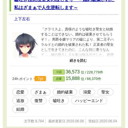
私はざまぁで人生逆転します～
上下左右
「クラリスよ。貴様のような嘘吐き聖女と結婚
することはできない。婚約は破棄させてもらう
ぞ！」 男爵令嬢マリアの嘘により、第二王子ハ
ラルドとの婚約を破棄された私！ 正直者の聖女
として生きてきたのに、こんな目に遭うなん
て……嘘の恐ろしさを私は知るのでした。 絶望
して涙を流す私の前に姿を現したのは第一王子
ケインでした。彼は嘘吐き王子として悪名高い
男でしたが、なぜだか私のことを溺愛していま
36,573
小説
位 / 228,779件
した。 そんな彼が私の婚約破棄を許せるはずも
15,888
7pt
24h.ポイント
位 / 66,370件
恋愛
なく、ハラルドへの復讐を提案します。 「僕は
いつだって君の味方だ。さぁ、嘘の力で復讐し
よう！」 正直者は救われない。現実を知った聖
恋愛
ざまぁ
婚約破棄
溺愛
聖女
女の進むべき道とは…… 本作は前編・後編の二
追放
復讐
嘘吐き
ハッピーエンド
部構成の小説になります。サクッと読み終わり
たい方は是非読んでみてください！！
結婚
文字数 9,764
最終更新日 2020.06.06
登録日 2020.06.04