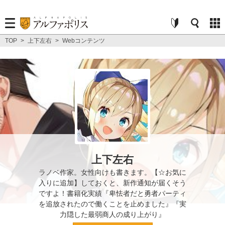
TOP
>
上下左右
>
Webコンテンツ
上下左右
ラノベ作家。女性向けも書きます。【☆お気に
入りに追加】しておくと、新作通知が届くそう
ですよ！書籍化実績『卑怯者だと勇者パーティ
を追放されたので働くことを止めました』『実
力隠した最弱商人の成り上がり』