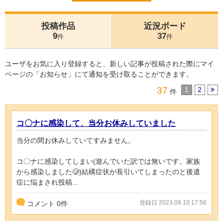
投稿作品
近況ボード
9
37
件
件
ユーザをお気に入り登録すると、新しい記事が投稿された際にマイ
ページの「お知らせ」にて通知を受け取ることができます。
37
1
2
件
コ〇ナに感染して、当分お休みしていました
当分の間お休みしていてすみません。
コ〇ナに感染してしまい(遊んでいた訳では無いです。家族
から感染しました🥲‎)結構症状が長引いてしまったのと後遺
症に悩まされ投稿...
登録日 2023.09.10 17:56
コメント
0
件