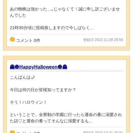
あの蜘蛛は強かった…｡じゃなくて！誠に申し訳ございませ
んでした
21時30分頃に投稿致しますので今しばらく...
登録日 2022.11.08 20:56
コメント
0
件
👻🎃HappyHalloween🎃👻
こんばんは🌙
今日は何の日か皆様知ってますか？
そう！ハロウィン！
ということで、全寮制の学園に行ったら運命の番に溺愛され
た話♡と運命の番ってそんなに溺愛するも...