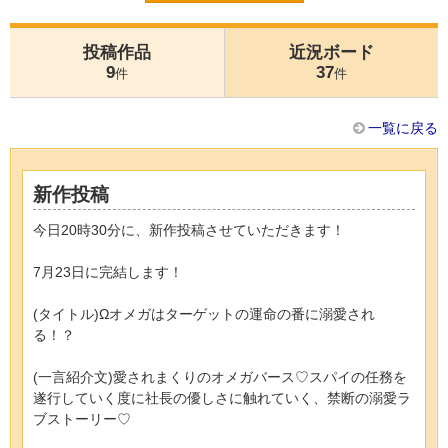
投稿作品
近況ボード
9
37
件
件
一覧に戻る
新作投稿
今日20時30分に、新作投稿させていただきます！
7月23日に完結します！
(タイトル)Ωオメガはターゲットの運命の番に溺愛され
る！？
(一言紹介文)愛されまくりのオメガバース♡スパイの任務を
遂行していく度に社長の優しさに触れていく、禁断の溺愛ラ
ブストーリー♡