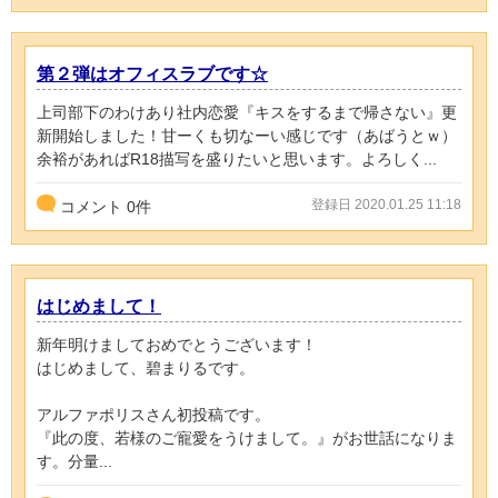
第２弾はオフィスラブです☆
上司部下のわけあり社内恋愛『キスをするまで帰さない』更
新開始しました！甘ーくも切なーい感じです（あばうとｗ）
余裕があればR18描写を盛りたいと思います。よろしく...
登録日 2020.01.25 11:18
コメント
0
件
はじめまして！
新年明けましておめでとうございます！
はじめまして、碧まりるです。
アルファポリスさん初投稿です。
『此の度、若様のご寵愛をうけまして。』がお世話になりま
す。分量...