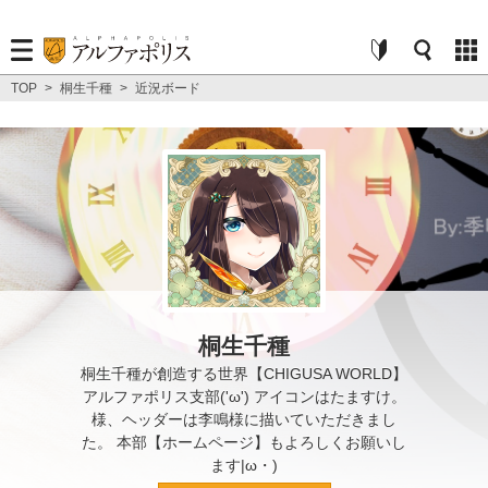
TOP
>
桐生千種
>
近況ボード
桐生千種
桐生千種が創造する世界【CHIGUSA WORLD】
アルファポリス支部('ω') アイコンはたますけ。
様、ヘッダーは李鳴様に描いていただきまし
た。 本部【ホームページ】もよろしくお願いし
ます|ω・)