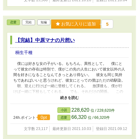
文字数 15,560
最終更新日 2021.10.20
登録日 2021.10.04
恋愛
完結
短編
お気に入りに追加
5
【完結】中原マナの片想い
桐生千種
僕には好きな女の子がいる。もちろん、異性として。 僕にと
って彼女の存在は特別で、僕がこの先の人生において彼女以外の人
間を好きになることなんてきっとあり得ない。 彼女も同じ気持
ちであればいいと思うけれど、彼女にとっての僕はただの幼馴染。
朝、迎えに行けば一緒に登校してくれる。 放課後も、僕が行
けば一緒に下校もしてくれる。 でも、それだけの関係。 この
関係から脱却して1歩先の関係へ踏み出したいけれど、どうして
も、踏み出せない理由があった。 彼女は、男性恐怖症だ―― ＊
＊＊＊＊ 【中原マナ×三好小春】 「こはるちゃーん！ あそぼーの
228,620
小説
位 / 228,620件
ハグー！」 「いやあああああ！！」 「……」 「ま、まなくん……
66,320
0pt
24h.ポイント
位 / 66,320件
恋愛
くるしい……」
文字数 23,117
最終更新日 2021.10.03
登録日 2021.09.12