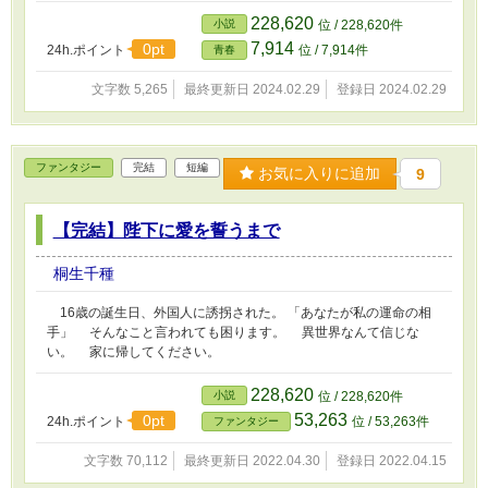
228,620
小説
位 / 228,620件
7,914
0pt
24h.ポイント
位 / 7,914件
青春
文字数 5,265
最終更新日 2024.02.29
登録日 2024.02.29
ファンタジー
完結
短編
お気に入りに追加
9
【完結】陛下に愛を誓うまで
桐生千種
16歳の誕生日、外国人に誘拐された。 「あなたが私の運命の相
手」 そんなこと言われても困ります。 異世界なんて信じな
い。 家に帰してください。
228,620
小説
位 / 228,620件
53,263
0pt
24h.ポイント
位 / 53,263件
ファンタジー
文字数 70,112
最終更新日 2022.04.30
登録日 2022.04.15