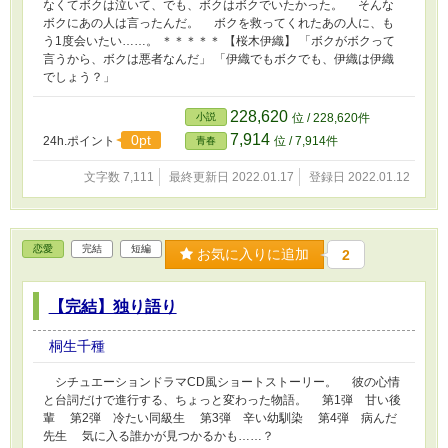
なくてボクは泣いて、でも、ボクはボクでいたかった。 そんな
ボクにあの人は言ったんだ。 ボクを救ってくれたあの人に、も
う1度会いたい……。 ＊＊＊＊＊ 【桜木伊織】 「ボクがボクって
言うから、ボクは悪者なんだ」 「伊織でもボクでも、伊織は伊織
でしょう？」
228,620
小説
位 / 228,620件
7,914
0pt
24h.ポイント
位 / 7,914件
青春
文字数 7,111
最終更新日 2022.01.17
登録日 2022.01.12
恋愛
完結
短編
お気に入りに追加
2
【完結】独り語り
桐生千種
シチュエーションドラマCD風ショートストーリー。 彼の心情
と台詞だけで進行する、ちょっと変わった物語。 第1弾 甘い後
輩 第2弾 冷たい同級生 第3弾 辛い幼馴染 第4弾 病んだ
先生 気に入る誰かが見つかるかも……？