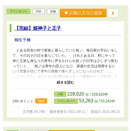
ファンタジー
完結
短編
お気に入りに追加
6
【完結】姫神子と王子
桐生千種
とある田舎の村で家族と暮らしていた桜ノ。毎日家の手伝いをし
て、その日その日を暮らしていた。 けれどある日、村にやって
来た立派な身なりの青年に声をかけられ桜ノの日常は少しずつ変わ
っていく。 桜ノは青年の恋人になり、家族の生活は保障すると
いう言葉を信じて青年の屋敷で暮らすことになったけれど……。
どうしてか、そのときの記憶があいまいで家族がどこで生活して
いるのかもわからない。家族に会いたいと願い出るどころか、外に
出たいという願いさえ聞き入れてはもらえない。 「桜ノは、俺だ
け見ていればいいの。俺だけを見て、俺だけに興味を持って」
228,620
小説
位 / 228,620件
その言葉は、好意からくる独占欲か。それとも、別の価値による支
53,263
0pt
24h.ポイント
位 / 53,263件
ファンタジー
配欲か。 姫神子としての価値を見出された少女と恋人として独
占したい不器用王子の物語。
文字数 40,786
最終更新日 2021.09.11
登録日 2021.08.23