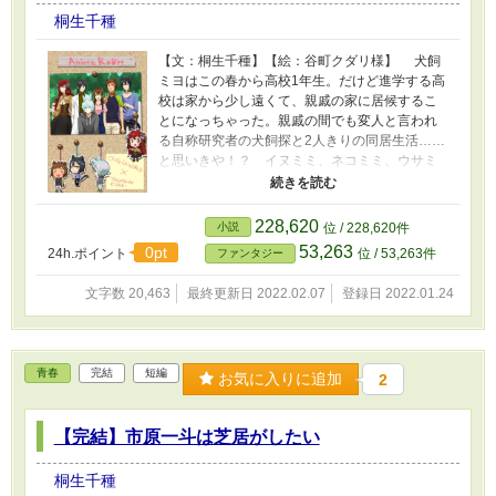
桐生千種
【文：桐生千種】【絵：谷町クダリ様】 犬飼
ミヨはこの春から高校1年生。だけど進学する高
校は家から少し遠くて、親戚の家に居候するこ
とになっちゃった。親戚の間でも変人と言われ
る自称研究者の犬飼探と2人きりの同居生活……
と思いきや！？ イヌミミ、ネコミミ、ウサミ
ミ、ヒツジのツノ！？ 変な薬を飲んじゃう
し。動物に好かれる薬……って人間込み！？
好かれて悪い気はしないけど、ものには限度っ
228,620
小説
位 / 228,620件
てものが！！ 元はイヌで、ネコで、ウサギ
53,263
0pt
24h.ポイント
位 / 53,263件
ファンタジー
で、ヒツジかもしれないけど、今は人間の男の
子の姿なんだから！！ 探さんは元に戻す薬を
文字数 20,463
最終更新日 2022.02.07
登録日 2022.01.24
作ってください！！
青春
完結
短編
お気に入りに追加
2
【完結】市原一斗は芝居がしたい
桐生千種