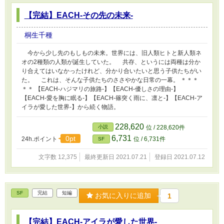
【完結】EACH-その先の未来-
桐生千種
今から少し先のもしもの未来。世界には、旧人類ヒトと新人類ネ
オの2種類の人類が誕生していた。 共存、というには両種は分か
り合えてはいなかったけれど、分かり合いたいと思う子供たちがい
た。 これは、そんな子供たちのささやかな日常の一幕。 ＊＊＊
＊＊ 【EACH-ハジマリの旅路-】【EACH-優しさの理由-】
【EACH-愛を胸に眠る-】【EACH-篠突く雨に、凛と-】【EACH-ア
イラが愛した世界-】から続く物語。
228,620
小説
位 / 228,620件
6,731
0pt
24h.ポイント
位 / 6,731件
SF
文字数 12,375
最終更新日 2021.07.21
登録日 2021.07.12
SF
完結
短編
お気に入りに追加
1
【完結】EACH-アイラが愛した世界-