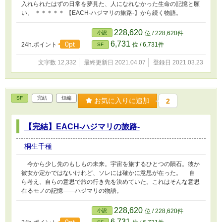
入れられたはずの日常を夢見た、人になれなかった生命の記憶と願
い。 ＊＊＊＊＊ 【EACH-ハジマリの旅路-】から続く物語。
228,620
小説
位 / 228,620件
6,731
0pt
24h.ポイント
位 / 6,731件
SF
文字数 12,332
最終更新日 2021.04.07
登録日 2021.03.23
SF
完結
短編
お気に入りに追加
2
【完結】EACH-ハジマリの旅路-
桐生千種
今から少し先のもしもの未来。宇宙を旅するひとつの隕石。彼か
彼女か定かではないけれど、ソレには確かに意思が在った。 自
ら考え、自らの意思で旅の行き先を決めていた。これはそんな意思
在るモノの記憶――ハジマリの物語。
228,620
小説
位 / 228,620件
6,731