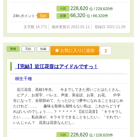
228,620
小説
位 / 228,620件
66,320
0pt
24h.ポイント
位 / 66,320件
恋愛
文字数 16,771
最終更新日 2022.01.11
登録日 2021.11.28
青春
完結
短編
お気に入りに追加
2
【完結】近江花音はアイドルですっ！
桐生千種
近江花音、高校1年生。 今までしてきた習いごとはたくさん。
ピアノ、お習字、バレエ、声楽、英会話、お茶、お花。 中学
生になって、全部辞めて、たったひとつ夢中になれることをはじめ
たけれど……。 趣味も取柄も個性もない私は、これからどうす
ればいいのでしょう……？ ＊＊＊＊＊ 【近江花音】 「キラキラし
たい……。私自身が、キラキラできることをしたい」 「それでい
いんじゃん？ 花音は花音なんだし」
228,620
小説
位 / 228,620件