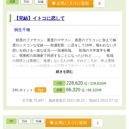
恋愛
完結
短編
お気に入りに追加
8
【完結】イトコに恋して
桐生千種
軽度のファザコン、重度のマザコン、過度のブラコンに加えて極
度のシスコンな従妹――加瀬彩梨、に恋をして16年。報われない片
想いを続ける一途な従兄――加瀬拓哉。 拓哉の大学進学を機
に、萌葱町の加瀬家で同居することになったけれど……。 拓哉
の期待とは裏腹に、進展しない2人の仲。それどころか、年上美味
しいポジションの幼馴染との手繋ぎ下校デートを目撃したり、近所
のちびっ子に顔で泣かれたり……。 にぎやかな萌葱町にやって
来た恋する一途男子と恋より家族の鈍感女子の物語。 ＊＊＊＊＊
【加瀬拓哉×加瀬彩梨】 「彩梨ちゃんに振り向いてもらえないな
228,620
小説
位 / 228,620件
ら、アイドルなんて辞めていい」 「ステージに立ってる姿は、カ
66,320
0pt
24h.ポイント
位 / 66,320件
恋愛
ッコイイと、思わなくも、ない……」 「俺、この仕事一生辞めな
い」
文字数 75,997
最終更新日 2021.08.22
登録日 2021.07.22
SF
完結
短編
お気に入りに追加
1