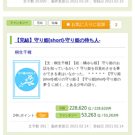
文字数 20,050
最終更新日 2021.03.16
登録日 2021.02.15
ファンタジー
完結
短編
お気に入りに追加
2
【完結】守り姫[short]-守り姫の待ち人-
桐生千種
【文：桐生千種】【絵：橘ゆら様】 守り姫のお
話を知っているかい？ 守り姫を目覚めさせる事
ができる者はいなかった。 ＊＊＊＊＊ 【守り姫
[short]-眠りの守り姫-】【守り姫[short]-守り姫の
夢-】に続く、とある少年の語り。
228,620
小説
位 / 228,620件
53,263
0pt
24h.ポイント
位 / 53,263件
ファンタジー
文字数 391
最終更新日 2021.02.14
登録日 2021.02.14