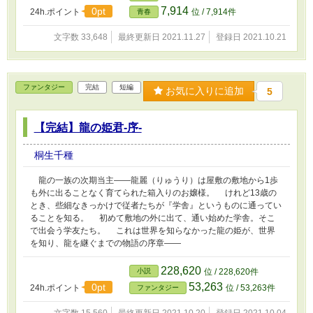
7,914
0pt
24h.ポイント
位 / 7,914件
青春
文字数 33,648
最終更新日 2021.11.27
登録日 2021.10.21
ファンタジー
完結
短編
お気に入りに追加
5
【完結】龍の姫君-序-
桐生千種
龍の一族の次期当主――龍麗（りゅうり）は屋敷の敷地から1歩
も外に出ることなく育てられた箱入りのお嬢様。 けれど13歳の
とき、些細なきっかけで従者たちが『学舎』というものに通ってい
ることを知る。 初めて敷地の外に出て、通い始めた学舎。そこ
で出会う学友たち。 これは世界を知らなかった龍の姫が、世界
を知り、龍を継ぐまでの物語の序章――
228,620
小説
位 / 228,620件
53,263
0pt
24h.ポイント
位 / 53,263件
ファンタジー