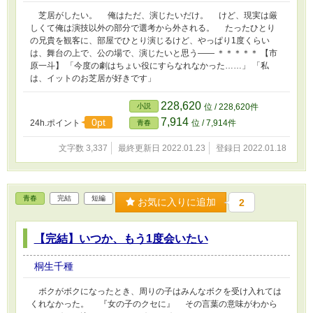
芝居がしたい。 俺はただ、演じたいだけ。 けど、現実は厳
しくて俺は演技以外の部分で選考から外される。 たったひとり
の兄貴を観客に、部屋でひとり演じるけど、やっぱり1度くらい
は、舞台の上で、公の場で、演じたいと思う―― ＊＊＊＊＊ 【市
原一斗】 「今度の劇はちょい役にすらなれなかった……」 「私
は、イットのお芝居が好きです」
228,620
小説
位 / 228,620件
7,914
0pt
24h.ポイント
位 / 7,914件
青春
文字数 3,337
最終更新日 2022.01.23
登録日 2022.01.18
青春
完結
短編
お気に入りに追加
2
【完結】いつか、もう1度会いたい
桐生千種
ボクがボクになったとき、周りの子はみんなボクを受け入れては
くれなかった。 『女の子のクセに』 その言葉の意味がわから