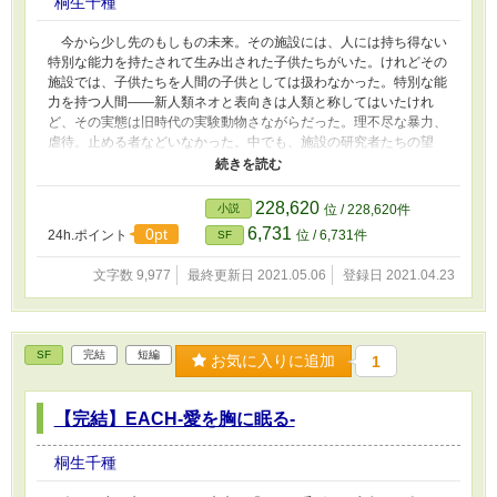
桐生千種
今から少し先のもしもの未来。その施設には、人には持ち得ない
特別な能力を持たされて生み出された子供たちがいた。けれどその
施設では、子供たちを人間の子供としては扱わなかった。特別な能
力を持つ人間――新人類ネオと表向きは人類と称してはいたけれ
ど、その実態は旧時代の実験動物さながらだった。理不尽な暴力、
虐待。止める者などいなかった。中でも、施設の研究者たちの望
む、目に見えてわかりやすい特別な能力の発現を見せない『SI-
NO』と『RI-NN』の扱いは、相当に酷いモノだった。放っておけ
ば、明日にでも死ぬだろう……。 そんな彼らに、1人の少女――
228,620
小説
位 / 228,620件
アイが手を差し伸べた。彼らを施設から逃がし、ヒトらしい名を与
6,731
0pt
24h.ポイント
位 / 6,731件
SF
えた。 これは、施設から逃げ出した2人の少年が、『シノ』とし
て生き、『リン』として生き、人間らしく生き始めた幼少期の断片
文字数 9,977
最終更新日 2021.05.06
登録日 2021.04.23
的な記憶であり、記録。 ＊＊＊＊＊ 【EACH-ハジマリの旅路-】
【EACH-優しさの理由-】【EACH-愛を胸に眠る-】から続く物語。
SF
完結
短編
お気に入りに追加
1
【完結】EACH-愛を胸に眠る-
桐生千種