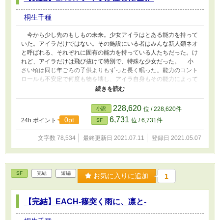
桐生千種
今から少し先のもしもの未来。少女アイラはとある能力を持って
いた。アイラだけではない。その施設にいる者はみんな新人類ネオ
と呼ばれる、それぞれに固有の能力を持っている人たちだった。け
れど、アイラだけは飛び抜けて特別で、特殊な少女だった。 小
さい頃は同じ年ごろの子供よりもずっと長く眠った。能力のコント
ロールも不安定で何度も物を壊し、アイラ自身もその能力によって
死にかけて、大切な人を殺めかけた。 同室のカイトは部屋の外
へと出かけて行くのに、アイラはそれを禁じられていた。 アイ
ラ自身が生活する部屋の中しか知らない、アイラの小さな世界。
228,620
小説
位 / 228,620件
これは、そんなアイラの小さな世界と、それを取り巻く人々の物
6,731
0pt
24h.ポイント
位 / 6,731件
SF
語。 ＊＊＊＊＊ 【EACH-ハジマリの旅路-】【EACH-優しさの理
由-】【EACH-愛を胸に眠る-】【EACH-篠突く雨に、凛と-】から
文字数 78,534
最終更新日 2021.07.11
登録日 2021.05.07
続く物語。
SF
完結
短編
お気に入りに追加
1
【完結】EACH-篠突く雨に、凛と-