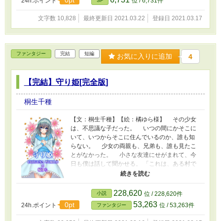
0pt
24h.ポイント
位 / 6,731件
SF
文字数 10,828
最終更新日 2021.03.22
登録日 2021.03.17
ファンタジー
完結
短編
お気に入りに追加
4
【完結】守り姫[完全版]
桐生千種
【文：桐生千種】【絵：橘ゆら様】 その少女
は、不思議な子だった。 いつの間にかそこに
いて、いつからそこに住んでいるのか、誰も知
らない。 少女の両親も、兄弟も、誰も見たこ
とがなかった。 小さな友達にせがまれて、今
日も僕は話して聞かせる。 「これは、ある村で
語り継がれるとても大事なお話だよ」 この世
界のどこかにある村の、心優しい少女の話――
＊＊＊＊＊ 【守り姫[short]】に大幅に手を加え
228,620
小説
位 / 228,620件
た完全版。
53,263
0pt
24h.ポイント
位 / 53,263件
ファンタジー