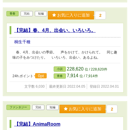
青春
完結
短編
お気に入りに追加
2
【完結】春、4月、出会い、いろいろ。
桐生千種
春、4月、出会いの季節。 声をかけて、かけられて。 同じ趣
味の子をみつけたり。 いろいろ、出会い、あるよね。
228,620
小説
位 / 228,620件
7,914
0pt
24h.ポイント
位 / 7,914件
青春
文字数 6,030
最終更新日 2022.04.05
登録日 2022.04.01
ファンタジー
完結
短編
お気に入りに追加
2
【完結】AnimaRoom