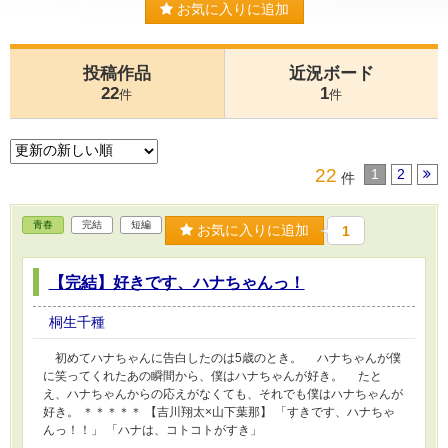
お気に入りに追加
投稿作品
近況ボード
22
1
件
件
22
1
2
件
青春
完結
短編
お気に入りに追加
1
【完結】好きです、ハナちゃんっ！
桐生千種
初めてハナちゃんに告白したのは5歳のとき。 ハナちゃんが僕
に笑ってくれたあの瞬間から、僕はハナちゃんが好き。 たと
え、ハナちゃんからの応えがなくても、それでも僕はハナちゃんが
好き。 ＊＊＊＊＊ 【吉川翔太×山下葉那】 「すきです、ハナちゃ
んっ！！」 「ハナは、コトコトがすき」