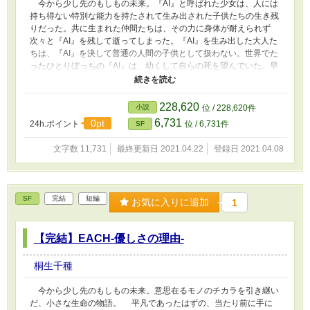
今から少し先のもしもの未来。『AI』と呼ばれた少女は、人には
持ち得ない特別な能力を持たされて生み出された子供たちの生き残
りだった。共に生まれた仲間たちは、その力に身体が耐えられず
次々と『AI』を残して逝ってしまった。『AI』を生み出した大人た
ちは、『AI』を決して普通の人間の子供として扱わない。世界でた
ったひとりぼっちの『AI』は、幼くして自らの死を望んでいた。早
く、「みんな」と同じになりたい、と。 そんな『AI』の前に現れ
た、美咲。今まで『AI』が見てきた大人と違っていた。『AI』を
『アイ』と人間らしく呼んだ。普通の子供と同じように接した。美
228,620
小説
位 / 228,620件
咲がいたから、『アイ』は笑おうと思えた。 美咲がいたから、
6,731
0pt
24h.ポイント
位 / 6,731件
SF
生きていようと思えた。 美咲がいたから、『アイ』はこの世界
を愛することができた。 これは、ひとりの少女の幼いころの記
文字数 11,731
最終更新日 2021.04.22
登録日 2021.04.08
憶。 ＊＊＊＊＊ 【EACH-ハジマリの旅路-】【EACH-優しさの理
由-】から続く物語。
SF
完結
短編
お気に入りに追加
1
【完結】EACH-優しさの理由-
桐生千種
今から少し先のもしもの未来。意思在るモノのチカラを引き継い
だ、小さな生命の物語。 平凡であったはずの、当たり前に手に