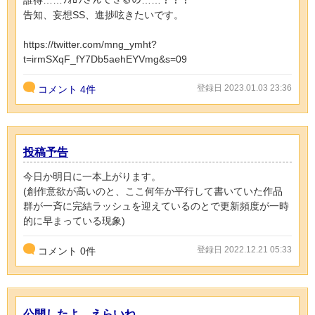
告知、妄想SS、進捗呟きたいです。
https://twitter.com/mng_ymht?
t=irmSXqF_fY7Db5aehEYVmg&s=09
登録日 2023.01.03 23:36
コメント
4件
投稿予告
今日か明日に一本上がります。
(創作意欲が高いのと、ここ何年か平行して書いていた作品
群が一斉に完結ラッシュを迎えているのとで更新頻度が一時
的に早まっている現象)
登録日 2022.12.21 05:33
コメント
0
件
公開したよ、えらいね