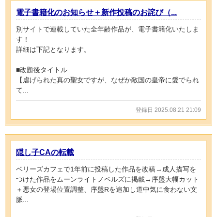
電子書籍化のお知らせ＋新作投稿のお詫び（...
別サイトで連載していた全年齢作品が、電子書籍化いたしま
す！
詳細は下記となります。
■改題後タイトル
【虐げられた真の聖女ですが、なぜか敵国の皇帝に愛でられ
て...
登録日 2025.08.21 21:09
隠し子CAの転載
ベリーズカフェで1年前に投稿した作品を改稿→成人描写を
つけた作品をムーンライトノベルズに掲載→序盤大幅カット
＋悪女の登場位置調整、序盤Rを追加し道中気に食わない文
脈...