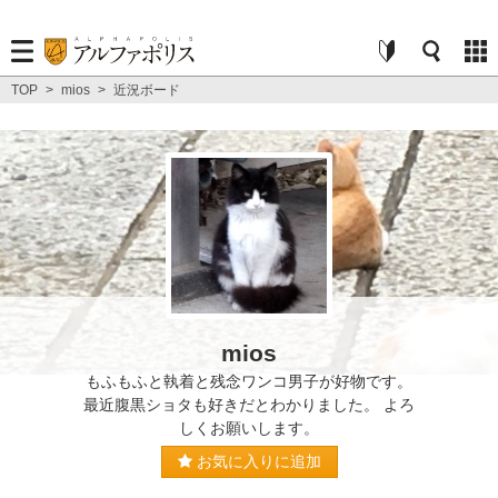
TOP
>
mios
>
近況ボード
mios
もふもふと執着と残念ワンコ男子が好物です。
最近腹黒ショタも好きだとわかりました。 よろ
しくお願いします。
お気に入りに追加