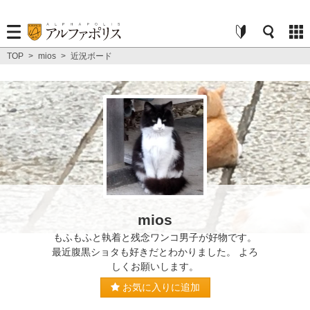
TOP
>
mios
>
近況ボード
mios
もふもふと執着と残念ワンコ男子が好物です。
最近腹黒ショタも好きだとわかりました。 よろ
しくお願いします。
お気に入りに追加