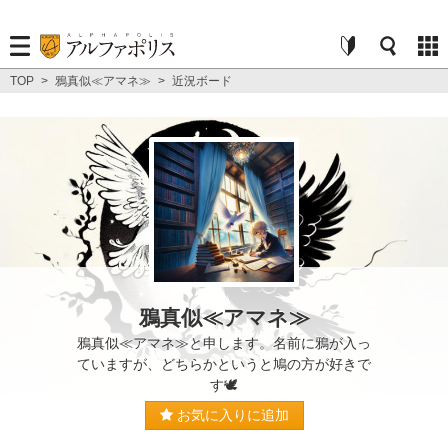
TOP
>
鴉真似≪アマネ≫
>
近況ボード
鴉真似≪アマネ≫
鴉真似≪アマネ≫と申します。名前に鴉が入っ
ていますが、どちらかというと鳩の方が好きで
す🕊
お気に入りに追加