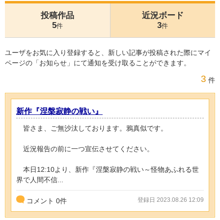
投稿作品
近況ボード
5
3
件
件
ユーザをお気に入り登録すると、新しい記事が投稿された際にマイ
ページの「お知らせ」にて通知を受け取ることができます。
3
件
新作『涅槃寂静の戦い』
皆さま、ご無沙汰しております。鴉真似です。
近況報告の前に一つ宣伝させてください。
本日12:10より、新作『涅槃寂静の戦い～怪物あふれる世
界で人間不信...
登録日 2023.08.26 12:09
コメント
0
件