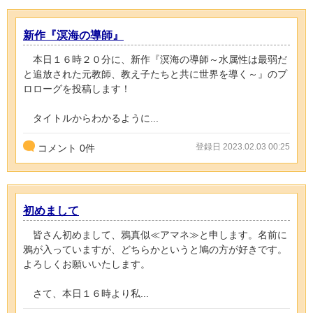
新作『溟海の導師』
本日１６時２０分に、新作『溟海の導師～水属性は最弱だ
と追放された元教師、教え子たちと共に世界を導く～』のプ
ロローグを投稿します！
タイトルからわかるように...
登録日 2023.02.03 00:25
コメント
0
件
初めまして
皆さん初めまして、鴉真似≪アマネ≫と申します。名前に
鴉が入っていますが、どちらかというと鳩の方が好きです。
よろしくお願いいたします。
さて、本日１６時より私...