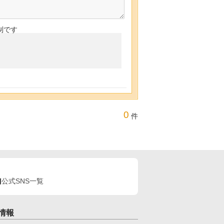
制です
0
件
公式SNS一覧
情報