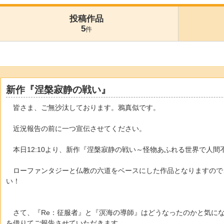
投稿作品
5
件
新作『涅槃寂静の戦い』
皆さま、ご無沙汰しております。鴉真似です。
近況報告の前に一つ宣伝させてください。
本日12:10より、新作『涅槃寂静の戦い～怪物あふれる世界で人間
ローファンタジーと仏教の六道をベースにした作品となりますので
い！
さて、『Re：征服者』と『溟海の導師』はどうなったのかと気に
を借りてご報告させていただきます。