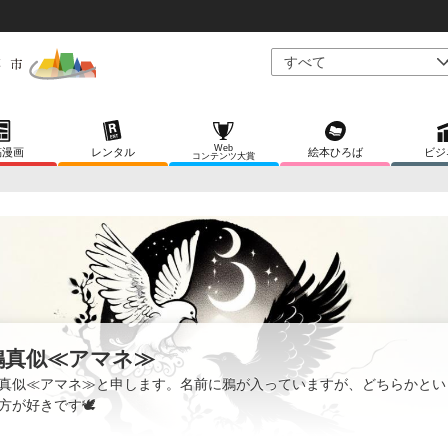
Web
稿漫画
レンタル
絵本ひろば
ビジ
コンテンツ大賞
鴉真似≪アマネ≫
真似≪アマネ≫と申します。名前に鴉が入っていますが、どちらかとい
方が好きです🕊