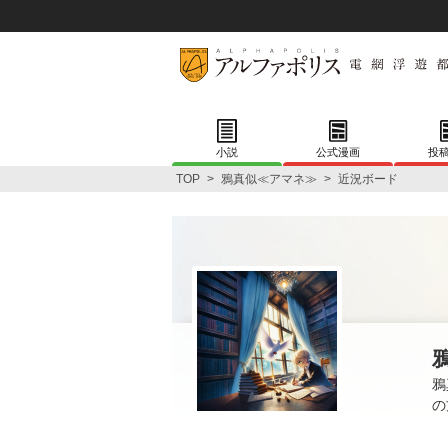
小説
公式漫画
投
TOP
>
鴉真似≪アマネ≫
>
近況ボード
鴉
の