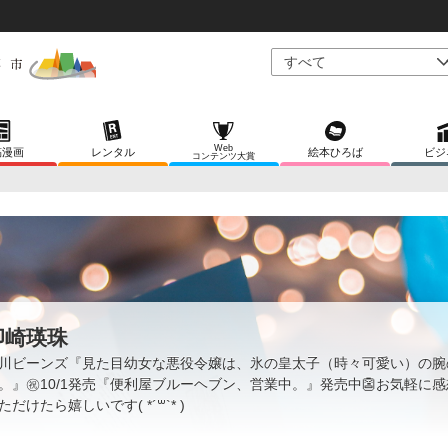
Web
稿漫画
レンタル
絵本ひろば
ビジ
コンテンツ大賞
卯崎瑛珠
川ビーンズ『見た目幼女な悪役令嬢は、氷の皇太子（時々可愛い）の腕
。』㊗️10/1発売‪『便利屋ブルーヘブン、営業中。』発売中👺お気軽に
ただけたら嬉しいです( *´꒳`* )