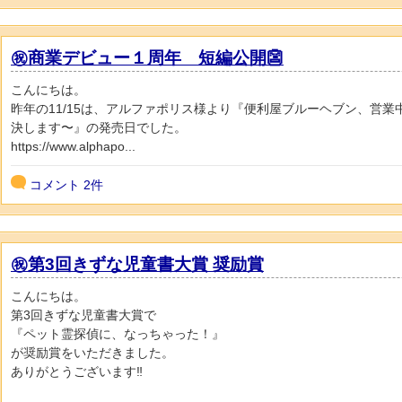
㊗️商業デビュー１周年 短編公開👺
こんにちは。
昨年の11/15は、アルファポリス様より『便利屋ブルーヘブン、営
決します〜』の発売日でした。
https://www.alphapo...
コメント
2件
㊗️第3回きずな児童書大賞 奨励賞
こんにちは。
第3回きずな児童書大賞で
『ペット霊探偵に、なっちゃった！』
が奨励賞をいただきました。
ありがとうございます‼️