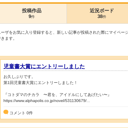
投稿作品
近況ボード
9
38
件
件
ユーザをお気に入り登録すると、新しい記事が投稿された際にマイペー
できます。
児童書大賞にエントリーしました
お久しぶりです。
第1回児童書大賞にエントリーしました！
『コトダマのチカラ 〜君を、アイドルにしてあげたい〜』
https://www.alphapolis.co.jp/novel/531130679/...
コメント
0
件