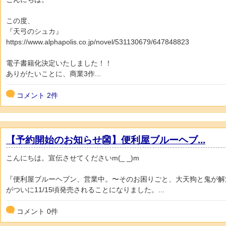
この度、
『天弓のシュカ』
https://www.alphapolis.co.jp/novel/531130679/647848823
電子書籍化決定いたしました！！
ありがたいことに、商業3作...
コメント
2件
【予約開始のお知らせ👺】便利屋ブルーヘブ...
こんにちは。宣伝させてくださいm(_ _)m
『便利屋ブルーヘブン、営業中。〜そのお困りごと、大天狗と鬼が解
がついに11/15頃発売されることになりました。...
コメント
0
件