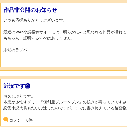
作品非公開のお知らせ
いつも応援ありがとうございます。
最近のWeb小説投稿サイトには、明らかにAIと思われる作品が溢れ
もちろん、証明するすべはありません。
末端のラノベ...
近況です👺
お久しぶりです。
本業が多忙すぎて、『便利屋ブルーヘブン』の続きが滞っていてすみませ
恋愛小説大賞もだいぶ迷ったのですが、すでに書き終えている後宮物が.
コメント
0
件