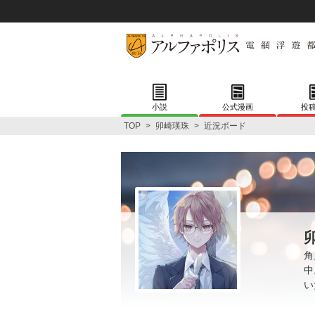
小説
公式漫画
投
TOP
>
卯崎瑛珠
>
近況ボード
角
中
い