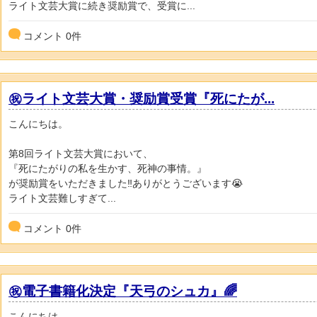
ライト文芸大賞に続き奨励賞で、受賞に...
コメント
0
件
㊗️ライト文芸大賞・奨励賞受賞『死にたが...
こんにちは。
第8回ライト文芸大賞において、
『死にたがりの私を生かす、死神の事情。』
が奨励賞をいただきました‼️ありがとうございます😭
ライト文芸難しすぎて...
コメント
0
件
㊗️電子書籍化決定『天弓のシュカ』🌈
こんにちは。