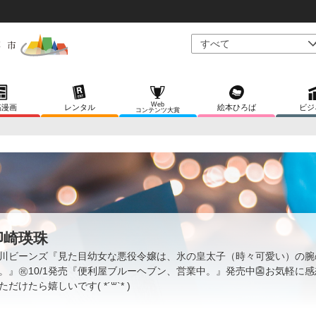
Web
稿漫画
レンタル
絵本ひろば
ビジ
コンテンツ大賞
卯崎瑛珠
川ビーンズ『見た目幼女な悪役令嬢は、氷の皇太子（時々可愛い）の腕
。』㊗️10/1発売‪『便利屋ブルーヘブン、営業中。』発売中👺お気軽に
ただけたら嬉しいです( *´꒳`* )