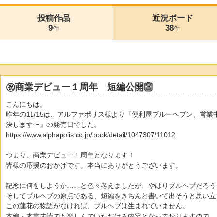
投稿作品
近況ボード
9
38
件
件
㊗️商業デビュー１周年 短編公開👺
こんにちは。
昨年の11/15は、アルファポリス様より『便利屋ブルーヘブン、営
決します〜』の発売日でした。
https://www.alphapolis.co.jp/book/detail/1047307/11012
つまり、商業デビュー１周年となります！
皆様の応援のおかげです。本当にありがとうございます。
記念に何をしようか……と色々考えましたが、やはりブルヘブだろう
そしてブルヘブの原点である、短編をきちんと書いて出そうと思い立
この蓮花の物語がなければ、ブルヘブは生まれていません。
本編・本書未読でも楽しんでいただける内容となっておりますので、