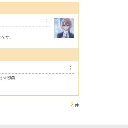
︙
いです。
︙
す👹👺
2
件