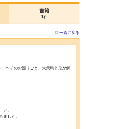
書籍
1
件
一覧に戻る
業中。〜そのお困りごと、大天狗と鬼が解
、と。
ちました。