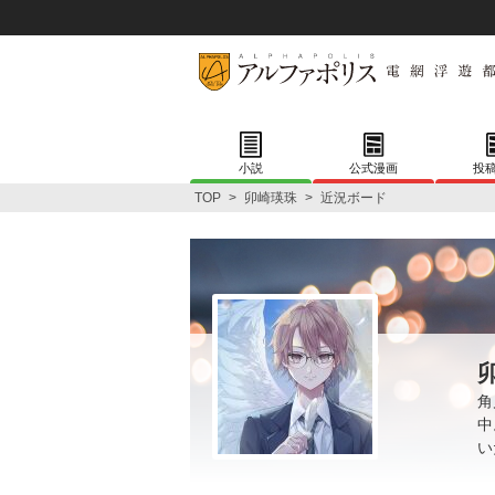
小説
公式漫画
投
TOP
>
卯崎瑛珠
>
近況ボード
角
中
い