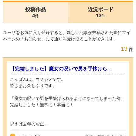
投稿作品
近況ボード
4
13
件
件
ユーザをお気に入り登録すると、新しい記事が投稿された際にマイ
ページの「お知らせ」にて通知を受け取ることができます。
13
件
【完結しました】魔女の呪いで男を手懐けら...
こんばんは、ウミガメです。
皆さまお久しぶりです。
「魔女の呪いで男を手懐けられるようになってしまった俺」
完結しました！無事に！本当に！
思えば去年のお正...