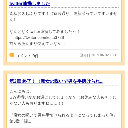
twitter連携しました
皆様お久しぶりです！（宣言通り、更新滞っていてすいませ
ん）
なんとなくtwitter連携してみました～！
→https://twitter.com/keita3728
前からあんまり使えていなか...
登録日 2019.06.02 15:16
コメント
0
件
第3章 終了！〈魔女の呪いで男を手懐けられ...
こんにちは。
GW皆様いかがお過ごしでしょうか？（お休みな人もそうじ
ゃない人もおりますね……！）
『魔女の呪いで男を手懐けられるようになってしまった俺』
第3章「闘...