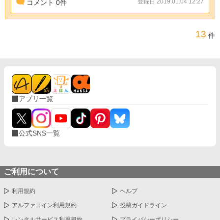
登録日 2019.01.04 12:27
コメント
0
件
13
件
アプリ一覧
公式SNS一覧
ご利用について
利用規約
ヘルプ
アルファコイン利用規約
投稿ガイドライン
レンタルサービス利用規約
プライバシーポリシー