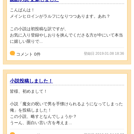
こんばんは！
メインヒロインがラルフになりつつあります。あれ？
この小説は初投稿な訳ですが、
お気に入り登録やしおりを挟んでくださる方が中にいて本当
に嬉しい限りで...
登録日 2019.01.08 18:36
コメント
0
件
小説投稿しました！
皆様、初めまして！
小説「魔女の呪いで男を手懐けられるようになってしまった
俺」を投稿しました！
この小説、略すとなんでしょうか？
うーん、面白い言い方を考えま...