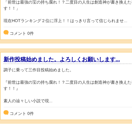
「前世は最強の宝の持ち腐れ！？二度目の人生は創造神が書き換えた
す！！」
現在HOTランキング２位に浮上！！はっきり言って信じられませ...
コメント
0
件
新作投稿始めました。よろしくお願いします...
調子に乗って三作目投稿始めました。
『前世は最強の宝の持ち腐れ！？二度目の人生は創造神が書き換えた
す！！』
素人の辿々しい小説で現...
コメント
0
件