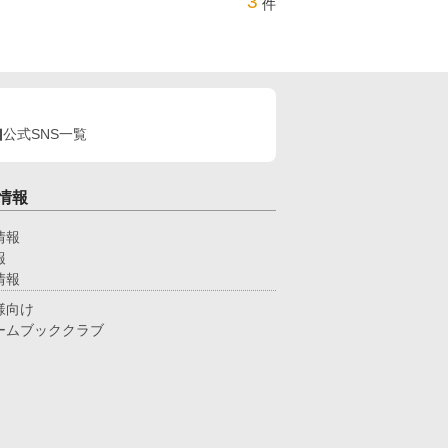
3
件
公式SNS一覧
情報
情報
報
情報
様向け
ームブッククラブ