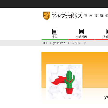
小説
公式漫画
投
TOP
>
yoshikazu
>
近況ボード
y