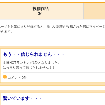
投稿作品
3
件
ユーザをお気に入り登録すると、新しい記事が投稿された際にマイペー
できます。
もう・・信じられません・・・
本日HOTランキング1位となりました。
はっきり言って信じられません！！
コメント
0
件
驚いています・・・