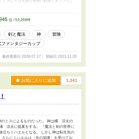
してクレイは元居た世界に転生しゼノアとし
スキルを引っ提げて冒険者として突き進む少
946
位 / 53,269件
剣と魔法
神
冒険
代ファンタジーカップ
最終更新日 2026.07.27
登録日 2023.11.05
お気に入りに追加
1,341
！
神のミスによるものだった。 神は橘 涼太の
橘 涼太に提案をする。 『魔法と剣の世界に
旅立ちミハエルとなる。 しかし神は転生先の
。 さらにミハエルは〈光の加護〉を受けてお