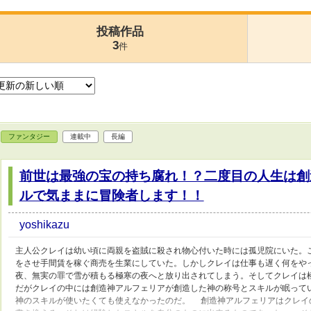
投稿作品
3
件
ファンタジー
連載中
長編
前世は最強の宝の持ち腐れ！？二度目の人生は創
ルで気ままに冒険者します！！
yoshikazu
主人公クレイは幼い頃に両親を盗賊に殺され物心付いた時には孤児院にいた。
をさせ手間賃を稼ぐ商売を生業にしていた。しかしクレイは仕事も遅く何をや
夜、無実の罪で雪が積もる極寒の夜へと放り出されてしまう。そしてクレイは
だがクレイの中には創造神アルフェリアが創造した神の称号とスキルが眠って
神のスキルが使いたくても使えなかったのだ。 創造神アルフェリアはクレイ