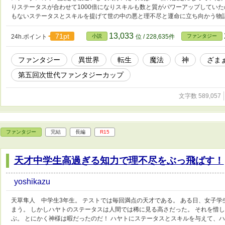
りステータスが合わせて1000倍になりスキルも数と質がパワーアップしていた
もないステータスとスキルを提げて世の中の悪と理不尽と運命に立ち向かう物
13,033
71pt
24h.ポイント
小説
位 / 228,635件
ファンタジー
ファンタジー
異世界
転生
魔法
神
ざま
第五回次世代ファンタジーカップ
文字数 589,057
ファンタジー
完結
長編
R15
天才中学生高過ぎる知力で理不尽をぶっ飛ばす！
yoshikazu
天草隼人 中学生3年生。 テストでは毎回満点の天才である。 ある日、女子
まう。 しかしハヤトのステータスは人間では稀に見る高さだった。 それを惜
ぶ。 とにかく神様は暇だったのだ！ ハヤトにステータスとスキルを与えて、