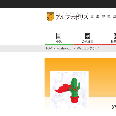
小説
公式漫画
投
TOP
>
yoshikazu
>
Webコンテンツ
y