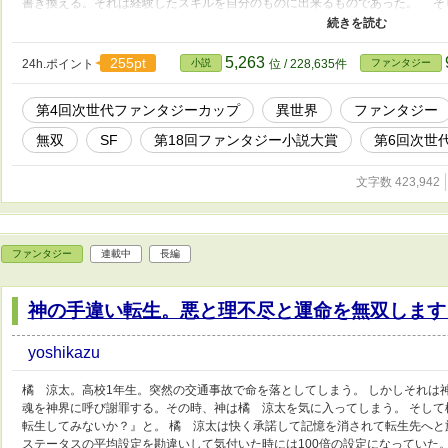
書き換える。それは経験したスキルを自分のものに出来るものであった。 そ
て二度目の人生を始める。ここから前世での惨めな人生を振り払うように神級
年ゼノアの物語が始まる。
5,263
255pt
24h.ポイント
小説
位 / 228,635件
ファンタジー
第4回次世代ファンタジーカップ
異世界
ファンタジー
無双
SF
第18回ファンタジー小説大賞
第6回次世
文字数 423,942
ファンタジー
連載中
長編
神の手違い転生。悪と理不尽と運命を無双します
yoshikazu
橘 涼太。高校1年生。突然の交通事故で命を落としてしまう。 しかしそれは
魂を神界に呼び謝罪する。その時、神は橘 涼太を気に入ってしまう。 そして
転生してみないか？』と。 橘 涼太は快く承諾して記憶を消されて転生先へと
ステータスの平均設定を勘違いして気付いた時には100倍の設定になっていた