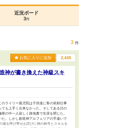
近況ボード
3
件
3
件
お気に入りに追加
2,435
造神が書き換えた神級スキ
このライリー孤児院は子供達に客の依頼仕事
っても上手く出来なかった。そしてある日の
極寒の中一人寂しく路地裏で生涯を閉じた。
いた。しかし創造神アルフェリアの手違いで
の魂を呼び寄せお詫びに神の称号とスキルを