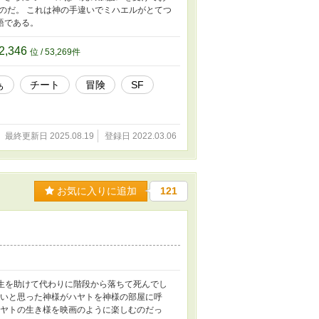
のだ。 これは神の手違いでミハエルがとてつ
語である。
2,346
位 / 53,269件
ぁ
チート
冒険
SF
最終更新日 2025.08.19
登録日 2022.03.06
お気に入りに追加
121
学生を助けて代わりに階段から落ちて死んでし
しいと思った神様がハヤトを神様の部屋に呼
ハヤトの生き様を映画のように楽しむのだっ