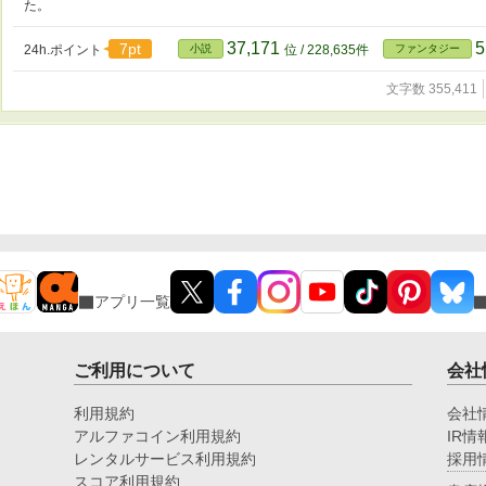
た。
37,171
5
7pt
24h.ポイント
小説
位 / 228,635件
ファンタジー
文字数 355,411
アプリ一覧
ご利用について
会社
利用規約
会社
アルファコイン利用規約
IR情
レンタルサービス利用規約
採用
スコア利用規約