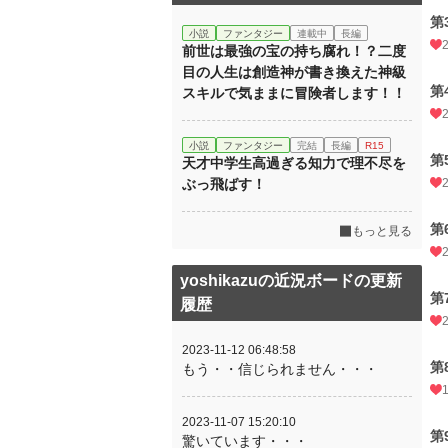
第
小説
ファンタジー
連載中
長編
前世は最強の宝の持ち腐れ！？二度
目の人生は創造神が書き換えた神級
第
スキルで気ままに冒険者します！！
小説
ファンタジー
完結
長編
R15
第
天才中学生高過ぎる知力で理不尽を
ぶっ飛ばす！
第
もっと見る
yoshikazuの近況ボードの更新
第
履歴
2023-11-12 06:48:58
第
もう・・信じられません・・・
2023-11-07 15:20:10
第
驚いています・・・