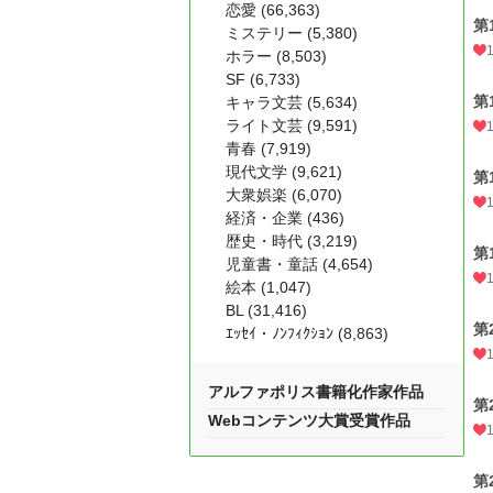
恋愛 (66,363)
第
ミステリー (5,380)
ホラー (8,503)
SF (6,733)
第
キャラ文芸 (5,634)
ライト文芸 (9,591)
青春 (7,919)
現代文学 (9,621)
第
大衆娯楽 (6,070)
経済・企業 (436)
歴史・時代 (3,219)
第
児童書・童話 (4,654)
絵本 (1,047)
BL (31,416)
第
ｴｯｾｲ・ﾉﾝﾌｨｸｼｮﾝ (8,863)
アルファポリス書籍化作家作品
第
Webコンテンツ大賞受賞作品
第