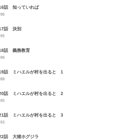
16話 知っていれば
196
17話 決別
195
18話 義務教育
196
19話 ミハエルが村を出ると 1
188
20話 ミハエルが村を出ると 2
195
21話 ミハエルが村を出ると 3
193
22話 大猪ホグジラ