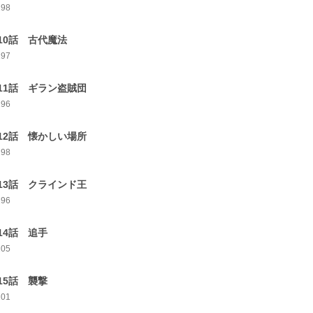
198
10話 古代魔法
197
11話 ギラン盗賊団
196
12話 懐かしい場所
198
13話 クラインド王
196
14話 追手
205
15話 襲撃
201