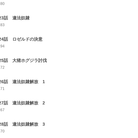
180
23話 違法奴隷
183
24話 ロゼルドの決意
194
25話 大猪ホグジラ討伐
172
26話 違法奴隷解放 1
171
27話 違法奴隷解放 2
167
28話 違法奴隷解放 3
170