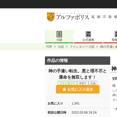
小説
公式漫画
投
TOP
>
小説
>
ファンタジー小説
>
神の手違い
作品の情報
神
神の手違い転生。悪と理不尽と
運命を無双します！
yo
ファンタジー
連載中
長編
橘
お気に入り追加
し
神
そ
お気に入り
1,341
『
初回公開日時
2022.03.06 19:24