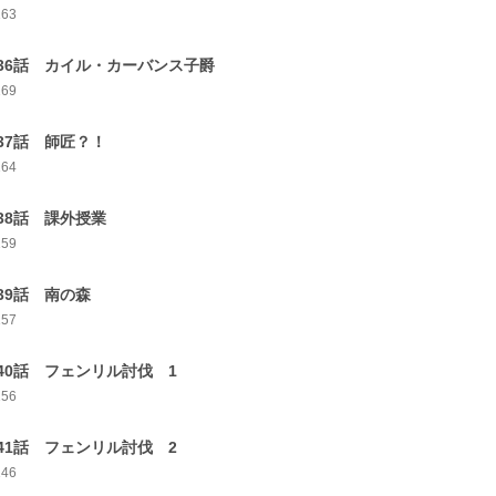
163
36話 カイル・カーバンス子爵
169
37話 師匠？！
164
38話 課外授業
159
39話 南の森
157
40話 フェンリル討伐 1
156
41話 フェンリル討伐 2
146