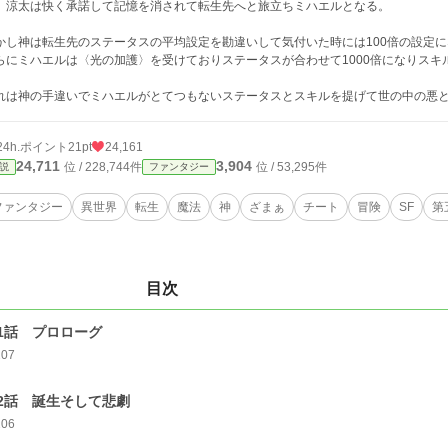
 涼太は快く承諾して記憶を消されて転生先へと旅立ちミハエルとなる。
かし神は転生先のステータスの平均設定を勘違いして気付いた時には100倍の設定
らにミハエルは〈光の加護〉を受けておりステータスが合わせて1000倍になりス
れは神の手違いでミハエルがとてつもないステータスとスキルを提げて世の中の悪
24h.ポイント
21pt
24,161
24,711
3,904
位 / 228,744件
位 / 53,295件
説
ファンタジー
ファンタジー
異世界
転生
魔法
神
ざまぁ
チート
冒険
SF
第
目次
1話 プロローグ
207
2話 誕生そして悲劇
206