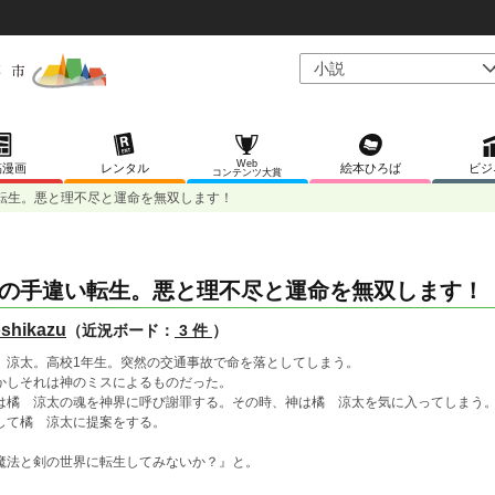
Web
稿漫画
レンタル
絵本ひろば
ビジ
コンテンツ大賞
転生。悪と理不尽と運命を無双します！
の手違い転生。悪と理不尽と運命を無双します！
shikazu
（近況ボード：
3 件
）
 涼太。高校1年生。突然の交通事故で命を落としてしまう。
かしそれは神のミスによるものだった。
は橘 涼太の魂を神界に呼び謝罪する。その時、神は橘 涼太を気に入ってしまう
して橘 涼太に提案をする。
魔法と剣の世界に転生してみないか？』と。