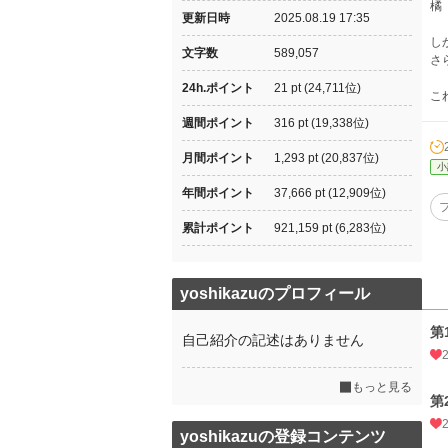
橘
更新日時
2025.08.19 17:35
し
文字数
589,057
さ
24h.ポイント
21 pt (24,711位)
こ
週間ポイント
316 pt (19,338位)
月間ポイント
1,293 pt (20,837位)
小
年間ポイント
37,666 pt (12,909位)
累計ポイント
921,159 pt (6,283位)
yoshikazuのプロフィール
第
自己紹介の記述はありません
もっと見る
第
yoshikazuの登録コンテンツ