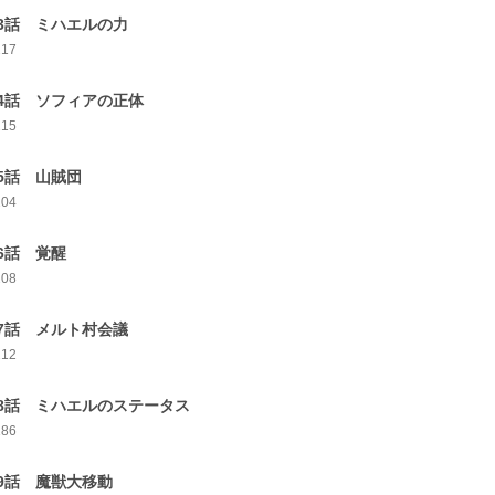
3話 ミハエルの力
217
4話 ソフィアの正体
215
5話 山賊団
204
6話 覚醒
208
7話 メルト村会議
212
8話 ミハエルのステータス
186
9話 魔獣大移動