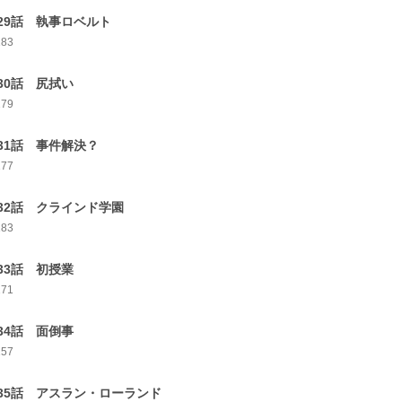
29話 執事ロベルト
183
30話 尻拭い
179
31話 事件解決？
177
32話 クラインド学園
183
33話 初授業
171
34話 面倒事
157
35話 アスラン・ローランド