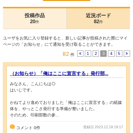
投稿作品
近況ボード
20
82
件
件
ユーザをお気に入り登録すると、新しい記事が投稿された際にマイ
ページの「お知らせ」にて通知を受け取ることができます。
82
1
2
3
4
5
件
（お知らせ）「俺はここに宣言する」発行部...
みなさん、こんにちは◎
はいじです。
かねてより進めておりました「俺はここに宣言する」の紙媒
体を、やっとこさ発行する準備が整いました。
そのため、印刷部数の参...
登録日 2023.12.18 19:17
コメント
0
件