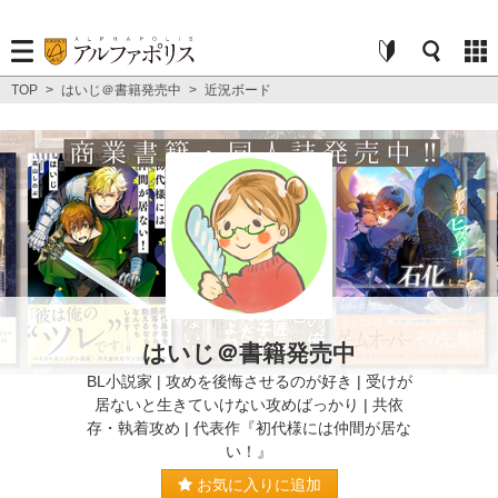
TOP
>
はいじ＠書籍発売中
>
近況ボード
はいじ＠書籍発売中
BL小説家 | 攻めを後悔させるのが好き | 受けが
居ないと生きていけない攻めばっかり | 共依
存・執着攻め | 代表作『初代様には仲間が居な
い！』
お気に入りに追加