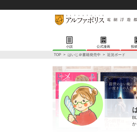
小説
公式漫画
投
TOP
>
はいじ＠書籍発売中
>
近況ボード
B
か