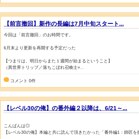
【前言撤回】新作の長編は7月中旬スタート...
今回は「前言撤回」のお時間です。
6月末より更新を再開する予定だった
【つまりは、明日からまた１週間が始まるということ】
（異世界トリップ／落ちこぼれ召喚士×...
コメント
0
件
【レベル30の俺】の番外編２以降は、6/21～...
こんばんは◎
【レベル30の俺】本編と共に読んで頂きたかった「番外編1：師匠を