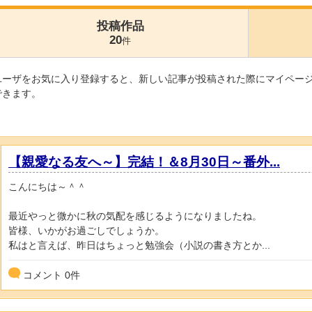
投稿作品
20
件
ユーザをお気に入り登録すると、新しい記事が投稿された際にマイペー
できます。
【親愛なる友へ～】完結！＆8月30日～番外...
こんにちは～＾＾
最近やっと微かに秋の気配を感じるようになりましたね。
皆様、いかがお過ごしでしょうか。
私はと言えば、昨日はちょっと勉強会（小説の書き方とか...
コメント
0
件