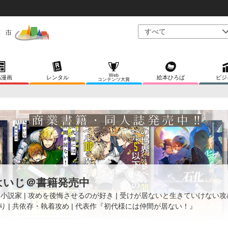
Web
稿漫画
レンタル
絵本ひろば
ビジ
コンテンツ大賞
はいじ＠書籍発売中
L小説家 | 攻めを後悔させるのが好き | 受けが居ないと生きていけない
り | 共依存・執着攻め | 代表作『初代様には仲間が居ない！』