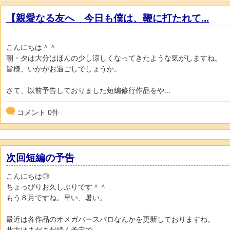
【親愛なる友へ 今日も僕は、鞭に打たれて...
こんにちは＾＾
朝・夕は大分はほんの少し涼しくなってきたような気がしますね。
皆様、いかがお過ごしでしょうか。
さて、以前予告しておりました短編修行作品をや...
コメント
0
件
次回短編の予告
こんにちは◎
ちょっぴりお久しぶりです＾＾
もう８月ですね。早い、暑い。
最近は各作品のオメガバースパロなんかを更新しておりますね。
此方はまだまだ続く予定で...