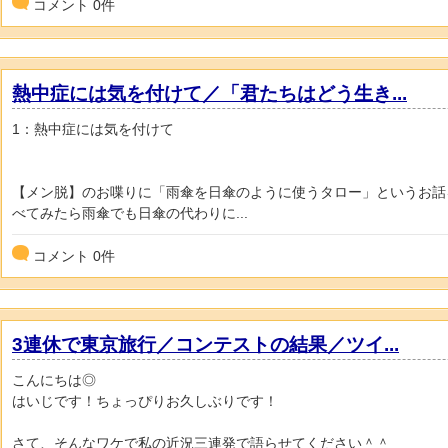
コメント
0
件
熱中症には気を付けて／「君たちはどう生き...
1：熱中症には気を付けて
【メン脱】のお喋りに「雨傘を日傘のように使うタロー」というお話
べてみたら雨傘でも日傘の代わりに...
コメント
0
件
3連休で東京旅行／コンテストの結果／ツイ...
こんにちは◎
はいじです！ちょっぴりお久しぶりです！
さて、そんなワケで私の近況三連発で語らせてください＾＾