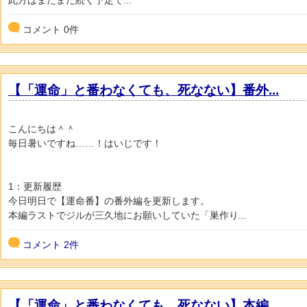
コメント
0
件
【「運命」と番わなくても、死なない】番外...
こんにちは＾＾
毎日暑いですね……！はいじです！
1：更新履歴
今日明日で【運命番】の番外編を更新します。
本編ラストでジルが三久地にお願いしていた「巣作り...
コメント
2件
【「運命」と番わなくても、死なない】本編...