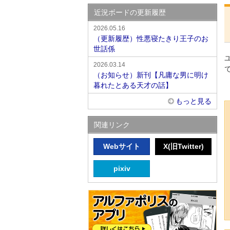
近況ボードの更新履歴
2026.05.16
（更新履歴）性悪寝たきり王子のお
世話係
2026.03.14
（お知らせ）新刊【凡庸な男に明け
暮れたとある天才の話】
もっと見る
関連リンク
Webサイト
X(旧Twitter)
pixiv