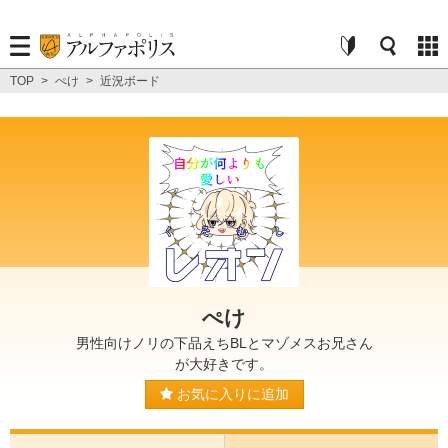
TOP
>
ぺけ
>
近況ボード
ぺけ
男性向けノリの下品えちBLとマゾメスお兄さん
が大好きです。
お気に入りに追加