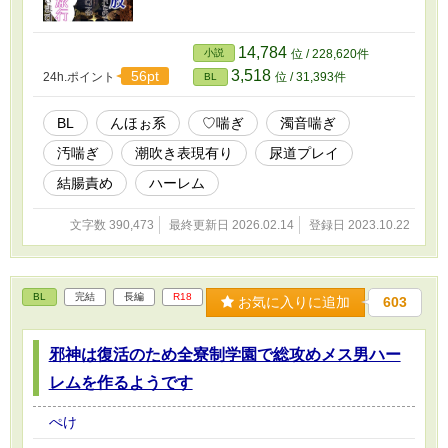
14,784
小説
位 / 228,620件
3,518
56pt
24h.ポイント
位 / 31,393件
BL
BL
んほぉ系
♡喘ぎ
濁音喘ぎ
汚喘ぎ
潮吹き表現有り
尿道プレイ
結腸責め
ハーレム
文字数 390,473
最終更新日 2026.02.14
登録日 2023.10.22
BL
完結
長編
R18
お気に入りに追加
603
邪神は復活のため全寮制学園で総攻めメス男ハー
レムを作るようです
ぺけ