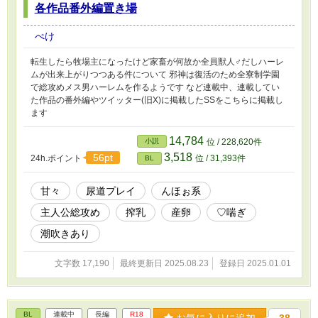
各作品番外編置き場
ぺけ
転生したら牧場主になったけど家畜が何故か全員獣人♂だしハーレ
ムが出来上がりつつある件について 邪神は復活のため全寮制学園
で総攻めメス男ハーレムを作るようです など連載中、連載してい
た作品の番外編やツイッター(旧X)に掲載したSSをこちらに掲載し
ます
14,784
小説
位 / 228,620件
3,518
56pt
24h.ポイント
位 / 31,393件
BL
甘々
尿道プレイ
んほぉ系
主人公総攻め
搾乳
産卵
♡喘ぎ
潮吹きあり
文字数 17,190
最終更新日 2025.08.23
登録日 2025.01.01
BL
連載中
長編
R18
お気に入りに追加