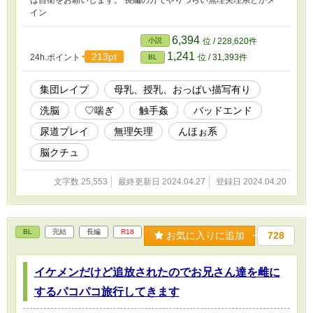
ば自衛をお願いします。 長編の方でやりづらい無理矢理系とかメ
イン
6,394
小説
位 / 228,620件
1,241
213pt
24h.ポイント
位 / 31,393件
BL
集団レイプ
母乳、授乳、おっぱい描写有り
洗脳
♡喘ぎ
触手姦
バッドエンド
尿道プレイ
無理矢理
んほぉ系
脳クチュ
文字数 25,553
最終更新日 2024.04.27
登録日 2024.04.20
BL
完結
長編
R18
お気に入りに追加
728
イケメンだけど追放されたのでお兄さん達を雌に
するパコパコ旅行してきます