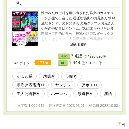
ぺけ
性のみだれで村を追い出された強火のカスヤリ
チンが旅で出会った 硬派な筋肉のお兄さんや 綺
麗なヤンデレのお兄さん 犬系クソマゾお兄さん
やその他従者にインキュバスに諸々やりたい放
題襲って性的に食べ、搾乳や汚♡喘ぎセックス
をしてはしゃぐ主人公視点総攻め毎話ヤってる
低俗ハーレム系ファンタジーBL。 ムーンの転載
です 30話目くらいから汚喘ぎが酷くなります
作者Twitter(@A0o6U)にて間も無く完結ありがと
7,428
小説
位 / 228,620件
うアンケート実施中。 お気軽に感想などもお聞
1,444
177pt
24h.ポイント
位 / 31,393件
BL
かせください。
んほぉ系
汚喘ぎ
♡喘ぎ
潮吹き表現有り
ヤンデレ
アホエロ
主人公総攻め
ハーレム
尿道攻め
淫語
文字数 1,095,945
最終更新日 2023.03.01
登録日 2022.10.03
7
件