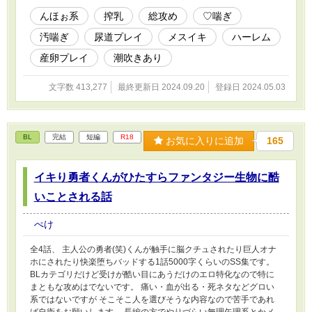
んほぉ系
搾乳
総攻め
♡喘ぎ
汚喘ぎ
尿道プレイ
メスイキ
ハーレム
産卵プレイ
潮吹きあり
文字数 413,277
最終更新日 2024.09.20
登録日 2024.05.03
BL
完結
短編
R18
お気に入りに追加
165
イキり勇者くんがひたすらファンタジー生物に酷
いことされる話
ぺけ
全4話、 主人公の勇者(笑)くんが触手に脳クチュされたり巨人オナ
ホにされたり快楽堕ちバッドする1話5000字くらいのSS集です。
BLカテゴリだけど受けが酷い目にあうだけのエロ特化なので特に
まともな攻めはでないです。 痛い・血が出る・死ネタなどグロい
系ではないですが そこそこ人を選びそうな内容なので苦手であれ