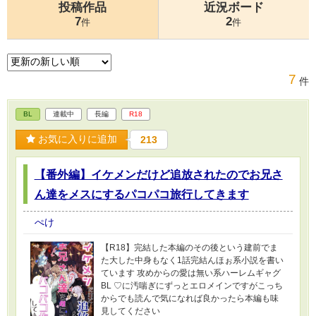
投稿作品
近況ボード
7
2
件
件
7
件
BL
連載中
長編
R18
お気に入りに追加
213
【番外編】イケメンだけど追放されたのでお兄さ
ん達をメスにするパコパコ旅行してきます
ぺけ
【R18】完結した本編のその後という建前でま
た大した中身もなく1話完結んほぉ系小説を書い
ています 攻めからの愛は無い系ハーレムギャグ
BL ♡に汚喘ぎにずっとエロメインですがこっち
からでも読んで気になれば良かったら本編も味
見してください