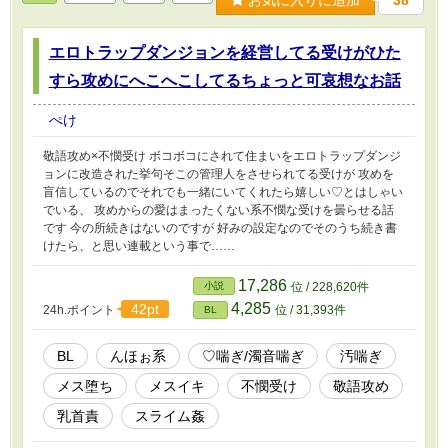
38
エロトラップダンジョンを経営してる受けがひた
すら攻めにへこへこしてるちょっと可哀想なお話
ぺけ
敬語攻め×不憫受け ボコボコにされて住まいをエロトラップダンジ
ョンに改造された挙句そこの管理人をさせられてる受けが 攻めを
盲信しているのでそれでも一緒にいてくれたら嬉しい♡とはしゃい
でいる、 攻めからの愛はまったくない系不憫な受けを曇らせる話
です 今の所続きはないのですが 好みの設定なのでそのうち続き書
けたら、と思い連載という事で……
17,286
小説
位 / 228,620件
4,285
42pt
24h.ポイント
位 / 31,393件
BL
BL
んほぉ系
♡喘ぎ/濁音喘ぎ
汚喘ぎ
メス堕ち
メスイキ
不憫受け
敬語攻め
乳首責
スライム姦