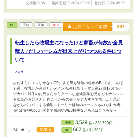
文字数 6,561
最終更新日 2024.09.22
登録日 2024.09.22
BL
完結
長編
R18
お気に入りに追加
807
転生したら牧場主になったけど家畜が何故か全員
獣人♂だしハーレムが出来上がりつつある件につ
いて
ぺけ
ひたすらにエロしかなくCPにする気も皆無の総攻めBLです。 んほ
ぉ系、搾乳とか産卵とかメイン 転生社畜リーマン系27歳176cmが
デカパイ雄牛のお兄さんやらクールな忠犬笑系お兄さんやナルシス
トな鳥のお兄さんと 向こうからの矢印がデカすぎて怖……と思い
ながらパコパコする倫理ストーリー皆無のハーレムものです 作者
Twitter(@A0o6U) 匿名で感想やWEB拍手などあればこちらから
3,529
小説
位 / 228,620件
662
376pt
24h.ポイント
位 / 31,393件
BL