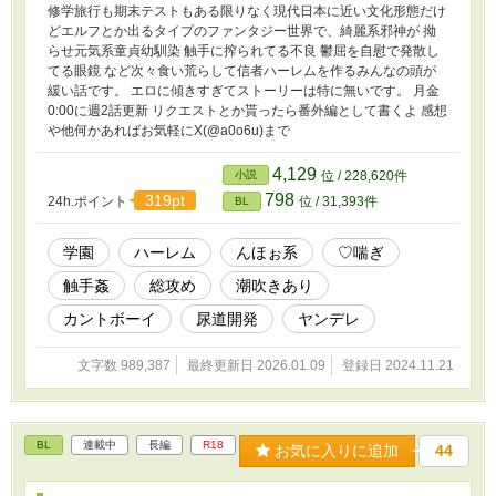
修学旅行も期末テストもある限りなく現代日本に近い文化形態だけ
どエルフとか出るタイプのファンタジー世界で、綺麗系邪神が 拗
らせ元気系童貞幼馴染 触手に搾られてる不良 鬱屈を自慰で発散し
てる眼鏡 など次々食い荒らして信者ハーレムを作るみんなの頭が
緩い話です。 エロに傾きすぎてストーリーは特に無いです。 月金
0:00に週2話更新 リクエストとか貰ったら番外編として書くよ 感想
や他何かあればお気軽にX(@a0o6u)まで
4,129
小説
位 / 228,620件
798
319pt
24h.ポイント
位 / 31,393件
BL
学園
ハーレム
んほぉ系
♡喘ぎ
触手姦
総攻め
潮吹きあり
カントボーイ
尿道開発
ヤンデレ
文字数 989,387
最終更新日 2026.01.09
登録日 2024.11.21
BL
連載中
長編
R18
お気に入りに追加
44