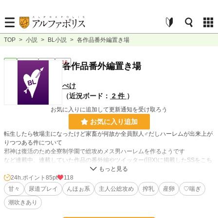
TOP
>
小説
>
BL小説
>
各作品番外編置き場
BL
連載中
長編
R18
各作品番外編置き場
ぺけ
（近況ボード：
2 件
）
お気に入りに追加して更新通知を受け取ろう
お気に入り追加
転生したら牧場主になったけど家畜が何故か全員獣人♂だしハーレムが出来上が
りつつある件について
邪神は復活のため全寮制学園で総攻めメス男ハーレムを作るようです
など連載中、連載していた作品の番外編やツイッター(旧X)に掲載したSSをこち
らに掲載します
24h.ポイント
85pt
118
甘々
尿道プレイ
んほぉ系
主人公総攻め
搾乳
産卵
♡喘ぎ
小説
11,914 位 / 228,793 件
潮吹きあり
BL
2,666 位 / 31,417 件