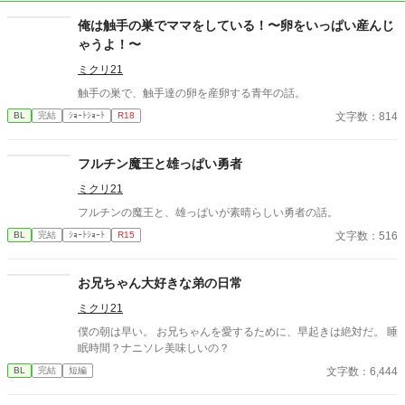
俺は触手の巣でママをしている！〜卵をいっぱい産んじ
ゃうよ！〜
ミクリ21
触手の巣で、触手達の卵を産卵する青年の話。
文字数：814
BL
完結
ｼｮｰﾄｼｮｰﾄ
R18
フルチン魔王と雄っぱい勇者
ミクリ21
フルチンの魔王と、雄っぱいが素晴らしい勇者の話。
文字数：516
BL
完結
ｼｮｰﾄｼｮｰﾄ
R15
お兄ちゃん大好きな弟の日常
ミクリ21
僕の朝は早い。 お兄ちゃんを愛するために、早起きは絶対だ。 睡
眠時間？ナニソレ美味しいの？
文字数：6,444
BL
完結
短編