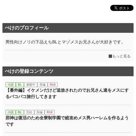
ぺけのプロフィール
男性向けノリの下品えちBLとマゾメスお兄さんが大好きです。
もっと見る
ぺけの登録コンテンツ
小説
BL
連載中
長編
R18
【番外編】イケメンだけど追放されたのでお兄さん達をメスにす
るパコパコ旅行してきます
小説
BL
完結
長編
R18
邪神は復活のため全寮制学園で総攻めメス男ハーレムを作るよう
です