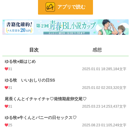
お気に入り
44
アプリで読む
24h.ポイント
85 pt
文字数
17,190
更新日時
2025.08.23 01:10
初回公開日時
2025.01.01 18:28
目次
感想
週間ポイント
260 pt (21,503 位)
ゆる牧⭐︎姫はじめ
月間ポイント
1,215 pt (21,587 位)
31
2025.01.01 18:28
5,184文字
年間ポイント
45,022 pt (11,278 位)
ゆる牧 いいおしりの日SS
累計ポイント
92,810 pt (31,660 位)
31
2025.01.02 02:20
3,320文字
尾長くんとイチャイチャ♡発情期産卵交尾♡
31
2025.03.23 14:25
3,437文字
ゆる牧⭐︎牛くんとバニーの日セックス♡
25
2025.08.23 01:10
5,249文字