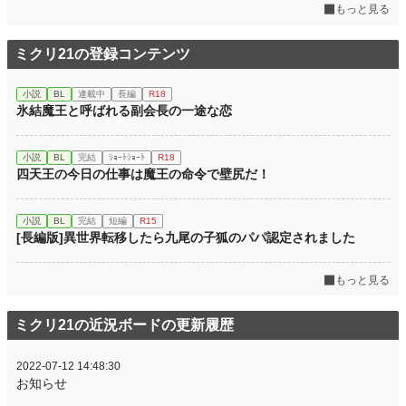
もっと見る
ミクリ21の登録コンテンツ
小説
BL
連載中
長編
R18
氷結魔王と呼ばれる副会長の一途な恋
小説
BL
完結
ｼｮｰﾄｼｮｰﾄ
R18
四天王の今日の仕事は魔王の命令で壁尻だ！
小説
BL
完結
短編
R15
[長編版]異世界転移したら九尾の子狐のパパ認定されました
もっと見る
ミクリ21の近況ボードの更新履歴
2022-07-12 14:48:30
お知らせ