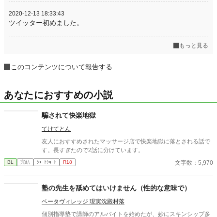
2020-12-13 18:33:43
ツイッター初めました。
もっと見る
このコンテンツについて報告する
あなたにおすすめの小説
騙されて快楽地獄
てけてとん
友人におすすめされたマッサージ店で快楽地獄に落とされる話で
す。長すぎたので2話に分けています。
文字数：5,970
BL
完結
ｼｮｰﾄｼｮｰﾄ
R18
塾の先生を舐めてはいけません（性的な意味で）
ベータヴィレッジ 現実沈殿村落
個別指導塾で講師のアルバイトを始めたが、妙にスキンシップ多