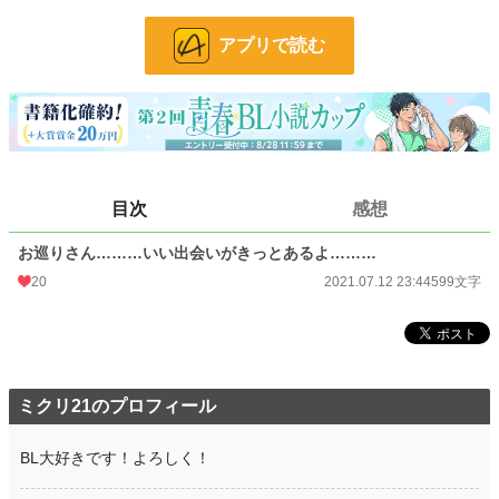
24h.ポイント
284 pt
アプリで読む
文字数
599
更新日時
2021.07.12 23:44
初回公開日時
2021.07.12 23:44
初回完結日時
2021.07.12 23:44
目次
感想
週間ポイント
1,617 pt (5,912 位)
お巡りさん………いい出会いがきっとあるよ………
月間ポイント
7,114 pt (6,121 位)
20
2021.07.12 23:44
599文字
年間ポイント
85,054 pt (6,856 位)
累計ポイント
131,126 pt (25,928 位)
ミクリ21のプロフィール
BL大好きです！よろしく！