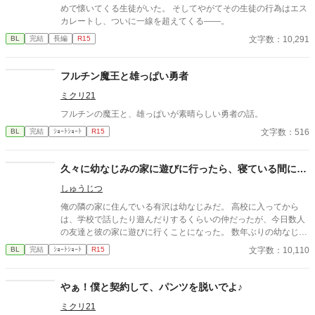
めで懐いてくる生徒がいた。 そしてやがてその生徒の行為はエス
カレートし、ついに一線を超えてくる――。
文字数：10,291
BL
完結
長編
R15
フルチン魔王と雄っぱい勇者
ミクリ21
フルチンの魔王と、雄っぱいが素晴らしい勇者の話。
文字数：516
BL
完結
ｼｮｰﾄｼｮｰﾄ
R15
久々に幼なじみの家に遊びに行ったら、寝ている間に…
しゅうじつ
俺の隣の家に住んでいる有沢は幼なじみだ。 高校に入ってから
は、学校で話したり遊んだりするくらいの仲だったが、今日数人
の友達と彼の家に遊びに行くことになった。 数年ぶりの幼なじみ
の家を懐かしんでいる中、いつの間にか友人たちは帰っており、
文字数：10,110
BL
完結
ｼｮｰﾄｼｮｰﾄ
R15
幼なじみと2人きりに。 そこで俺は彼の部屋であるものを見つけ
てしまい、部屋に来た有沢に咄嗟に寝たフリをするが…
やぁ！僕と契約して、パンツを脱いでよ♪
ミクリ21