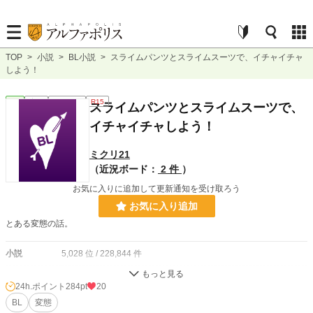
TOP
>
小説
>
BL小説
>
スライムパンツとスライムスーツで、イチャイチャ
しよう！
BL
完結
ｼｮｰﾄｼｮｰﾄ
R15
スライムパンツとスライムスーツで、
イチャイチャしよう！
ミクリ21
（近況ボード：
2 件
）
お気に入りに追加して更新通知を受け取ろう
お気に入り追加
とある変態の話。
小説
5,028 位 / 228,844 件
BL
1,048 位 / 31,438 件
24h.ポイント
284pt
20
お気に入り
BL
変態
23