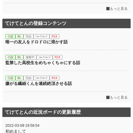
もっと見る
てけてとんの登録コンテンツ
小説
BL
完結
ｼｮｰﾄｼｮｰﾄ
R18
唯一の友人をドロドロに溶かす話
小説
BL
連載中
ｼｮｰﾄｼｮｰﾄ
R18
監禁した高校生をめちゃくちゃにする話
小説
BL
完結
ｼｮｰﾄｼｮｰﾄ
R18
嫌がる繊細くんを連続絶頂させる話
もっと見る
てけてとんの近況ボードの更新履歴
2022-03-09 19:58:54
初めまして