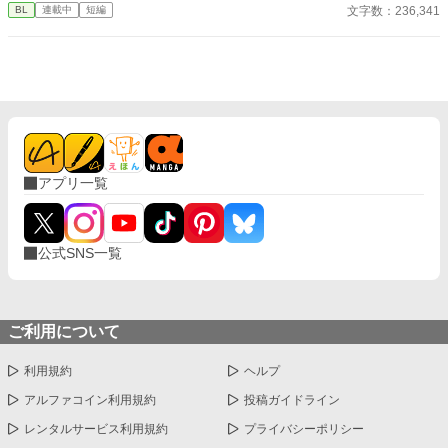
なかった 至高の筋肉を持つ、精神を削られ意志をなくした青年を
文字数：236,341
BL
連載中
短編
太古の神に捧げるため、“水”、“風”、“土”の信奉者達が暗躍する 意
志をなくし筋肉の操り人形と化した“デク” 消える教師 山奥の男子
校で繰り広げられるダークファンタジー
アプリ一覧
公式SNS一覧
ご利用について
利用規約
ヘルプ
アルファコイン利用規約
投稿ガイドライン
レンタルサービス利用規約
プライバシーポリシー