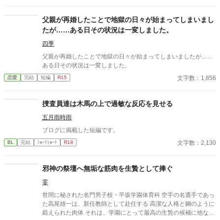
父親が再婚したことで地獄の日々が始まってしまいまし
たが……ある日その状況は一変しました。
四季
父親が再婚したことで地獄の日々が始まってしまいましたが……
ある日その状況は一変しました。
文字数：1,856
恋愛
完結
短編
R15
捜査員達は木馬の上で過敏な反応を見せる
五月雨時雨
ブログに掲載した短編です。
文字数：2,130
BL
完結
ｼｮｰﾄｼｮｰﾄ
R18
邪神の祭壇へ無垢な筋肉を生贄として捧ぐ
零
世間に秘された名門男子校・平坂学園体育科 空手の名選手であっ
た高尾雄一は、新任教師として赴任する 高潔な人格と鋼のように
鍛えられた肉体 それは、学園にとって最高の生贄の候補に他なら