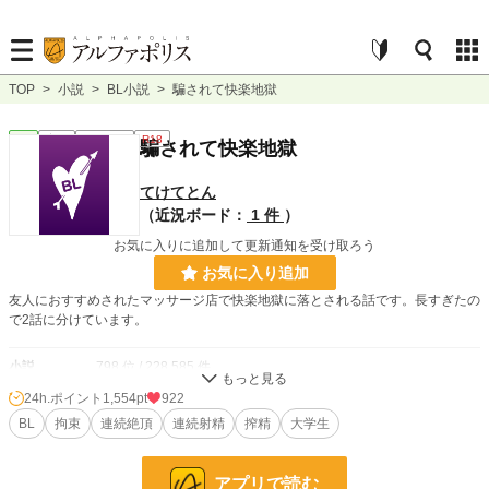
TOP
>
小説
>
BL小説
>
騙されて快楽地獄
BL
完結
ｼｮｰﾄｼｮｰﾄ
R18
騙されて快楽地獄
てけてとん
（近況ボード：
1 件
）
お気に入りに追加して更新通知を受け取ろう
お気に入り追加
友人におすすめされたマッサージ店で快楽地獄に落とされる話です。長すぎたの
で2話に分けています。
小説
798 位 / 228,585 件
24h.ポイント
1,554pt
922
BL
131 位 / 31,383 件
BL
拘束
連続絶頂
連続射精
搾精
大学生
お気に入り
392
24h.ポイント
1,554 pt
アプリで読む