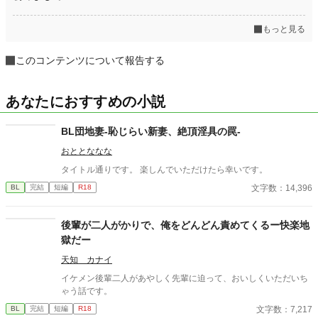
もっと見る
このコンテンツについて報告する
あなたにおすすめの小説
BL団地妻-恥じらい新妻、絶頂淫具の罠-
おととななな
タイトル通りです。 楽しんでいただけたら幸いです。
文字数：14,396
BL
完結
短編
R18
後輩が二人がかりで、俺をどんどん責めてくるー快楽地
獄だー
天知 カナイ
イケメン後輩二人があやしく先輩に迫って、おいしくいただいち
ゃう話です。
文字数：7,217
BL
完結
短編
R18