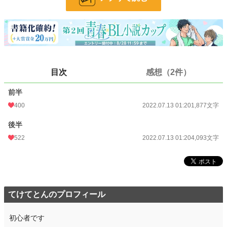
文字数
5,970
更新日時
2022.07.13 01:20
初回公開日時
2022.07.13 01:20
初回完結日時
2022.07.13 01:20
目次
感想（2件）
週間ポイント
15,034 pt (615 位)
前半
月間ポイント
66,857 pt (634 位)
400
2022.07.13 01:20
1,877文字
年間ポイント
770,322 pt (541 位)
後半
522
2022.07.13 01:20
4,093文字
累計ポイント
1,748,369 pt (3,285 位)
てけてとんのプロフィール
初心者です