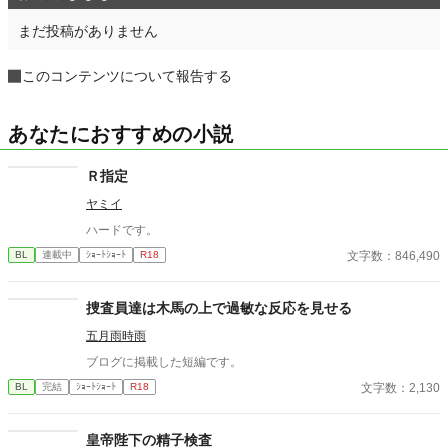
まだ投稿がありません
このコンテンツについて報告する
あなたにおすすめの小説
Ｒ指定
ヤミイ
ハードです。
文字数：846,490
BL
連載中
ｼｮｰﾄｼｮｰﾄ
R18
捜査員達は木馬の上で過敏な反応を見せる
五月雨時雨
ブログに掲載した短編です。
文字数：2,130
BL
完結
ｼｮｰﾄｼｮｰﾄ
R18
皇帝陛下の精子検査