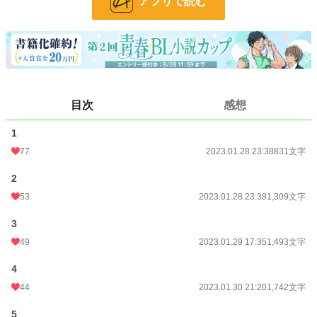
アプリで読む
24h.ポイント
802 pt
文字数
14,396
更新日時
2023.10.06 11:43
初回公開日時
2023.01.28 23:38
目次
感想
初回完結日時
2023.10.06 11:43
1
週間ポイント
4,547 pt (2,261 位)
77
2023.01.28 23:38
831文字
月間ポイント
20,364 pt (2,337 位)
2
年間ポイント
315,653 pt (1,851 位)
53
2023.01.28 23:38
1,309文字
累計ポイント
717,494 pt (7,829 位)
3
49
2023.01.29 17:35
1,493文字
4
44
2023.01.30 21:20
1,742文字
5