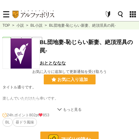
TOP
>
小説
>
BL小説
>
BL団地妻-恥じらい新妻、絶頂淫具の罠-
BL
完結
短編
R18
BL団地妻-恥じらい新妻、絶頂淫具の
罠-
おととななな
お気に入りに追加して更新通知を受け取ろう
お気に入り追加
タイトル通りです。
楽しんでいただけたら幸いです。
小説
1,853 位 / 228,878 件
24h.ポイント
802pt
853
BL
昼ドラ風味
BL
318 位 / 31,445 件
お気に入り
159