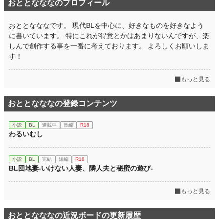
おととなななのプロフィール
おととなななです。 現代BLを中心に、好きなものを好きなよう
に書いています。 特にこれが得意とかはあまりないんですが、楽
しんで創作する事を一番に考えております。 よろしくお願いしま
す！
もっと見る
おととなななの登録コンテンツ
小説
BL
連載中
長編
R18
わるいむし
小説
BL
完結
短編
R18
BL団地妻-いけない人妻、隣人夫と秘蜜の遊び-
もっと見る
おととなななの近況ボードの更新履歴