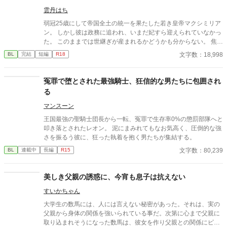
雲丹はち
弱冠25歳にして帝国全土の統一を果たした若き皇帝マクシミリア
ン。 しかし彼は政務に追われ、いまだ妃すら迎えられていなかっ
た。 このままでは世継ぎが産まれるかどうかも分からない。 焦れ
た官僚たちに迫られ、マクシミリアンは世にも屈辱的な『検査』
文字数：18,998
BL
完結
短編
R18
を受けさせられることに――!?
冤罪で堕とされた最強騎士、狂信的な男たちに包囲され
る
マンスーン
​王国最強の聖騎士団長から一転、冤罪で生存率0%の懲罰部隊へと
叩き落とされたレオン。 泥にまみれてもなお気高く、圧倒的な強
さを振るう彼に、狂った執着を抱く男たちが集結する。
文字数：80,239
BL
連載中
長編
R15
美しき父親の誘惑に、今宵も息子は抗えない
すいかちゃん
大学生の数馬には、人には言えない秘密があった。それは、実の
父親から身体の関係を強いられている事だ。次第に心まで父親に
取り込まれそうになった数馬は、彼女を作り父親との関係にピリ