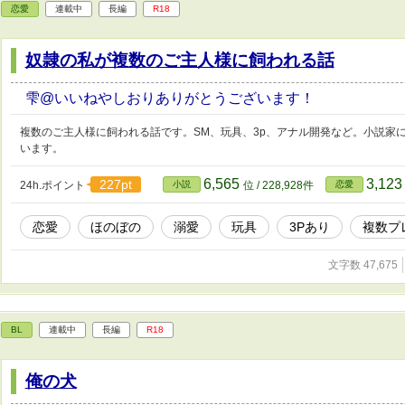
恋愛
連載中
長編
R18
奴隷の私が複数のご主人様に飼われる話
雫@いいねやしおりありがとうございます！
複数のご主人様に飼われる話です。SM、玩具、3p、アナル開発など。小説家
います。
6,565
3,12
227pt
24h.ポイント
小説
位 / 228,928件
恋愛
恋愛
ほのぼの
溺愛
玩具
3Pあり
複数プ
文字数 47,675
BL
連載中
長編
R18
俺の犬