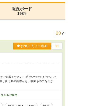
近況ボード
198
件
20
件
お気に入りに追加
11
のでご容赦ください！感想いつでもお待ちして
勉強と言う名の調教かも。学園ものになるか
2
位 / 66,394件