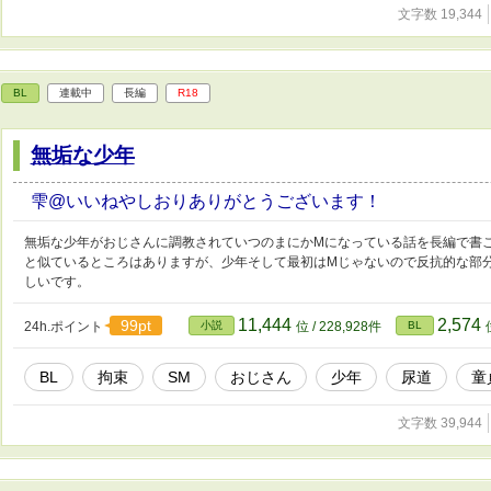
文字数 19,344
BL
連載中
長編
R18
無垢な少年
雫@いいねやしおりありがとうございます！
無垢な少年がおじさんに調教されていつのまにかMになっている話を長編で書
と似ているところはありますが、少年そして最初はMじゃないので反抗的な部
しいです。
11,444
2,574
99pt
24h.ポイント
小説
位 / 228,928件
BL
BL
拘束
SM
おじさん
少年
尿道
童
文字数 39,944