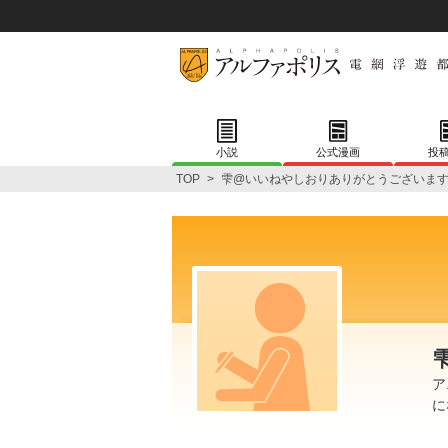
小説
公式漫画
投
TOP
>
雫@いいねやしおりありがとうございま
ア
に