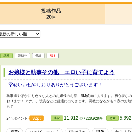
投稿作品
20
件
恋愛
連載中
長編
R18
お嬢様と執事その他 エロい子に育てよう
雫@いいねやしおりありがとうございます！
執事達やほかにも色々な人とのお嬢様のお話。SM傾向にあります。初心者な
おります！ アナル、玩具などは普通に出てきます。調教になるかも？夜のお
も？
11,912
5,39
92pt
24h.ポイント
小説
位 / 228,928件
恋愛