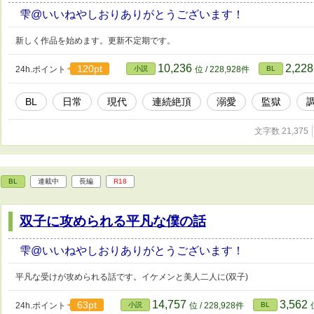
雫@いいねやしおりありがとうございます！
新しく作品を始めます。更新不定期です。
10,236
2,22
120pt
24h.ポイント
小説
位 / 228,928件
BL
BL
日常
現代
連続絶頂
溺愛
監獄
文字数 21,375
BL
連載中
長編
R18
双子に攻められる平凡な僕の話
雫@いいねやしおりありがとうございます！
平凡な受けが攻められる話です。イケメンと美人二人に(双子)
14,757
3,562
63pt
24h.ポイント
小説
位 / 228,928件
BL