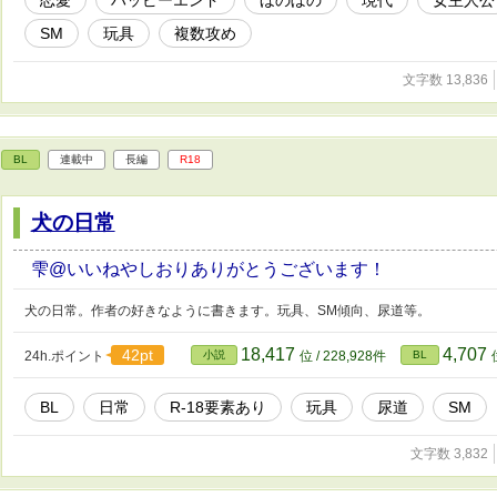
恋愛
ハッピーエンド
ほのぼの
現代
女主人公
SM
玩具
複数攻め
文字数 13,836
BL
連載中
長編
R18
犬の日常
雫@いいねやしおりありがとうございます！
犬の日常。作者の好きなように書きます。玩具、SM傾向、尿道等。
18,417
4,707
42pt
24h.ポイント
小説
位 / 228,928件
BL
BL
日常
R-18要素あり
玩具
尿道
SM
文字数 3,832