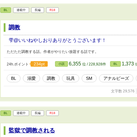
BL
連載中
長編
R18
調教
雫@いいねやしおりありがとうございます！
ただただ調教する話。作者がやりたい放題する話です。
6,355
1,373
234pt
24h.ポイント
小説
位 / 228,928件
BL
BL
溺愛
調教
玩具
SM
アナルビーズ
文字数 29,576
BL
連載中
長編
R18
監獄で調教される