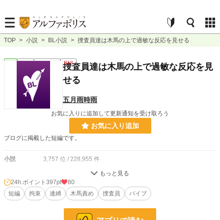
TOP
>
小説
>
BL小説
>
捜査員達は木馬の上で過敏な反応を見せる
BL
完結
ｼｮｰﾄｼｮｰﾄ
R18
捜査員達は木馬の上で過敏な反応を見
せる
五月雨時雨
お気に入りに追加して更新通知を受け取ろう
お気に入り追加
ブログに掲載した短編です。
小説
3,757 位 / 228,955 件
BL
750 位 / 31,454 件
24h.ポイント
397pt
80
お気に入り
短編
拘束
148
連縛
木馬責め
捜査員
バイブ
24h.ポイント
397 pt