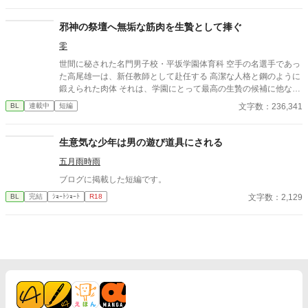
邪神の祭壇へ無垢な筋肉を生贄として捧ぐ
零
世間に秘された名門男子校・平坂学園体育科 空手の名選手であっ
た高尾雄一は、新任教師として赴任する 高潔な人格と鋼のように
鍛えられた肉体 それは、学園にとって最高の生贄の候補に他なら
なかった 至高の筋肉を持つ、精神を削られ意志をなくした青年を
文字数：236,341
BL
連載中
短編
太古の神に捧げるため、“水”、“風”、“土”の信奉者達が暗躍する 意
志をなくし筋肉の操り人形と化した“デク” 消える教師 山奥の男子
校で繰り広げられるダークファンタジー
生意気な少年は男の遊び道具にされる
五月雨時雨
ブログに掲載した短編です。
文字数：2,129
BL
完結
ｼｮｰﾄｼｮｰﾄ
R18