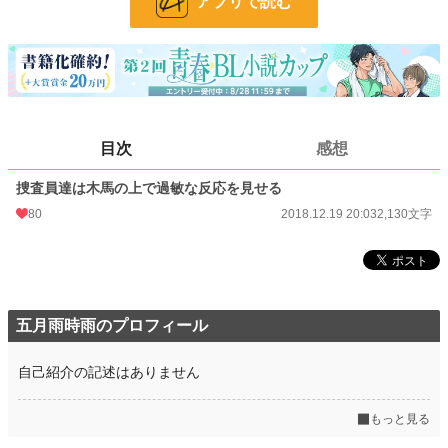
アプリで読む
文字数
2,130
更新日時
2018.12.19 20:03
初回公開日時
2018.12.19 20:03
初回完結日時
2018.12.19 20:03
目次
感想
週間ポイント
2,581 pt (3,841 位)
捜査員達は木馬の上で過敏な反応を見せる
月間ポイント
11,922 pt (3,856 位)
80
2018.12.19 20:03
2,130文字
年間ポイント
151,288 pt (4,129 位)
累計ポイント
540,925 pt (9,806 位)
五月雨時雨のプロフィール
自己紹介の記述はありません
もっと見る