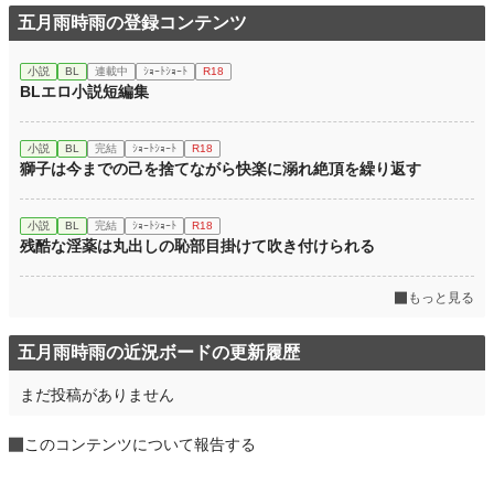
五月雨時雨の登録コンテンツ
小説
BL
連載中
ｼｮｰﾄｼｮｰﾄ
R18
BLエロ小説短編集
小説
BL
完結
ｼｮｰﾄｼｮｰﾄ
R18
獅子は今までの己を捨てながら快楽に溺れ絶頂を繰り返す
小説
BL
完結
ｼｮｰﾄｼｮｰﾄ
R18
残酷な淫薬は丸出しの恥部目掛けて吹き付けられる
もっと見る
五月雨時雨の近況ボードの更新履歴
まだ投稿がありません
このコンテンツについて報告する