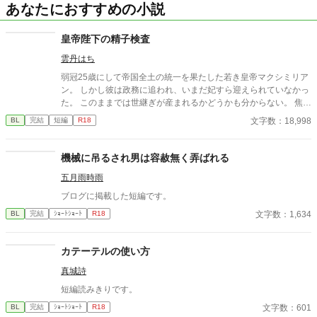
あなたにおすすめの小説
皇帝陛下の精子検査
雲丹はち
弱冠25歳にして帝国全土の統一を果たした若き皇帝マクシミリア
ン。 しかし彼は政務に追われ、いまだ妃すら迎えられていなかっ
た。 このままでは世継ぎが産まれるかどうかも分からない。 焦れ
た官僚たちに迫られ、マクシミリアンは世にも屈辱的な『検査』
文字数：18,998
BL
完結
短編
R18
を受けさせられることに――!?
機械に吊るされ男は容赦無く弄ばれる
五月雨時雨
ブログに掲載した短編です。
文字数：1,634
BL
完結
ｼｮｰﾄｼｮｰﾄ
R18
カテーテルの使い方
真城詩
短編読みきりです。
文字数：601
BL
完結
ｼｮｰﾄｼｮｰﾄ
R18