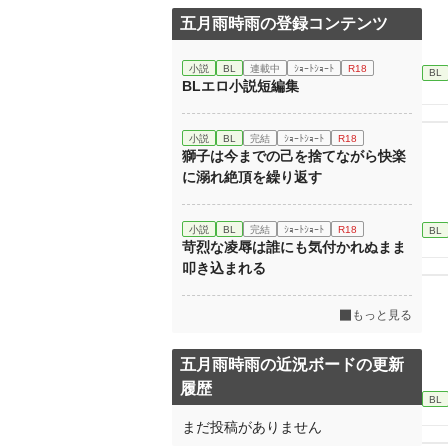
五月雨時雨の登録コンテンツ
小説
BL
連載中
ｼｮｰﾄｼｮｰﾄ
R18
BL
BLエロ小説短編集
小説
BL
完結
ｼｮｰﾄｼｮｰﾄ
R18
獅子は今までの己を捨てながら快楽
に溺れ絶頂を繰り返す
小説
BL
完結
ｼｮｰﾄｼｮｰﾄ
R18
BL
苛烈な凌辱は誰にも気付かれぬまま
叩き込まれる
もっと見る
五月雨時雨の近況ボードの更新
履歴
BL
まだ投稿がありません