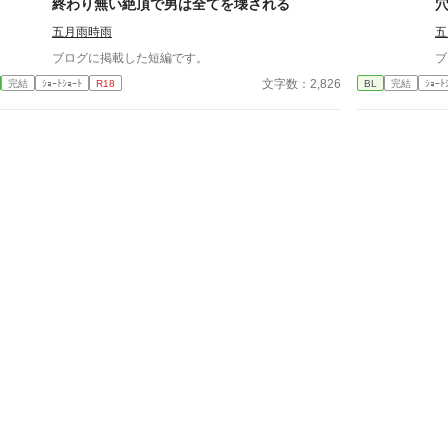
終わり無い絶頂で男は全てを壊される
消える教師 山奥の男子校で繰り広げられるダークフ
五月雨時雨
五
ァンタジー
ブログに掲載した短編です。
ブ
文字数：2,826
完結
ｼｮｰﾄｼｮｰﾄ
R18
BL
完結
ｼｮｰﾄ