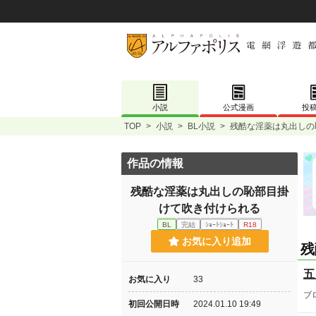
小説
公式漫画
投
TOP
>
小説
>
BL小説
>
残酷な淫薬は丸出しの
作品の情報
残酷な淫薬は丸出しの恥部目掛
けて吹き付けられる
BL
完結
ｼｮｰﾄｼｮｰﾄ
R18
お気に入り追加
残
五
お気に入り
33
ブ
初回公開日時
2024.01.10 19:49