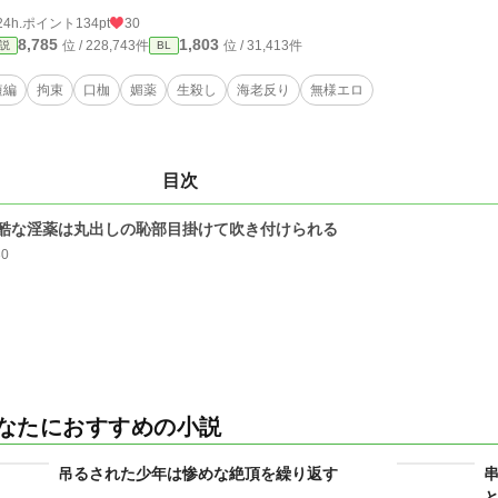
24h.ポイント
134pt
30
8,785
1,803
位 / 228,743件
位 / 31,413件
説
BL
短編
拘束
口枷
媚薬
生殺し
海老反り
無様エロ
目次
酷な淫薬は丸出しの恥部目掛けて吹き付けられる
30
なたにおすすめの小説
吊るされた少年は惨めな絶頂を繰り返す