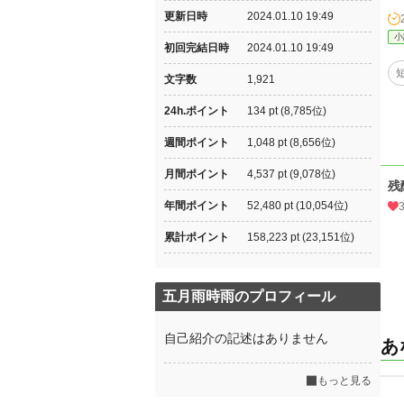
更新日時
2024.01.10 19:49
小
初回完結日時
2024.01.10 19:49
文字数
1,921
24h.ポイント
134 pt (8,785位)
週間ポイント
1,048 pt (8,656位)
月間ポイント
4,537 pt (9,078位)
残
年間ポイント
52,480 pt (10,054位)
累計ポイント
158,223 pt (23,151位)
五月雨時雨のプロフィール
自己紹介の記述はありません
あ
もっと見る