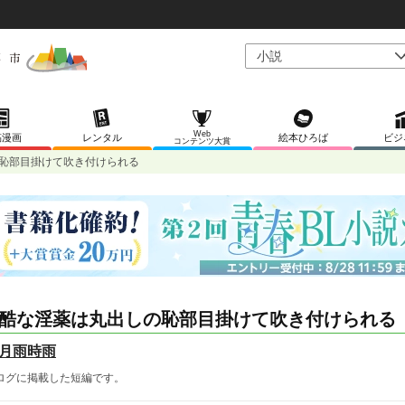
Web
稿漫画
レンタル
絵本ひろば
ビジ
コンテンツ大賞
恥部目掛けて吹き付けられる
酷な淫薬は丸出しの恥部目掛けて吹き付けられる
月雨時雨
ログに掲載した短編です。