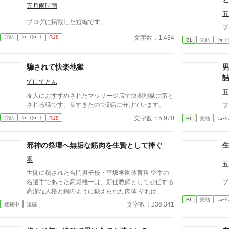
五月雨時雨
五
ブログに掲載した短編です。
ブ
文字数：1,434
完結
ｼｮｰﾄｼｮｰﾄ
R18
BL
完結
ｼｮｰﾄ
騙されて快楽地獄
てけてとん
五
友人におすすめされたマッサージ店で快楽地獄に落と
される話です。長すぎたので2話に分けています。
ブ
文字数：5,970
完結
ｼｮｰﾄｼｮｰﾄ
R18
BL
完結
ｼｮｰﾄ
邪神の祭壇へ無垢な筋肉を生贄として捧ぐ
零
五
世間に秘された名門男子校・平坂学園体育科 空手の
名選手であった高尾雄一は、新任教師として赴任する
ブ
高潔な人格と鋼のように鍛えられた肉体 それは、学
BL
完結
ｼｮｰﾄ
園にとって最高の生贄の候補に他ならなかった 至高
文字数：236,341
連載中
短編
の筋肉を持つ、精神を削られ意志をなくした青年を太
古の神に捧げるため、“水”、“風”、“土”の信奉者達が暗
躍する 意志をなくし筋肉の操り人形と化した“デク”