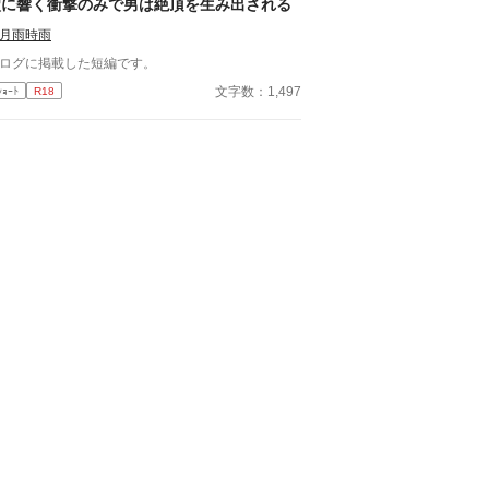
穴に響く衝撃のみで男は絶頂を生み出される
月雨時雨
ログに掲載した短編です。
文字数：1,497
ｼｮｰﾄ
R18