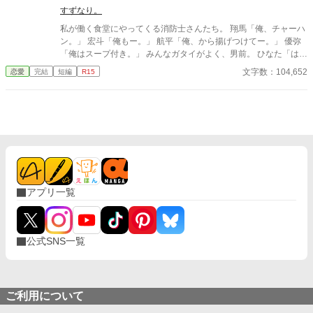
すずなり。
私が働く食堂にやってくる消防士さんたち。 翔馬「俺、チャーハ
ン。」 宏斗「俺もー。」 航平「俺、から揚げつけてー。」 優弥
「俺はスープ付き。」 みんなガタイがよく、男前。 ひなた「はー
いっ。ちょっと待ってくださいねーっ。」 慌ただしい昼時を過ぎ
文字数：104,652
恋愛
完結
短編
R15
ると、私の仕事は終わる。 終わった後、私は行かなきゃいけない
ところがある。 ひなた「すみませーん、子供のお迎えにきました
ー。」 保育園に迎えに行かなきゃいけない子、『太陽』。 私は子
供と一緒に・・・暮らしてる。 ーーーーーーーーーーーーーーー
ー 翔馬「おいおい嘘だろ？」 宏斗「子供・・・いたんだ・・。」
航平「いくつん時の子だよ・・・・。」 優弥「マジか・・・。」
消防署で開かれたお祭りに連れて行った太陽。 太陽の存在を知っ
た一人の消防士さんが・・・私に言った。 「俺は太陽がいてもい
い。・・・太陽の『パパ』になる。」 「俺はひなたが好き
アプリ一覧
だ。・・・絶対振り向かせるから覚悟しとけよ？」 ※お話に出て
くる内容は、全て想像の世界です。現実世界とは何ら関係ありま
せん。 ※感想やコメントは受け付けることができません。 メンタ
ルが薄氷なもので・・・すみません。 言葉も足りませんが読んで
公式SNS一覧
いただけたら幸いです。 楽しんでいただけたら嬉しく思います。
ご利用について