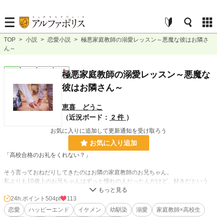
TOP
>
小説
>
恋愛小説
>
極悪家庭教師の溺愛レッスン～悪魔な彼はお隣さ
ん～
恋愛
完結
長編
R15
極悪家庭教師の溺愛レッスン～悪魔な
彼はお隣さん～
恵喜 どうこ
（近況ボード：
2 件
）
お気に入りに追加して更新通知を受け取ろう
お気に入り追加
「高校合格のお礼をくれない？」
そう言っておねだりしてきたのはお隣の家庭教師のお兄ちゃん。
私よりも10歳上のお兄ちゃんはずっと憧れの人だったんだけど、好きだという
告白もないままに男女の関係に発展してしまった私は苦しくて、どうしようもな
くて、彼の一挙手一投足にただ振り回されてしまっていた。
24h.ポイント
504pt
113
恋愛
ハッピーエンド
イケメン
幼馴染
溺愛
家庭教師×高校生
葵は私のことを本当はどう思ってるの？