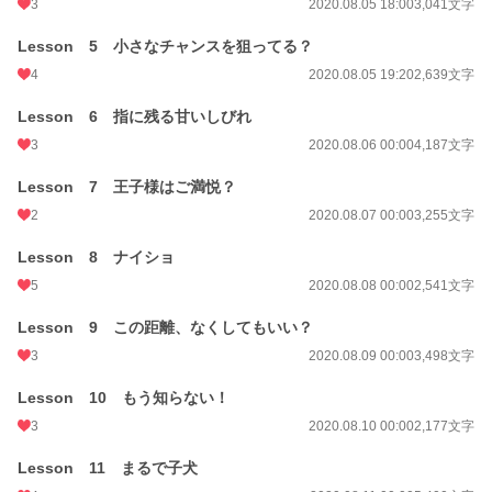
初回完結日時
2020.08.31 09:48
3
2020.08.05 18:00
3,041文字
週間ポイント
2,922 pt (3,406 位)
Lesson 5 小さなチャンスを狙ってる？
4
2020.08.05 19:20
2,639文字
月間ポイント
16,872 pt (2,790 位)
年間ポイント
Lesson 6 指に残る甘いしびれ
172,466 pt (3,650 位)
3
2020.08.06 00:00
4,187文字
累計ポイント
298,603 pt (15,236 位)
Lesson 7 王子様はご満悦？
2
2020.08.07 00:00
3,255文字
Lesson 8 ナイショ
5
2020.08.08 00:00
2,541文字
Lesson 9 この距離、なくしてもいい？
3
2020.08.09 00:00
3,498文字
Lesson 10 もう知らない！
3
2020.08.10 00:00
2,177文字
Lesson 11 まるで子犬