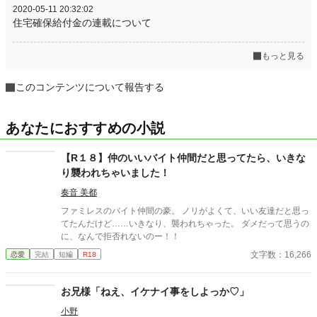
2020-05-11 20:32:02
住宅確保給付金の連載について
もっと見る
このコンテンツについて報告する
あなたにおすすめの小説
【R１８】仲のいいバイト仲間だと思ってたら、いきな
り襲われちゃいました！
奏音 美都
ファミレスのバイト仲間の豪。 ノリがよくて、いい友達だと思っ
てたんだけど……いきなり、襲われちゃった。 ダメだって思うの
に、なんで拒否れないのー！！
文字数：16,266
恋愛
完結
短編
R18
お兄様「ねえ、イケナイ事をしよっか♡」
小野