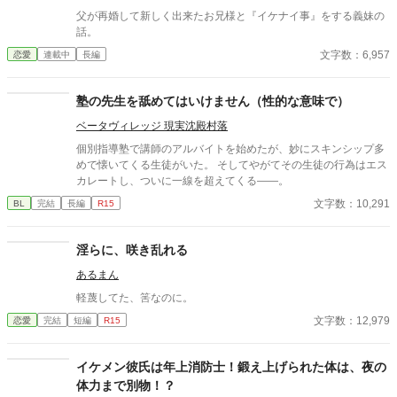
父が再婚して新しく出来たお兄様と『イケナイ事』をする義妹の
話。
文字数：6,957
恋愛
連載中
長編
塾の先生を舐めてはいけません（性的な意味で）
ベータヴィレッジ 現実沈殿村落
個別指導塾で講師のアルバイトを始めたが、妙にスキンシップ多
めで懐いてくる生徒がいた。 そしてやがてその生徒の行為はエス
カレートし、ついに一線を超えてくる――。
文字数：10,291
BL
完結
長編
R15
淫らに、咲き乱れる
あるまん
軽蔑してた、筈なのに。
文字数：12,979
恋愛
完結
短編
R15
イケメン彼氏は年上消防士！鍛え上げられた体は、夜の
体力まで別物！？