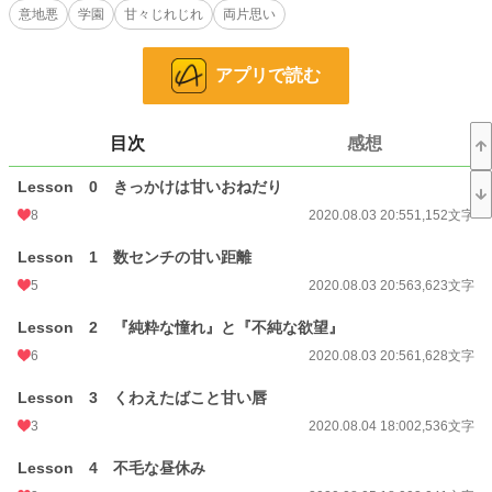
意地悪
学園
甘々じれじれ
両片思い
私は葵のことをどう思ってるの？
意地悪なカテキョに翻弄されっぱなし。
アプリで読む
こうなったら確かめなくちゃ！
葵の気持ちも、自分の気持ちも！
だけど甘い誘惑が多すぎて――
目次
感想
ちょっぴりスパイスをきかせた大人の男と女子高生のラブストーリーです。
Lesson 0 きっかけは甘いおねだり
8
2020.08.03 20:55
1,152文字
小説
2,613 位 / 228,746 件
Lesson 1 数センチの甘い距離
恋愛
1,441 位 / 66,363 件
5
2020.08.03 20:56
3,623文字
お気に入り
162
Lesson 2 『純粋な憧れ』と『不純な欲望』
24h.ポイント
504 pt
6
2020.08.03 20:56
1,628文字
文字数
99,411
Lesson 3 くわえたばこと甘い唇
更新日時
2020.08.31 09:48
3
2020.08.04 18:00
2,536文字
初回公開日時
2020.08.03 20:55
Lesson 4 不毛な昼休み