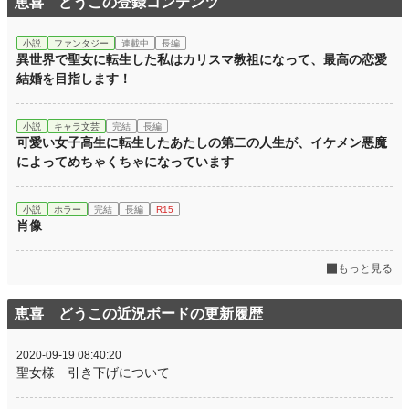
恵喜 どうこの登録コンテンツ
小説
ファンタジー
連載中
長編
異世界で聖女に転生した私はカリスマ教祖になって、最高の恋愛
結婚を目指します！
小説
キャラ文芸
完結
長編
可愛い女子高生に転生したあたしの第二の人生が、イケメン悪魔
によってめちゃくちゃになっています
小説
ホラー
完結
長編
R15
肖像
もっと見る
恵喜 どうこの近況ボードの更新履歴
2020-09-19 08:40:20
聖女様 引き下げについて