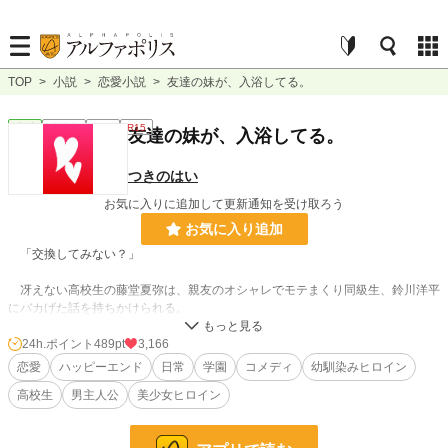
TOP
>
小説
>
恋愛小説
>
友達の妹が、入浴してる。
恋愛
連載中
長編
R15
友達の妹が、入浴してる。
つきのはい
お気に入りに追加して更新通知を受け取ろう
お気に入り追加
「交換してみない？」
冴えない高校生の藤堂夏弥は、親友のオシャレでモテまくり同級生、鈴川洋平
にバカげた話を持ちかけられる。
それは、お互い現在同居中の妹達、藤堂秋乃と鈴川美咲を交換して生活しよう
24h.ポイント
489pt
3,166
というものだった。
恋愛
ハッピーエンド
日常
学園
コメディ
幼馴染みヒロイン
高校生
男主人公
美少女ヒロイン
鈴川美咲は、美男子の洋平に勝るとも劣らない美少女なのだけれど、男子に嫌
悪感を示し、夏弥とも形式的な会話しかしなかった。