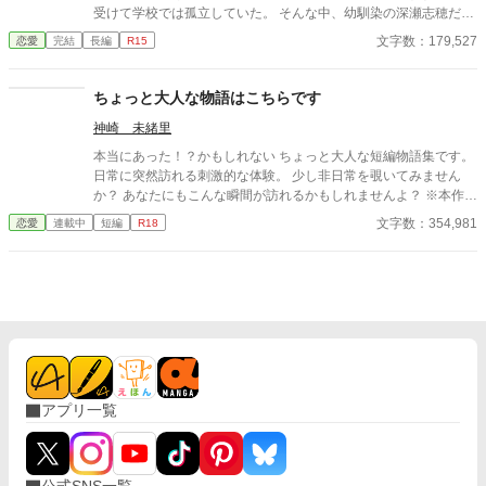
ってないよ。マイハニー」 「なっ…！？なんであんたが…！ばっ
受けて学校では孤立していた。 そんな中、幼馴染の深瀬志穂だけ
かじゃないの！？」 「あんた…？何を言っているんだい？彼女が
は春樹のことをいつも気遣ってくれていた。 同じ高校に行こうと
文字数：179,527
恋愛
完結
長編
R15
彼氏にあんたとか言わないよね？」 「頭おかしいんじゃない
声を掛けてくれる志穂の言葉に応えたい一心で受験勉強にも力を
の…」 そうして、ドン引きする幼馴染と俺は初デートをするのだ
入れていた。 春樹にとって、学校で孤立していることは問題では
った。
なかった。 昔から志穂が近くにいてくれるから……。 しかし、3
ちょっと大人な物語はこちらです
年生なってから志穂の態度がよそよそしくなってきた。 登下校も
神崎 未緒里
別々になり、学校で話しかけてくることも無くなった。 志穂の心
が自分から離れていってしまっている気がした春樹は焦ってい
本当にあった！？かもしれない ちょっと大人な短編物語集です。
た。 彼女と話がしたい。笑った顔が見たい。 志穂と一緒に帰ろう
日常に突然訪れる刺激的な体験。 少し非日常を覗いてみません
と、彼女が部活動を行っている体育館へ向かったのだが……。 そ
か？ あなたにもこんな瞬間が訪れるかもしれませんよ？ ※本作品
こで春樹が耳にしたのは、自分の悪口を言って部活の友達と楽し
ではGemini PRO、Pixai.artで作成した生成AI画像ならびに Pixa
文字数：354,981
恋愛
連載中
短編
R18
そうにしている志穂の声だった。 その瞬間、春樹の中で志穂に対
bay並びにUnsplshのロイヤリティフリーの画像を使用していま
する想いや信頼は……消滅した。
す。 ※不定期更新です。 ※文章中の人物名・地名・年代・建物
名・商品名・設定などはすべて架空のものです。
アプリ一覧