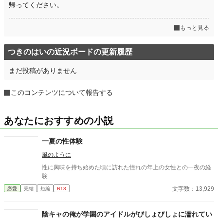
帰ってください。
もっと見る
つきのはいの近況ボードの更新履歴
まだ投稿がありません
このコンテンツについて報告する
あなたにおすすめの小説
一夏の性体験
風のように
性に興味を持ち始めた頃に訪れた憧れの年上の女性との一夜の経
験
文字数：13,929
恋愛
完結
短編
R18
陰キャの俺が学園のアイドルがびしょびしょに濡れてい