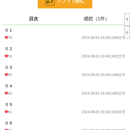
アプリで読む
冴えない男子と冷めがちな女子の距離感が、二人暮らしのなかで徐々に変わっ
ていく。
そんなラブコメディです。
目次
感想（1件）
小説
2,901 位 / 228,832 件
０１
恋愛
1,569 位 / 66,375 件
78
2024.08.03 19:30
2,589文字
お気に入り
158
０２
24h.ポイント
489 pt
56
2024.08.03 19:40
2,692文字
文字数
457,589
０３
更新日時
60
2026.07.19 08:10
2024.08.03 20:20
4,449文字
初回公開日時
2024.08.03 19:26
０４
62
2024.08.04 19:30
3,465文字
週間ポイント
2,666 pt (3,735 位)
０５
月間ポイント
10,361 pt (4,374 位)
61
2024.08.05 19:30
2,909文字
年間ポイント
50,804 pt (10,303 位)
０６
累計ポイント
115,446 pt (27,971 位)