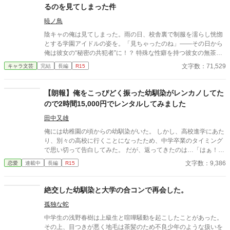
るのを見てしまった件
暁ノ鳥
陰キャの俺は見てしまった。雨の日、校舎裏で制服を濡らし恍惚
とする学園アイドルの姿を。「見ちゃったのね」――その日から
俺は彼女の“秘密の共犯者”に！？ 特殊な性癖を持つ彼女の無茶な
「実験」に振り回され、身も心も支配される日々の始まり。二人
文字数：71,529
キャラ文芸
完結
長編
R15
の禁断の関係の行方は？。二人の禁断の関係が今、始まる！
【朗報】俺をこっぴどく振った幼馴染がレンカノしてた
ので2時間15,000円でレンタルしてみました
田中又雄
俺には幼稚園の頃からの幼馴染がいた。 しかし、高校進学にあた
り、別々の高校に行くことになったため、中学卒業のタイミング
で思い切って告白してみた。 だが、返ってきたのは…「はぁ！？
誰があんたみたいなのと付き合うのよ！」という酷い言葉だっ
文字数：9,386
恋愛
連載中
長編
R15
た。 それからは家は近所だったが、それからは一度も話をするこ
ともなく、高校を卒業して、俺たちは同じ大学に行くことになっ
た。 そんなある日、とある噂を聞いた。 どうやら、あいつがレン
絶交した幼馴染と大学の合コンで再会した。
タル彼女なるものを始めたとか…。 気持ち悪いと思いながらも俺
孤独な蛇
は予約を入れるのであった。 そうして、デート当日。 待ち合わせ
場所に着くと、後ろから彼女がやってきた。 「あ、ごめんね！待
中学生の浅野春樹は上級生と喧嘩騒動を起こしたことがあった。
たせちゃっ…た…よ…ね」と、どんどんと顔が青ざめる。 「…待
その上、目つきが悪く地毛は茶髪のため不良少年のような扱いを