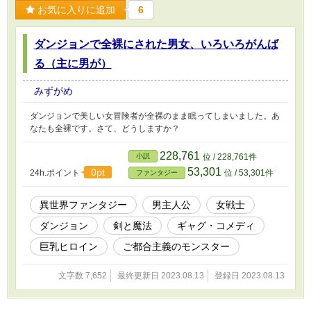
お気に入りに追加
6
ダンジョンで全裸にされた男女、いろいろがんば
る（主に男が）
みずがめ
ダンジョンで美しい女冒険者が全裸のまま眠ってしまいました。あ
なたも全裸です。さて、どうしますか？
228,761
小説
位 / 228,761件
53,301
0pt
24h.ポイント
位 / 53,301件
ファンタジー
異世界ファンタジー
男主人公
女戦士
ダンジョン
剣と魔法
ギャグ・コメディ
巨乳ヒロイン
ご都合主義のモンスター
文字数 7,652
最終更新日 2023.08.13
登録日 2023.08.13