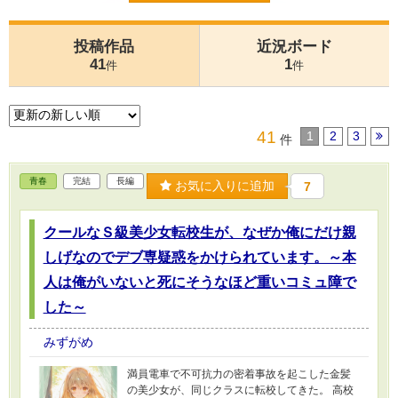
投稿作品
近況ボード
41
1
件
件
41
1
2
3
件
青春
完結
長編
お気に入りに追加
7
クールなＳ級美少女転校生が、なぜか俺にだけ親
しげなのでデブ専疑惑をかけられています。～本
人は俺がいないと死にそうなほど重いコミュ障で
した～
みずがめ
満員電車で不可抗力の密着事故を起こした金髪
の美少女が、同じクラスに転校してきた。 高校