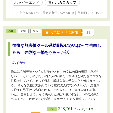
ハッピーエンド
青春ボカロカップ
文字数 96,724
最終更新日 2024.08.05
登録日 2021.10.03
恋愛
完結
短編
お気に入りに追加
13
愉快な無表情クール系幼馴染にがんばって告白し
たら、強烈な一撃をもらった話
みずがめ
俺には赤城美穂という幼馴染がいる。 彼女は無口無表情で愛想が
ない……というのが周りの奴らの印象だ。本当は悪戯好きで愉快な
性格をしていて、そして何より繊細な女の子なのだと俺は知ってい
る。 そんな美穂は成長していく度に美人になっていった。思春期
を迎えた男子から告白されることが多くなり、俺は人知れず焦って
いた。 告白しよう。そう決意した俺が行動を開始し、その結果が
出るまで。これはそんなお話。 ※他サイトでも掲載しています。
228,761
小説
位 / 228,761件