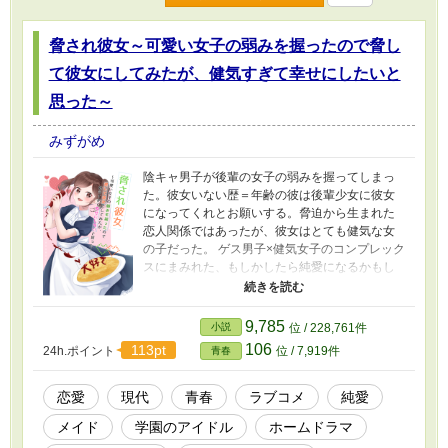
脅され彼女～可愛い女子の弱みを握ったので脅し
て彼女にしてみたが、健気すぎて幸せにしたいと
思った～
みずがめ
陰キャ男子が後輩の女子の弱みを握ってしまっ
た。彼女いない歴＝年齢の彼は後輩少女に彼女
になってくれとお願いする。脅迫から生まれた
恋人関係ではあったが、彼女はとても健気な女
の子だった。 ゲス男子×健気女子のコンプレック
スにまみれた、もしかしたら純愛になるかもし
れないお話。 ※この作品は別サイトにも掲載し
ています。 ※表紙イラストは、あっきコタロウ
さんに描いていただきました。
9,785
小説
位 / 228,761件
106
113pt
24h.ポイント
位 / 7,919件
青春
恋愛
現代
青春
ラブコメ
純愛
メイド
学園のアイドル
ホームドラマ