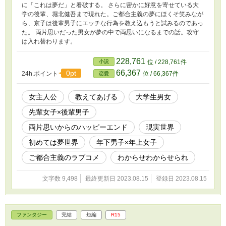
に「これは夢だ」と看破する。 さらに密かに好意を寄せている大
学の後輩、堀北健吾まで現れた。ご都合主義の夢にほくそ笑みなが
ら、京子は後輩男子にエッチな行為を教え込もうと試みるのであっ
た。 両片思いだった男女が夢の中で両思いになるまでの話。攻守
は入れ替わります。
228,761
小説
位 / 228,761件
66,367
0pt
24h.ポイント
位 / 66,367件
恋愛
女主人公
教えてあげる
大学生男女
先輩女子×後輩男子
両片思いからのハッピーエンド
現実世界
初めては夢世界
年下男子×年上女子
ご都合主義のラブコメ
わからせわからせられ
文字数 9,498
最終更新日 2023.08.15
登録日 2023.08.15
ファンタジー
完結
短編
R15