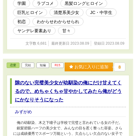
学園
ラブコメ
黒髪ロングヒロイン
巨乳ヒロイン
清楚系美少女
JC・中学生
初恋
わからせわからせられ
ヤンデレ要素あり
甘々
文字数 6,681
最終更新日 2023.08.09
登録日 2023.08.09
恋愛
完結
短編
R15
お気に入りに追加
8
隙のない完璧美少女が幼馴染の俺にだけ甘えてく
るので、めちゃくちゃ甘やかしてみたら俺がどう
にかなりそうになった
みずがめ
俺の幼馴染、木之下瞳子は学校で完璧と言われている女の子だ。
銀髪碧眼ハーフの美少女で、みんなの目を惹く整った容姿。さら
には成績優秀でスポーツ万能という、欠点らしい欠点のない女子で