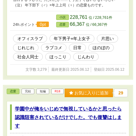
（泣） 年下部下（♂）×年上上司（♀）の恋愛ものです。
228,761
小説
位 / 228,761件
66,367
0pt
24h.ポイント
位 / 66,367件
恋愛
オフィスラブ
年下男子×年上女子
片思い
じれじれ
ラブコメ
日常
ほのぼの
社会人同士
ほっこり
じんわり
文字数 3,279
最終更新日 2025.06.12
登録日 2025.06.12
恋愛
完結
短編
R18
お気に入りに追加
29
学園中が俺をいじめで無視しているかと思ったら
認識阻害されているだけでした。でも復讐はしま
す