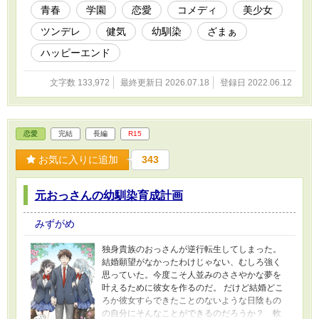
女子が優しい美少女幼馴染だと気づいても、今
青春
学園
恋愛
コメディ
美少女
さらもう遅い！ ※他サイトにも投稿していま
ツンデレ
健気
幼馴染
ざまぁ
す。 ※表紙絵イラストはおしつじさん、ロゴは
あっきコタロウさんに作っていただきました。
ハッピーエンド
文字数 133,972
最終更新日 2026.07.18
登録日 2022.06.12
恋愛
完結
長編
R15
お気に入りに追加
343
元おっさんの幼馴染育成計画
みずがめ
独身貴族のおっさんが逆行転生してしまった。
結婚願望がなかったわけじゃない、むしろ強く
思っていた。今度こそ人並みのささやかな夢を
叶えるために彼女を作るのだ。 だけど結婚どこ
ろか彼女すらできたことのないような日陰もの
の自分にそんなことができるのだろうか？ 軟