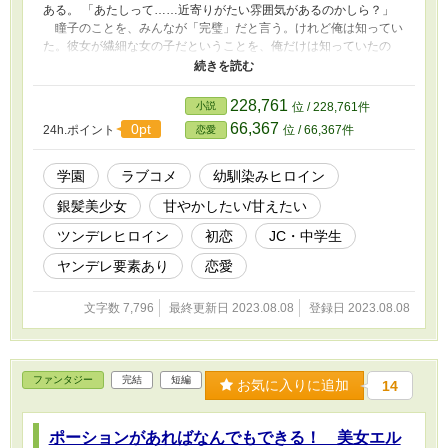
ある。 「あたしって……近寄りがたい雰囲気があるのかしら？」
瞳子のことを、みんなが「完璧」だと言う。けれど俺は知ってい
た。彼女が繊細な女の子だということを、俺だけは知っていたの
だ。 ならば瞳子が悩んだり、傷ついたり、プレッシャーに圧し
潰されそうになった時、傍にいてやるのが幼馴染としての俺の役目
ってもんだろう。 俺が幼馴染権限をフルに使って、瞳子を慰め
228,761
小説
位 / 228,761件
たり甘やかしたりする。そんな思春期を迎えた中学生男女の話。
66,367
0pt
24h.ポイント
位 / 66,367件
恋愛
学園
ラブコメ
幼馴染みヒロイン
銀髪美少女
甘やかしたい/甘えたい
ツンデレヒロイン
初恋
JC・中学生
ヤンデレ要素あり
恋愛
文字数 7,796
最終更新日 2023.08.08
登録日 2023.08.08
ファンタジー
完結
短編
お気に入りに追加
14
ポーションがあればなんでもできる！ 美女エル