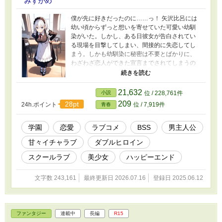
みずがめ
僕が先に好きだったのに……っ！ 矢沢比呂には
幼い頃からずっと想いを寄せていた可愛い幼馴
染がいた。しかし、ある日彼女が告白されてい
る現場を目撃してしまい、間接的に失恋してし
まう。しかも幼馴染に秘密は不要とばかりに、
わざわざ恋人ができた宣言までされてしまうの
であった。 表には出さないものの、比呂はずっ
と好きだった幼馴染を取られてしまったショッ
クで、美少女への反応が鈍くなってしまった。
21,632
小説
位 / 228,761件
そんな比呂の様子に気づいたのは、学校一可愛
209
28pt
24h.ポイント
位 / 7,919件
青春
い女子と名高い松雪綾乃だった。心配から始ま
った関係は、少しずつ深くなっていく。 さらに
幼馴染と顔を合わせたくなかった比呂が行動を
学園
恋愛
ラブコメ
BSS
男主人公
変えた結果、後輩の銀髪長身美少女である城戸
甘々イチャラブ
ダブルヒロイン
紬とも仲良くなっていくのだった。 「松雪さん
って、男を騙す悪女なんだってさ」 「城戸って
スクールラブ
美少女
ハッピーエンド
自分の父親を半殺しにした、やべえ女なんだ
よ」 そんな中、二人の悪い噂を耳にする比呂。
文字数 243,161
最終更新日 2026.07.16
登録日 2025.06.12
敗北から始まる青春ラブコメが、陰キャ男子に
襲い来るのであった。 ※この作品はカクヨムな
どでも掲載しています。 ※表紙絵はおしつじさ
んにAIイラストを作っていただきました。
ファンタジー
連載中
長編
R15