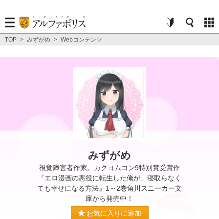
TOP
>
みずがめ
>
Webコンテンツ
みずがめ
視覚障害者作家。カクヨムコン9特別賞受賞作
『エロ漫画の悪役に転生した俺が、寝取らなく
ても幸せになる方法』1～2巻角川スニーカー文
庫から発売中！
お気に入りに追加