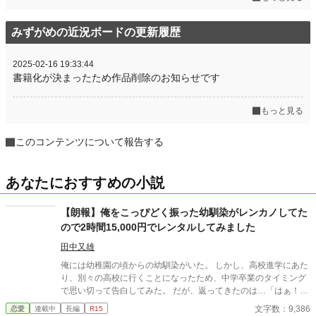
みずがめの近況ボードの更新履歴
2025-02-16 19:33:44
書籍化が決まったため作品削除のお知らせです
もっと見る
このコンテンツについて報告する
あなたにおすすめの小説
【朗報】俺をこっぴどく振った幼馴染がレンカノしてた
ので2時間15,000円でレンタルしてみました
田中又雄
俺には幼稚園の頃からの幼馴染がいた。 しかし、高校進学にあた
り、別々の高校に行くことになったため、中学卒業のタイミング
で思い切って告白してみた。 だが、返ってきたのは…「はぁ！？
誰があんたみたいなのと付き合うのよ！」という酷い言葉だっ
文字数：9,386
恋愛
連載中
長編
R15