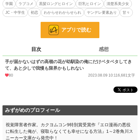
そんな誰もが憧れる美少女は、今日も俺と二人きりで無防備な姿をさらしてい
学園
ラブコメ
黒髪ロングヒロイン
巨乳ヒロイン
清楚系美少女
た。
JC・中学生
初恋
わからせわからせられ
ヤンデレ要素あり
甘々
幼馴染だからって、とっくに体つきは大人へと成長しているのだ。彼女がいつ
までも子供気分で困っているのは俺ばかりだった。いつかはわからせなければな
らないだろう。
アプリで読む
……本当にわからせられるのは俺の方だということを、この時点ではまだわか
っちゃいなかったのだ。
目次
感想
小説
13,900 位 / 228,912 件
恋愛
6,219 位 / 66,389 件
手が届かないはずの高嶺の花が幼馴染の俺にだけベタベタしてき
て、あと少しで我慢も限界かもしれない
お気に入り
91
80
2023.08.09 10:11
6,681文字
24h.ポイント
71 pt
文字数
6,681
更新日時
2023.08.09 10:11
みずがめのプロフィール
初回公開日時
2023.08.09 10:11
視覚障害者作家。カクヨムコン9特別賞受賞作『エロ漫画の悪役
初回完結日時
2023.08.09 10:11
に転生した俺が、寝取らなくても幸せになる方法』1～2巻角川ス
週間ポイント
424 pt (16,155 位)
ニーカー文庫から発売中！