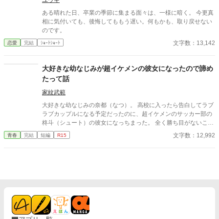
ユウキ
ーメルンにも同一作品を投稿しています。 ※内部進行完結済みで
す。毎日連載です。
ある晴れた日、卒業の季節に集まる面々は、一様に暗く。 今更真
相に気付いても、後悔してももう遅い。何もかも、取り戻せない
のです。
文字数：13,142
恋愛
完結
ｼｮｰﾄｼｮｰﾄ
大好きな幼なじみが超イケメンの彼女になったので諦め
たって話
家紋武範
大好きな幼なじみの奈都（なつ）。 高校に入ったら告白してラブ
ラブカップルになる予定だったのに、超イケメンのサッカー部の
柊斗（シュート）の彼女になっちまった。 全く勝ち目がないこの
恋。 潔く諦めることにした。
文字数：12,992
青春
完結
短編
R15