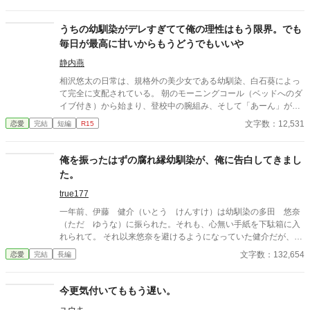
た。 それからは家は近所だったが、それからは一度も話をするこ
ともなく、高校を卒業して、俺たちは同じ大学に行くことになっ
た。 そんなある日、とある噂を聞いた。 どうやら、あいつがレン
うちの幼馴染がデレすぎてて俺の理性はもう限界。でも
タル彼女なるものを始めたとか…。 気持ち悪いと思いながらも俺
毎日が最高に甘いからもうどうでもいいや
は予約を入れるのであった。 そうして、デート当日。 待ち合わせ
場所に着くと、後ろから彼女がやってきた。 「あ、ごめんね！待
静内燕
たせちゃっ…た…よ…ね」と、どんどんと顔が青ざめる。 「…待
相沢悠太の日常は、規格外の美少女である幼馴染、白石葵によっ
ってないよ。マイハニー」 「なっ…！？なんであんたが…！ばっ
て完全に支配されている。 朝のモーニングコール（ベッドへのダ
かじゃないの！？」 「あんた…？何を言っているんだい？彼女が
イブ付き）から始まり、登校中の腕組み、そして「あーん」が義
彼氏にあんたとか言わないよね？」 「頭おかしいんじゃない
務付けられた手作り弁当。誰もが羨むラブラブっぷりだが、悠太
文字数：12,531
恋愛
完結
短編
R15
の…」 そうして、ドン引きする幼馴染と俺は初デートをするのだ
はこれを「家族愛」だと頑なに誤解（無視）している。 「ゆーた
った。
は私の運命の相手なんだもん！」と、葵のデレデレは今日も過剰
の一途。周囲の冷やかしや、葵を狙う男子生徒のプレッシャーが
俺を振ったはずの腐れ縁幼馴染が、俺に告白してきまし
高まる中、悠太の**「幼馴染フィルター」**はついに限界を迎え
た。
る。 この溺愛っぷり、いつまで「家族」で通せるのか？ 甘すぎる
日常が、悠太の鈍感な理性を溶かし尽くす――最初からクライマ
true177
ックスの、超高濃度イチャイチャ・ラブコメ、開幕！
一年前、伊藤 健介（いとう けんすけ）は幼馴染の多田 悠奈
（ただ ゆうな）に振られた。それも、心無い手紙を下駄箱に入
れられて。 それ以来悠奈を避けるようになっていた健介だが、二
年生に進級した春になって悠奈がいきなり告白を仕掛けてきた。
文字数：132,654
恋愛
完結
長編
これはハニートラップか、一年前の出来事を忘れてしまっている
のか……。ともかく、健介は断った。 日常が一変したのは、それ
からである。やたらと悠奈が絡んでくるようになったのだ。 彼女
今更気付いてももう遅い。
の狙いは、いったい何なのだろうか……。 ※小説家になろう、ハ