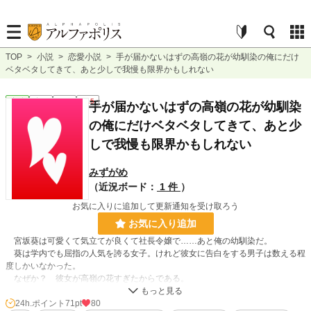
TOP
>
小説
>
恋愛小説
>
手が届かないはずの高嶺の花が幼馴染の俺にだけ
ベタベタしてきて、あと少しで我慢も限界かもしれない
恋愛
完結
短編
R15
手が届かないはずの高嶺の花が幼馴染
の俺にだけベタベタしてきて、あと少
しで我慢も限界かもしれない
みずがめ
（近況ボード：
1 件
）
お気に入りに追加して更新通知を受け取ろう
お気に入り追加
宮坂葵は可愛くて気立てが良くて社長令嬢で……あと俺の幼馴染だ。
葵は学内でも屈指の人気を誇る女子。けれど彼女に告白をする男子は数える程
度しかいなかった。
なぜか？ 彼女が高嶺の花すぎたからである。
その美貌と肩書に誰もが気後れしてしまう。葵に告白する数少ない勇者も、こ
とごとく散っていった。
24h.ポイント
71pt
80