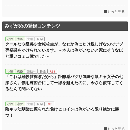
月間ポイント
1,536 pt (18,661 位)
もっと見る
年間ポイント
22,455 pt (18,583 位)
みずがめの登録コンテンツ
累計ポイント
49,937 pt (44,658 位)
小説
青春
完結
長編
クールなＳ級美少女転校生が、なぜか俺にだけ親しげなのでデブ
専疑惑をかけられています。～本人は俺がいないと死にそうなほ
ど重いコミュ障でした～
小説
恋愛
連載中
長編
R18
「これは経験値稼ぎだから」距離感バグり気味な陰キャ女子の七
瀬さん。僕を練習台にして一線を越えたのに、今さら依存してく
るなんて聞いてない
小説
恋愛
完結
長編
R15
陰キャ幼馴染に振られた負けヒロインは俺がいる限り絶対に勝
つ！
もっと見る