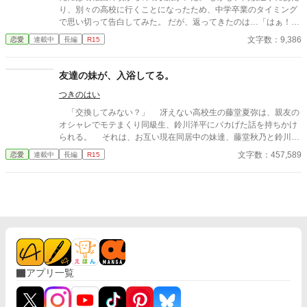
り、別々の高校に行くことになったため、中学卒業のタイミング
で思い切って告白してみた。 だが、返ってきたのは…「はぁ！？
誰があんたみたいなのと付き合うのよ！」という酷い言葉だっ
文字数：9,386
恋愛
連載中
長編
R15
た。 それからは家は近所だったが、それからは一度も話をするこ
ともなく、高校を卒業して、俺たちは同じ大学に行くことになっ
た。 そんなある日、とある噂を聞いた。 どうやら、あいつがレン
友達の妹が、入浴してる。
タル彼女なるものを始めたとか…。 気持ち悪いと思いながらも俺
つきのはい
は予約を入れるのであった。 そうして、デート当日。 待ち合わせ
場所に着くと、後ろから彼女がやってきた。 「あ、ごめんね！待
「交換してみない？」 冴えない高校生の藤堂夏弥は、親友の
たせちゃっ…た…よ…ね」と、どんどんと顔が青ざめる。 「…待
オシャレでモテまくり同級生、鈴川洋平にバカげた話を持ちかけ
ってないよ。マイハニー」 「なっ…！？なんであんたが…！ばっ
られる。 それは、お互い現在同居中の妹達、藤堂秋乃と鈴川美
かじゃないの！？」 「あんた…？何を言っているんだい？彼女が
咲を交換して生活しようというものだった。 鈴川美咲は、美男
文字数：457,589
恋愛
連載中
長編
R15
彼氏にあんたとか言わないよね？」 「頭おかしいんじゃない
子の洋平に勝るとも劣らない美少女なのだけれど、男子に嫌悪感
の…」 そうして、ドン引きする幼馴染と俺は初デートをするのだ
を示し、夏弥とも形式的な会話しかしなかった。 冴えない男子
った。
と冷めがちな女子の距離感が、二人暮らしのなかで徐々に変わっ
ていく。 そんなラブコメディです。
アプリ一覧