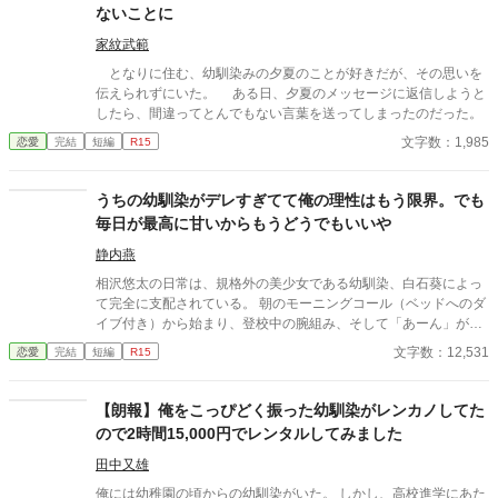
ないことに
家紋武範
となりに住む、幼馴染みの夕夏のことが好きだが、その思いを
伝えられずにいた。 ある日、夕夏のメッセージに返信しようと
したら、間違ってとんでもない言葉を送ってしまったのだった。
文字数：1,985
恋愛
完結
短編
R15
うちの幼馴染がデレすぎてて俺の理性はもう限界。でも
毎日が最高に甘いからもうどうでもいいや
静内燕
相沢悠太の日常は、規格外の美少女である幼馴染、白石葵によっ
て完全に支配されている。 朝のモーニングコール（ベッドへのダ
イブ付き）から始まり、登校中の腕組み、そして「あーん」が義
務付けられた手作り弁当。誰もが羨むラブラブっぷりだが、悠太
文字数：12,531
恋愛
完結
短編
R15
はこれを「家族愛」だと頑なに誤解（無視）している。 「ゆーた
は私の運命の相手なんだもん！」と、葵のデレデレは今日も過剰
の一途。周囲の冷やかしや、葵を狙う男子生徒のプレッシャーが
【朗報】俺をこっぴどく振った幼馴染がレンカノしてた
高まる中、悠太の**「幼馴染フィルター」**はついに限界を迎え
ので2時間15,000円でレンタルしてみました
る。 この溺愛っぷり、いつまで「家族」で通せるのか？ 甘すぎる
日常が、悠太の鈍感な理性を溶かし尽くす――最初からクライマ
田中又雄
ックスの、超高濃度イチャイチャ・ラブコメ、開幕！
俺には幼稚園の頃からの幼馴染がいた。 しかし、高校進学にあた