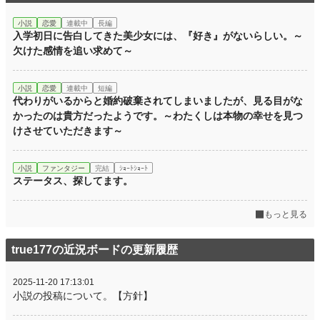
小説
恋愛
連載中
長編
入学初日に告白してきた美少女には、『好き』がないらしい。～
欠けた感情を追い求めて～
小説
恋愛
連載中
短編
代わりがいるからと婚約破棄されてしまいましたが、見る目がな
かったのは貴方だったようです。～わたくしは本物の幸せを見つ
けさせていただきます～
小説
ファンタジー
完結
ｼｮｰﾄｼｮｰﾄ
ステータス、探してます。
もっと見る
true177の近況ボードの更新履歴
2025-11-20 17:13:01
小説の投稿について。【方針】