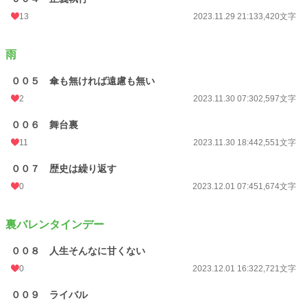
週間ポイント
536 pt (13,921 位)
13
2023.11.29 21:13
3,420文字
月間ポイント
2,287 pt (14,623 位)
雨
年間ポイント
35,094 pt (13,566 位)
００５ 傘も無ければ遠慮も無い
累計ポイント
78,945 pt (34,789 位)
2
2023.11.30 07:30
2,597文字
００６ 舞台裏
11
2023.11.30 18:44
2,551文字
００７ 歴史は繰り返す
0
2023.12.01 07:45
1,674文字
裏バレンタインデー
００８ 人生そんなに甘くない
0
2023.12.01 16:32
2,721文字
００９ ライバル