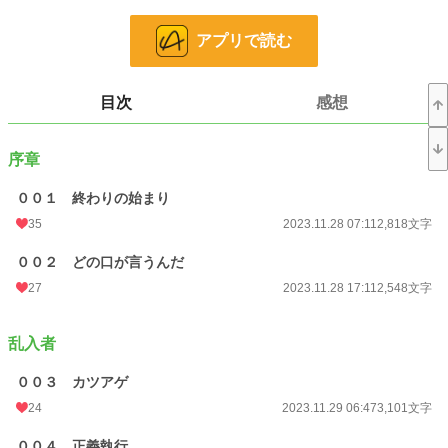
日常が一変したのは、それからである。やたらと悠奈が絡んでくるようになった
アプリで読む
のだ。
彼女の狙いは、いったい何なのだろうか……。
目次
感想
※小説家になろう、ハーメルンにも同一作品を投稿しています。
※内部進行完結済みです。毎日連載です。
序章
小説
12,193 位 / 228,870 件
００１ 終わりの始まり
恋愛
5,518 位 / 66,381 件
35
2023.11.28 07:11
2,818文字
お気に入り
146
００２ どの口が言うんだ
27
2023.11.28 17:11
2,548文字
24h.ポイント
85 pt
文字数
132,654
乱入者
更新日時
2023.12.22 07:57
００３ カツアゲ
初回公開日時
2023.11.28 07:11
24
2023.11.29 06:47
3,101文字
初回完結日時
2023.12.22 07:58
００４ 正義執行