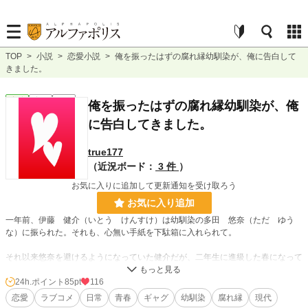
TOP
>
小説
>
恋愛小説
>
俺を振ったはずの腐れ縁幼馴染が、俺に告白して
きました。
恋愛
完結
長編
俺を振ったはずの腐れ縁幼馴染が、俺
に告白してきました。
true177
（近況ボード：
3 件
）
お気に入りに追加して更新通知を受け取ろう
お気に入り追加
一年前、伊藤 健介（いとう けんすけ）は幼馴染の多田 悠奈（ただ ゆう
な）に振られた。それも、心無い手紙を下駄箱に入れられて。
それ以来悠奈を避けるようになっていた健介だが、二年生に進級した春になって
悠奈がいきなり告白を仕掛けてきた。
24h.ポイント
85pt
116
これはハニートラップか、一年前の出来事を忘れてしまっているのか……。とも
恋愛
ラブコメ
日常
青春
ギャグ
幼馴染
腐れ縁
現代
かく、健介は断った。