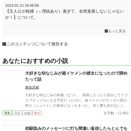
2023-01-21 16:48:58
【主人公が鈍感（←理由あり）過ぎて、全然進展しないじゃない
か！】について。
もっと見る
このコンテンツについて報告する
あなたにおすすめの小説
大好きな幼なじみが超イケメンの彼女になったので諦め
たって話
家紋武範
大好きな幼なじみの奈都（なつ）。 高校に入ったら告白してラブ
ラブカップルになる予定だったのに、超イケメンのサッカー部の
柊斗（シュート）の彼女になっちまった。 全く勝ち目がないこの
恋。 潔く諦めることにした。
文字数：12,992
青春
完結
短編
R15
幼馴染みのメッセージに打ち間違い返信したらとんでも