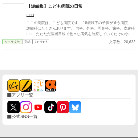
と冷めがちな女子の距離感が、二人暮らしのなかで徐々に変わっ
【短編集】こども病院の日常
ていく。 そんなラブコメディです。
moa
ここの病院は、こども病院です。 18歳以下の子供が通う病院、
診療科はたくさんあります。 内科、外科、耳鼻科、歯科、皮膚科
etc… ただただ医者目線で色々な病気を治療していくだけの小説
です。 恋愛要素などは一切ありません。 密着病院24時！的な感
文字数：20,633
キャラ文芸
完結
ｼｮｰﾄｼｮｰﾄ
じです。 人物像などは表記していない為、読者様のご想像にお任
せします。 ※泣く表現、痛い表現など嫌いな方は読むのをお控え
ください。 歯科以外の医療知識はそこまで詳しくないのですみま
せんがご了承ください。
アプリ一覧
公式SNS一覧