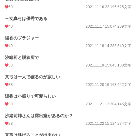
月間ポイント
4,438 pt (9,245 位)
50
2021.11.16 22:19
5,625文字
年間ポイント
73,442 pt (7,718 位)
三女真弓は優秀である
累計ポイント
215,736 pt (19,014 位)
40
2021.11.17 15:07
4,269文字
陽香のブラジャー
40
2021.11.18 14:28
3,549文字
沙緒莉と脱衣所で
38
2021.11.19 15:04
5,188文字
真弓は一人で寝るのが寂しい
38
2021.11.20 16:16
3,642文字
陽香は小振りで可愛らしい
38
2021.11.21 12:30
4,145文字
沙緒莉姉さんは露出癖があるのか？
28
2021.11.22 15:12
4,274文字
真弓は逃げることが出来ない