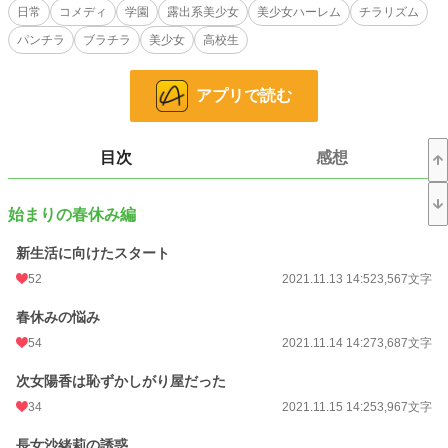
田真弓は中学一年生。
日常
コメディ
学園
露出系美少女
美少女ハーレム
チラリズム
新生活に向けたスタートは始まったばかりなのだ。
パンチラ
ブラチラ
美少女
高校生
この作品は「小説家になろう」「カクヨム」「ノベルアッププラス」にも投稿し
アプリで読む
ています。
小説
4,322 位 / 228,788 件
目次
感想
キャラ文芸
36 位 / 5,635 件
お気に入り
182
始まりの春休み編
24h.ポイント
319 pt
新生活に向けたスタート
52
2021.11.13 14:52
3,567文字
文字数
373,432
更新日時
2022.02.18 00:00
春休みの悩み
54
2021.11.14 14:27
3,687文字
初回公開日時
2021.11.13 14:52
次女陽香は恥ずかしがり屋だった
初回完結日時
2022.02.17 03:22
34
2021.11.15 14:25
3,967文字
週間ポイント
1,041 pt (8,704 位)
長女沙緒莉の誘惑