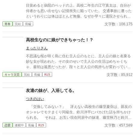
目覚めると病院のベッドの上。高校二年生の江守真太は、自分が
何者かも思い出せない記憶喪失に陥っていた。 交通事故に遭った
というわりには体はほとんど無傷。なぜか早々に退院させられ、
見知らぬ自分のアパートへと帰還することに。 ​そして部屋の中で
文字数：106,175
青春
完結
長編
途方に暮れる真太の前に突然現れたのは、制服を着た見知らぬ美
少女・稲荷茉子だった。 彼女は真太の顔を見るなり、こう宣言す
る。 ​「わ、私は。真太の、か、彼女……だよっ？」 彼女だという
高校生なのに娘ができちゃった！？
のに、​交通事故の詳細は誤魔化すし、なんなら部屋にすら入った
まったりさん
ことがない様子……。 その嘘はあまりにも不自然で、ポンコツす
ぎで。この子は絶対に、記憶を失った”本当の理由”を隠そうとし
不思議な桜が咲く島に住む主人公のもとに、主人公の娘と名乗る
ている。 真実を探るため、真太はあえてこの得体の知れない「自
妙な女が現われた。その女のせいで主人公の生活はめちゃくち
称彼女」の嘘に乗っかることを決意する。 こうしてポンコツ可愛
ゃ、最初は最悪だったが、段々と主人公の気持ちが変わっていっ
い「自称彼女」との、記憶を探る少し奇妙でちょっぴり甘い高校
て…！？ そうして、紅葉が桜に変わる頃、物語の幕は閉じる。
文字数：85,912
キャラ文芸
完結
長編
R15
生活が始まった──。
友達の妹が、入浴してる。
つきのはい
「交換してみない？」 冴えない高校生の藤堂夏弥は、親友の
オシャレでモテまくり同級生、鈴川洋平にバカげた話を持ちかけ
られる。 それは、お互い現在同居中の妹達、藤堂秋乃と鈴川美
咲を交換して生活しようというものだった。 鈴川美咲は、美男
文字数：457,589
恋愛
連載中
長編
R15
子の洋平に勝るとも劣らない美少女なのだけれど、男子に嫌悪感
を示し、夏弥とも形式的な会話しかしなかった。 冴えない男子