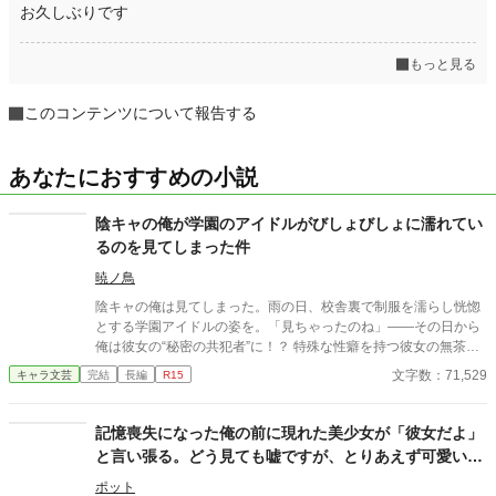
お久しぶりです
もっと見る
このコンテンツについて報告する
あなたにおすすめの小説
陰キャの俺が学園のアイドルがびしょびしょに濡れてい
るのを見てしまった件
暁ノ鳥
陰キャの俺は見てしまった。雨の日、校舎裏で制服を濡らし恍惚
とする学園アイドルの姿を。「見ちゃったのね」――その日から
俺は彼女の“秘密の共犯者”に！？ 特殊な性癖を持つ彼女の無茶な
「実験」に振り回され、身も心も支配される日々の始まり。二人
文字数：71,529
キャラ文芸
完結
長編
R15
の禁断の関係の行方は？。二人の禁断の関係が今、始まる！
記憶喪失になった俺の前に現れた美少女が「彼女だよ」
と言い張る。どう見ても嘘ですが、とりあえず可愛いか
ら騙された方がいいでしょうか？
ポット