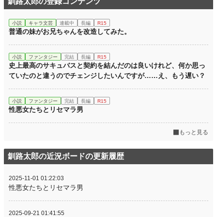
釧路太郎の登録コンテンツ
小説
キャラ文芸
連載中
長編
R15
普通の妹がお兄ちゃんを改造してみた。
小説
ファンタジー
完結
長編
R15
史上最高のサキュバスと契約を結んだのは良いけれど、何か思っ
ていたのと違うのでチェンジしたいんですが……え、もう遅い？
小説
ファンタジー
完結
長編
R15
性悪女たちとリセマラ男
もっと見る
釧路太郎の近況ボードの更新履歴
2025-11-01 01:22:03
性悪女たちとリセマラ男
2025-09-21 01:41:55