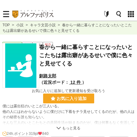
TOP
>
小説
>
キャラ文芸小説
>
春から一緒に暮らすことになったいとこた
ちは露出癖があるせいで僕に色々と見せてくる
キャラ文芸
完結
長編
R15
春から一緒に暮らすことになったいと
こたちは露出癖があるせいで僕に色々
と見せてくる
釧路太郎
（近況ボード：
12 件
）
お気に入りに追加して更新通知を受け取ろう
お気に入り追加
僕には露出狂のいとこが三人いる。
他の人にはわからないように僕だけに下着をチラ見せしてくるのだが、他の人は
その秘密を誰も知らない。
そんな三人のいとこたちとの共同生活が始まるのだが、僕は何事もなく生活して
いくことが出来るのか。
三姉妹の長女前田沙緒莉は大学一年生。次女の前田陽香は高校一年生。三女の前
24h.ポイント
319pt
840