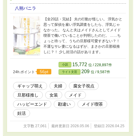
八朔バニラ
【全20話・完結】 夫の行動が怪しい。 浮気かと
思って探偵を雇い浮気調査をしたら、浮気じゃ
なかった。 なんと夫はメイドさんとしてメイド
喫茶で働いていることが判明したのだ。 ……ち
ょっと待って、うちの旦那様可愛すぎない？！
不運なサレ妻になるはずが、まさかの旦那様推
しに？！ 少し妊活の話があります。
15,772
小説
位 / 228,897件
209
56pt
24h.ポイント
位 / 9,587件
ライト文芸
ギャップ萌え
夫婦
腐女子視点
旦那様推し
女装
メイド
ハッピーエンド
勘違い
メイド喫茶
妊活
文字数 27,061
最終更新日 2026.05.06
登録日 2026.04.25