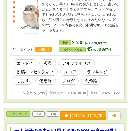
めてから、早くも3年目に突入しました。 書いて
いると色々疑問もあるんですが、ネットを漁っ
てもそれらしき情報は見当たらない…… それな
ら、私が勝手に考察しちゃおうみたいなブログ
です(・∀・) ※内容の真偽は不明です。BLの話も
少しあります。
2,538
小説
位 / 228,897件
45
590pt
24h.ポイント
位 / 8,867件
ｴｯｾｲ・ﾉﾝﾌｨｸｼｮﾝ
エッセイ
考察
アルファポリス
投稿インセンティブ
スコア
ランキング
しおり
備忘録
ブログ
創作論
文字数 57,295
最終更新日 2026.08.08
登録日 2025.10.22
ファンタジー
完結
長編
お気に入りに追加
45
一人息子の勇者が可愛すぎるのだが 〜魔王が愛し