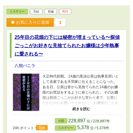
ミステリー
完結
長編
R15
お気に入りに追加
3
25年目の花畑の下には秘密が埋まっている〜探偵
ごっこがお好きな見捨てられたお嬢様は少年執事
に愛される〜
八朔バニラ
大正時代初期。 14歳の黒須公英は執事見習いと
して名家である天羽家に仕えることになった。
ある日、公英は皆から見捨てられた14歳のお嬢
様のお世話をするように命じられた。 そのお嬢
様は探偵ごっこがお好きな変わり者で、公英に
なかなか心を開いてくれない。 お嬢様のことを
最初は変わり者だと敬遠していた公英だが、お
嬢様と過ごす内にお嬢様のことを大切に思うよ
うになった。 お嬢様も公英に心を開き始めた
228,897
小説
位 / 228,897件
が、お嬢様には誰にも言えない秘密があって…
5,378
0pt
24h.ポイント
位 / 5,378件
ミステリー
14歳無自覚見習い執事×14歳探偵お嬢様