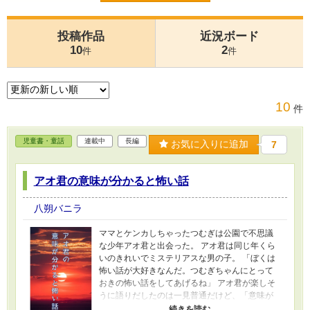
投稿作品
近況ボード
10
2
件
件
10
件
児童書・童話
連載中
長編
お気に入りに追加
7
アオ君の意味が分かると怖い話
八朔バニラ
ママとケンカしちゃったつむぎは公園で不思議
な少年アオ君と出会った。 アオ君は同じ年くら
いのきれいでミステリアスな男の子。 「ぼくは
怖い話が大好きなんだ。つむぎちゃんにとって
おきの怖い話をしてあげるね」 アオ君が楽しそ
うに語りだしたのは一見普通だけど、「意味が
分かると怖い話」だった。 小学校高学年のお子