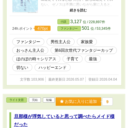
ない。 ゼノスは不満に思いながら家に入ると、
妻の身体は冷たくなっていた。 15歳の長男ルミ
ナスはゼノスの代わりに一家の柱として妹を守
り抜き、父に深い拒絶のこもった瞳を向けてい
3,127
小説
位 / 228,897件
た。 そして、8歳の長女ミリアは父の顔も忘れて
501
470pt
24h.ポイント
位 / 53,345件
ファンタジー
いた。 ゼノスは決意する。英雄の肩書きを捨
て、一人の不器用な父親としてバラバラになっ
た家族の心を繋ぎ合わせることを。 これは世界
ファンタジー
男性主人公
家族愛
最強の治癒師が家族を修復する物語である。
おっさん主人公
第6回次世代ファンタジーカップ
ほのぼの時々シリアス
子育て
最強
切ない
ハッピーエンド
文字数 103,906
最終更新日 2026.05.07
登録日 2026.04.04
ライト文芸
完結
短編
お気に入りに追加
9
旦那様が浮気していると思って調べたらメイド様
だった