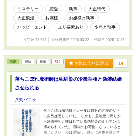
ミステリー
恋愛
執事
大正時代
大正浪漫
お嬢様
お嬢様と執事
ハッピーエンド
ユリ要素あり
少年と執事
文字数 73,671
最終更新日 2026.03.22
登録日 2025.10.17
恋愛
完結
短編
R15
お気に入りに追加
14
落ちこぼれ魔術師は幼馴染の冷徹宰相と偽装結婚
させられる
八朔バニラ
落ちこぼれ魔術師クレールは自分の才能のなさ
に自己嫌悪していた。 しかも、意地悪で周りか
ら冷徹宰相と呼ばれている幼馴染のルシアンに
虐められていた。 職場のお荷物になっていると
感じたクレールは退職し、静かに余生を過ごそ