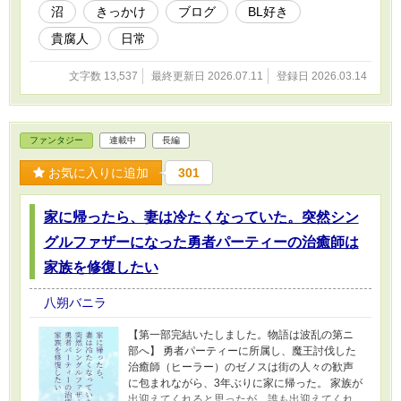
沼
きっかけ
ブログ
BL好き
貴腐人
日常
文字数 13,537
最終更新日 2026.07.11
登録日 2026.03.14
ファンタジー
連載中
長編
お気に入りに追加
301
家に帰ったら、妻は冷たくなっていた。突然シン
グルファザーになった勇者パーティーの治癒師は
家族を修復したい
八朔バニラ
【第一部完結いたしました。物語は波乱の第ニ
部へ】 勇者パーティーに所属し、魔王討伐した
治癒師（ヒーラー）のゼノスは街の人々の歓声
に包まれながら、3年ぶりに家に帰った。 家族が
出迎えてくれると思ったが、誰も出迎えてくれ