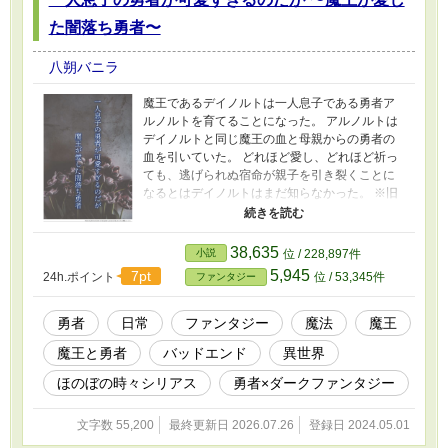
た闇落ち勇者〜
八朔バニラ
魔王であるデイノルトは一人息子である勇者ア
ルノルトを育てることになった。 アルノルトは
デイノルトと同じ魔王の血と母親からの勇者の
血を引いていた。 どれほど愛し、どれほど祈っ
ても、逃げられぬ宿命が親子を引き裂くことに
なるとはデイノルトはまだ知らなかった。 ※旧
題：『一人息子の勇者が可愛すぎるのだが』か
ら改題しました。
38,635
小説
位 / 228,897件
5,945
7pt
24h.ポイント
位 / 53,345件
ファンタジー
勇者
日常
ファンタジー
魔法
魔王
魔王と勇者
バッドエンド
異世界
ほのぼの時々シリアス
勇者×ダークファンタジー
文字数 55,200
最終更新日 2026.07.26
登録日 2024.05.01