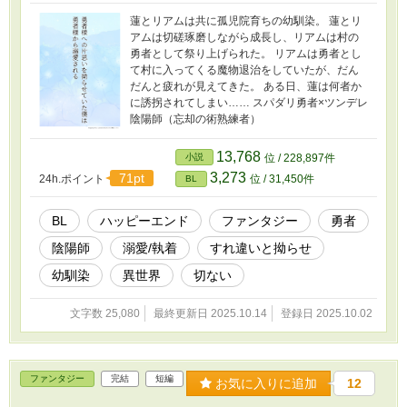
蓮とリアムは共に孤児院育ちの幼馴染。 蓮とリ
アムは切磋琢磨しながら成長し、リアムは村の
勇者として祭り上げられた。 リアムは勇者とし
て村に入ってくる魔物退治をしていたが、だん
だんと疲れが見えてきた。 ある日、蓮は何者か
に誘拐されてしまい…… スパダリ勇者×ツンデレ
陰陽師（忘却の術熟練者）
13,768
小説
位 / 228,897件
3,273
71pt
24h.ポイント
位 / 31,450件
BL
BL
ハッピーエンド
ファンタジー
勇者
陰陽師
溺愛/執着
すれ違いと拗らせ
幼馴染
異世界
切ない
文字数 25,080
最終更新日 2025.10.14
登録日 2025.10.02
ファンタジー
完結
短編
お気に入りに追加
12