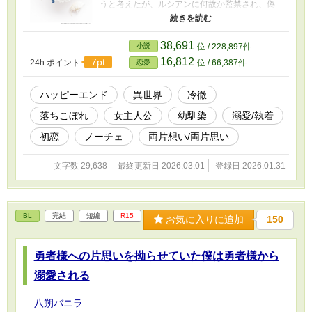
うと考えたが、ルシアンに何故か監禁され、偽
装結婚を持ちかけられてしまう。 魔力なし幼馴
染天才宰相×鈍感落ちこぼれ魔術師
38,691
小説
位 / 228,897件
16,812
7pt
24h.ポイント
位 / 66,387件
恋愛
ハッピーエンド
異世界
冷徹
落ちこぼれ
女主人公
幼馴染
溺愛/執着
初恋
ノーチェ
両片想い/両片思い
文字数 29,638
最終更新日 2026.03.01
登録日 2026.01.31
BL
完結
短編
R15
お気に入りに追加
150
勇者様への片思いを拗らせていた僕は勇者様から
溺愛される
八朔バニラ