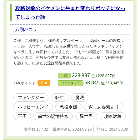
攻略対象のイケメンに生まれ変わりボッチになっ
てしまった話
八朔バニラ
皆様、ご機嫌よう。 僕の名はアルベール。 恋愛ゲームの攻略キ
ャラの一人です。 転生したら前世で推しだったキラキライケメン
キャラに生まれ変わっていました。 でも一つ問題が… 前世は友達
がいたのに、何故か今世では友達が作れない…… 様々な困難を乗
り越えて、出来た友達は悪役令嬢でした……
228,897
小説
位 / 228,897件
53,345
0pt
24h.ポイント
位 / 53,345件
ファンタジー
ファンタジー
転生
魔法
ハッピーエンド
悪役令嬢
ざまあ要素あり
王子
前世の記憶持ち
異世界
攻略対象
文字数 18,402
最終更新日 2024.09.26
登録日 2024.08.30