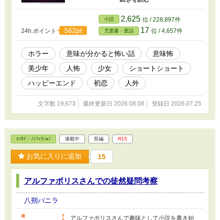
様が直面するSNSの罠、不審者、事故の危険を
ホラー形式で楽しく自然に学べます。
2,625
小説
位 / 228,897件
17
562pt
24h.ポイント
位 / 4,657件
児童書・童話
ホラー
意味が分かると怖い話
意味怖
美少年
人怖
少女
ショートショート
ハッピーエンド
初恋
人外
文字数 19,673
最終更新日 2026.08.08
登録日 2026.07.25
ｴｯｾｲ・ﾉﾝﾌｨｸｼｮﾝ
連載中
長編
R15
お気に入りに追加
15
アルファポリスさんでの徒然疑問考察
八朔バニラ
アルファポリスさんで趣味として小説を書き始