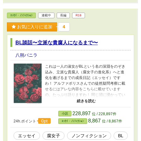
ｴｯｾｲ・ﾉﾝﾌｨｸｼｮﾝ
連載中
長編
R18
お気に入りに追加
4
BL談話〜立派な貴腐人になるまで〜
八朔バニラ
これは一人の淑女がBLという名の深淵をのぞき
込み、立派な貴腐人（腐女子の進化系）へと進
化を遂げるまでの成長日記（エッセイ）です
わ！ アルファポリスさんでの徒然疑問考察に載
せるにはアレな内容をこちらに載せています
の。たっぷり語りますわ！ 同じ沼に浸かってい
る同志の皆様はもちろん、「ちょっとこの世界
を覗いてみたい……」という勇気ある貴方様も
どうぞお茶会（エッセイ）へお立ち寄りくださ
228,897
小説
位 / 228,897件
いませ！ 一度ハマればなかなか抜け出せない魅
8,867
0pt
24h.ポイント
位 / 8,867件
ｴｯｾｲ・ﾉﾝﾌｨｸｼｮﾝ
惑の「腐」の世界。きっと夢中になってしまう
でしょう。 ※超個人的解釈が多いので、ご注意
くださいませ。
エッセイ
腐女子
ノンフィクション
BL