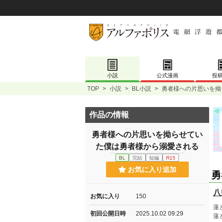
小説
公式漫画
投
TOP
>
小説
>
BL小説
>
勇者様への片思いを拗
作品の情報
勇者様への片思いを拗らせてい
た僕は勇者様から溺愛される
BL
完結
短編
R15
お気に入り追加
勇
八
お気に入り
150
蓮
初回公開日時
2025.10.02 09:29
蓮