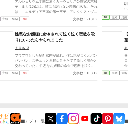
アルシェリウム学園に通うカーヴェリス公爵家の末息
馴染
めは過去に女性と関係を持っていますが、詳細な描写
子・ルカ(16)には、誰にも譲れない趣味がある。 それ
い
はありません。 ・多少の流血表現があるため、「残
は――エルディア王国の第一王子、アレクシス・ヴァ
てない。 た
酷な描写あり」タグを保険としてつけています。
ルクレスト殿下(19)を“推す”こと。 学園生活は、殿下
BL
完結
短編
想
文字数：21,702
完結
短編
R18
の凛々しい姿を眺め、心の中で歓声を上げる、至福の
白
時間のはずだった。 しかし、その平穏は幼馴染のレ
5年
オン・モントクロワ(19)によって崩される。 「ルカ、
性悪なお嬢様に命令されて泣く泣く恋敵を殺
てるわけ
殿下はやめておけ」 勘違いしたレオンの妨害は日に
ね
りにいったらヤられました
日にエスカレート。 しかも殿下まで何やら距離を詰
めてきて――。 推し活と恋愛の狭間で揺れる、王国
まりも13
キ
学園ラブコメディ。 ※誤字脱字など、修正中です。 1
フワフワとした酩酊状態が薄れ、僕は気がつくとパン
異
1/2～ゆっくり更新です。
パンパン、ズチュッと卑猥な音をたてて激しく誰かと
ロに
交わっていた。 性悪なお嬢様の命令で恋敵を泣く泣
金
く殺りに行ったら逆にヤラれちゃった、ちょっとアホ
の
文字数：10,712
完結
短編
R15
BL
完結
短編
な子の話です。 （ムーンライトノベルにも掲載して
子
います）
過
彼
れ
は
い
恋
アプリ一覧