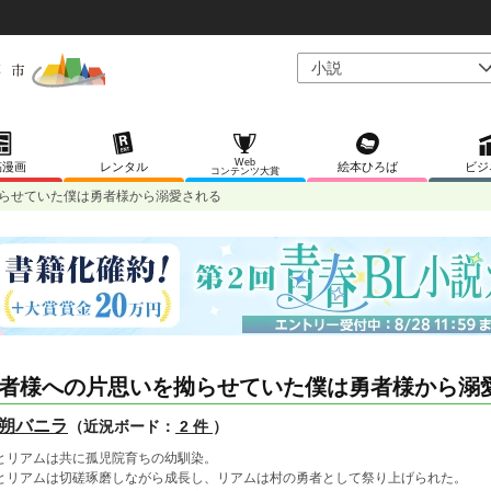
Web
稿漫画
レンタル
絵本ひろば
ビジ
コンテンツ大賞
らせていた僕は勇者様から溺愛される
者様への片思いを拗らせていた僕は勇者様から溺
朔バニラ
（近況ボード：
2 件
）
とリアムは共に孤児院育ちの幼馴染。
とリアムは切磋琢磨しながら成長し、リアムは村の勇者として祭り上げられた。