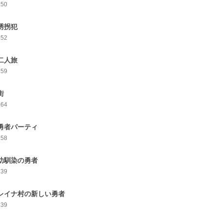
150
.誘拐犯
152
.二人旅
159
街
164
.勇者パーティ
158
.幼馴染の勇者
139
.レイナ村の新しい勇者
139