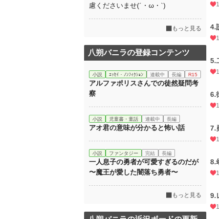
慮くださいませ(´・ω・`)
4
もっと見る
八朔バニラの登録コンテンツ
5
小説
ｴｯｾｲ・ﾉﾝﾌｨｸｼｮﾝ
連載中
長編
R15
アルファポリスさんでの徒然疑問考
察
6.
小説
児童書・童話
連載中
長編
アオ君の意味が分かると怖い話
7
小説
ファンタジー
完結
長編
一人息子の勇者が可愛すぎるのだが
8
〜魔王が愛した闇落ち勇者〜
もっと見る
9