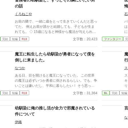
冒険者の幼馴染と、ずっとその隣にいたい男
の話
くろねこや
石
お前の隣で、一緒に歳をとって生きていくんだと思っ
パ
てた。 例えお前が誰かと結婚しても、子どもが生ま
は
れても。 ◇ 15歳になると神様から魔法が与えられる
に
世界で、たった一人魔法が使えないイスト。 火魔法
ト
文字数：20,423
完結
短編
R18
ファンタジー
完
と氷魔法を授かった幼馴染は冒険者になった。 オレ
が
にあるのは畑や動物たちをちょこっと元気にする力だ
に
け…。 ところが、そこへ謎の老婆が現れて…。 え？
度
魔王に転生したら幼馴染が勇者になって僕を
オレも冒険者になれるの？ “古代種様”って何？！ ※
話
倒しに来ました。
『横書き』方向に設定してお読みください。 ※『設
変
定 こぼれ話』は情報を追加・修正することがありま
なつか
ス
す。
ある日、目を開けると魔王になっていた。 この世界
ス
の魔王は必ずいつか勇者に倒されるらしい。でも、争
キ
いごとは嫌いだし、平和に暮らしたい！ そう思って
り
魔界作りをがんばっていたのに、突然やってきた勇者
を
文字数：31,364
完結
短編
R18
BL
完結
短編
にあっさりと敗北。 死ぬ直前に過去を思い出して、
ム
勇者が大好きだった幼馴染だったことに気が付いたけ
た
ど、もうどうしようもない。 次、生まれ変わるとし
覚
幼馴染に俺の推し活が全力で邪魔されている
たらもう魔王は嫌だな、と思いながら再び目を覚ます
直
件について
と、なぜかベッドにつながれていた――。 6話完結の
ん
な
短編です。前半は受けの魔王視点。後半は攻めの勇者
伊織
｢ず
視点。 性描写は最終話のみに入ります。 ※注意 ・攻