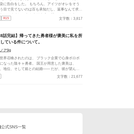
に告白をした。 もちろん、アイツがオレをそう
う目で見てないのは百も承知だし、返事なんて求め
だ、これからはもう一緒にいないから…
文字数：3,817
R15
いを伝えるぐらい、許してくれ。 そう思って告
したのが高校三年生の最後の登校日。……あれから
経ったんだけど… なんでアイツに馬乗りにされ
【8話完結】帰ってきた勇者様が褒美に私を所
！？ ーーーーー 美形×平凡っていいですよ
、、、、
望している件について。
ノア9g
世界召喚されたのは、 ブラック企業で心身ボロボ
なった陰キャ勇者。 国王が用意した褒美は、
、地位、そして姫との結婚―― だが、彼が望んだ
は「何の能力もない第三王子」だった。 顔だけ王
文字数：21,677
と蔑まれ、周囲から期待されなかったリュシアン。
労で倒れた勇者に、ただ優しく手を伸ばしただけの
は、 気づかぬうちに勇者の心を奪っていた。 「そ
でも俺は、あなたがいいんです」 だけど――勇者
彼を「姫」だと誤解していた。 切なさとすれ違
、 それでも惹かれ合う二人の、 優しくて不器用な
の物語。 全8話。
公式SNS一覧