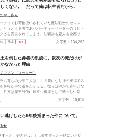
友人（勇者）に恋人も幼馴染も取られたけど
悔しくない。 だって俺は転生者だから。
のやっさん
ーティでお荷物扱いされていた魔法戦士のセレス
、とうとう勇者でありパーティーリーダーのリヒト
クビを宣告されてしまう。幼馴染も恋人も全部リヒ
の物で、居場所がどこにもない状態だった。 だ
文字数：134,292
結
長編
R15
、此の状態は彼にとっては『本当の幸せ』を掴む事
必要だった 何故なら、彼は『転生者』だから… 今
は違う切り口からのアプローチ。 追放の話しの一
魔王を倒した勇者の凱旋に、親友の俺だけが
は、前作とかなり似ていますが2話からは、かなり
行かなかった理由
わります。 こうご期待。
ノウマン（ユッキー）
ラム育ちの少年二人は、１５歳になり神の祝福でス
ルを得た事で道をたがえる。彼らはやがて青年とな
、片方は魔王討伐に旅立つ勇者として華々しい活躍
し、もう片方はただ彼の帰還を待つ相変わらずスラ
文字数：10,615
暮らしの存在となる。 これは何も持たない青年が
だ勇者の帰りを待つ日常を描いた作品です。 無自
両片想いの勇者×親友。 読了後、もう一度だけ読み
言い逃げしたら5年後捕まった件について。
して頂けると何か見える世界が変わるかもしれませ
。
るせ
っと、好きだよ。｣ …長年ずっと一緒にいた幼