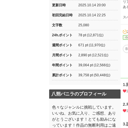
リ
更新日時
2025.10.14 20:00
あ
初回完結日時
2025.10.14 22:25
ス
文字数
25,080
24h.ポイント
78 pt (12,871位)
小
週間ポイント
671 pt (11,970位)
B
月間ポイント
2,890 pt (12,521位)
年間ポイント
39,064 pt (12,566位)
累計ポイント
39,758 pt (50,448位)
1
八朔バニラのプロフィール
2
色々なジャンルに挑戦しています。
いいね、お気に入り、ご感想、あり
がとうございます！とても励みにな
3
っています！作品の無断利用はご遠