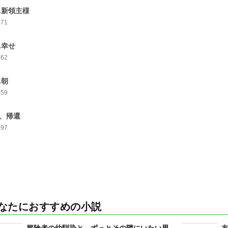
0.新領主様
171
1.幸せ
162
.朝
159
3、帰還
197
なたにおすすめの小説