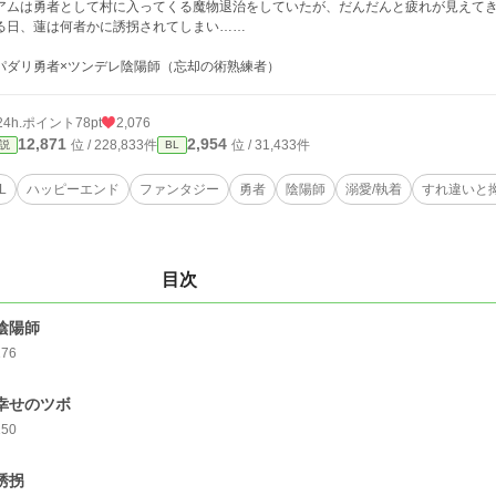
アムは勇者として村に入ってくる魔物退治をしていたが、だんだんと疲れが見えて
る日、蓮は何者かに誘拐されてしまい……
パダリ勇者×ツンデレ陰陽師（忘却の術熟練者）
24h.ポイント
78pt
2,076
12,871
2,954
位 / 228,833件
位 / 31,433件
説
BL
L
ハッピーエンド
ファンタジー
勇者
陰陽師
溺愛/執着
すれ違いと
目次
.陰陽師
176
.幸せのツボ
150
.誘拐