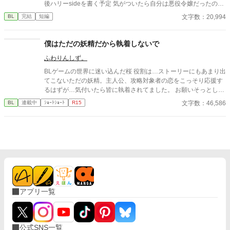
後ハリーsideを書く予定 気がついたら自分は悪役令嬢だったのに
眉目秀麗文武両道で完璧だけど漫画脳な遥翔が、お人好しで気
ヒロインざまぁしちゃいましたのスピンオフです。 サイデューム
文字数：20,994
BL
完結
短編
弱な星の心に少しずつ少しずつ近づこうと頑張るお話です。
の宝石シリーズ番外編なので、今後そのキャラクターが少し関与
してきます。 ハリーsideの最後の賭けの部分が変だったので少し
改稿しました。
僕はただの妖精だから執着しないで
ふわりんしず。
BLゲームの世界に迷い込んだ桜 役割は…ストーリーにもあまり出
てこないただの妖精。主人公、攻略対象者の恋をこっそり応援す
るはずが…気付いたら皆に執着されてました。 お願いそっとして
て下さい。 ♦︎♦︎♦︎♦︎♦︎ 多分短編予定
文字数：46,586
BL
連載中
ｼｮｰﾄｼｮｰﾄ
R15
アプリ一覧
公式SNS一覧