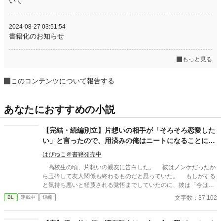
いて
2024-08-27 03:51:54
書籍化のお知らせ
もっと見る
このコンテンツについて報告する
あなたにおすすめの小説
【完結・続編別立】片想いの相手が「そろそろ恋愛した
い」と言ったので、用済みの俺はニートになることにし
ました。
はぴねこ＠書籍発売中
高校生の頃、片想いの親友に告白した。 彼はノンケだったか
ら玉砕して友人関係も終わるものだと思っていた。 もしかする
と気持ち悪いと軽蔑される覚悟までしていたのに、彼は「今は恋
愛をしている時間がないんだ」と自分の夢を語ってくれた。 彼
文字数：37,102
BL
連載中
短編
は会社を興した祖父のことをとても尊敬していて、自分も起業し
たいと熱く語ってくれた。 そして、俺の手を握って「できれば
親友のお前には俺の右腕になってほしい」と言われた。 同性愛