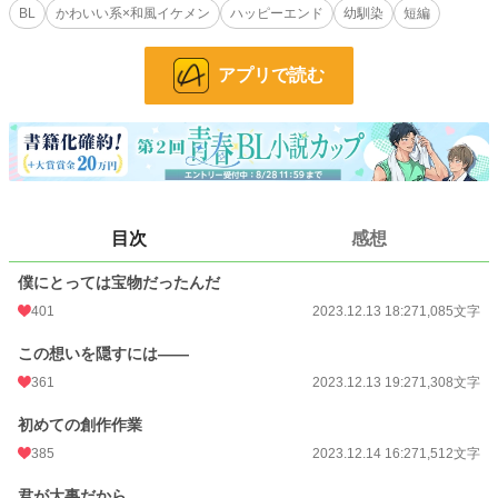
BL
かわいい系×和風イケメン
ハッピーエンド
幼馴染
短編
子供の頃に勢いに任せて『光くん、好きっ！！』と言ってしまったのは黒歴史だ
が、そのすぐ後に白詰草の指輪を持って来て『うん、およめさんになってね』と
来たのは反則だろう。
アプリで読む
ぽやぽやした光のことだから、きっとよく意味が分かってなかったに違いない。
指輪も、僕の左手の中指に収めていたし。
あれから１０年近く。
ずっと仲が良い幼なじみの範疇に留まる僕たちの関係は決して崩してはならな
目次
感想
い。
僕にとっては宝物だったんだ
だけど想いを隠すのは苦しくて――。
401
2023.12.13 18:27
1,085文字
こっそりとある小説サイトに想いを吐露してそれで何とか未練を断ち切ろうと思
った。
この想いを隠すには――
361
2023.12.13 19:27
1,308文字
なのにどうして――。
初めての創作作業
『ねぇ、この小説って海斗が書いたんだよね？』
385
2023.12.14 16:27
1,512文字
えっ！？どうしてバレたっ！？というより何故この僕が押し倒されてるんだ
っ！？（※注 一月十日のアルファポリス規約改定を受け、サブ垢にて公開済み
君が大事だから