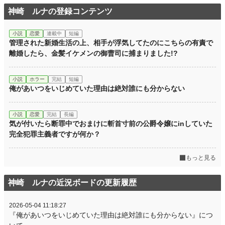
神崎 ルナの登録コンテンツ
累計ポイント
96,473 pt (30,992 位)
小説
恋愛
連載中
短編
管理された新婚生活の上、相手が浮気してたのにこちらの有責で
離婚したら、金髪イケメンの御曹司に捕まりました!?
小説
ホラー
完結
短編
俺があいつをいじめていた理由は絶対誰にも分からない
小説
恋愛
完結
長編
気が付いたら断罪中でおまけに斬首寸前の公爵令嬢にinしていた
完全犯罪主義者ですが何か？
もっと見る
神崎 ルナの近況ボードの更新履歴
2026-05-04 11:18:27
『俺があいつをいじめていた理由は絶対誰にも分からない』につ