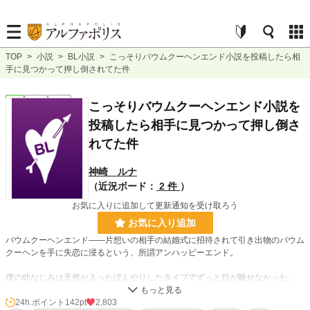
TOP
>
小説
>
BL小説
>
こっそりバウムクーヘンエンド小説を投稿したら相
手に見つかって押し倒されてた件
BL
完結
短編
こっそりバウムクーヘンエンド小説を
投稿したら相手に見つかって押し倒さ
れてた件
神崎 ルナ
（近況ボード：
2 件
）
お気に入りに追加して更新通知を受け取ろう
お気に入り追加
バウムクーヘンエンド――片想いの相手の結婚式に招待されて引き出物のバウム
クーヘンを手に失恋に浸るという、所謂アンハッピーエンド。
僕の幼なじみは天然が入ったぽんやりしたタイプでずっと目が離せなかった。
だけどその笑顔を見ていると自然と僕も口角が上がり。
24h.ポイント
142pt
2,803