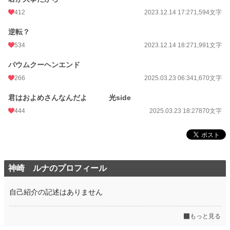
の『バウムクーヘンエンド』をこちらへ移しましたm(__)m サブ垢の『バウム
412
2023.12.14 17:27
1,594文字
クーヘンエンド』はこちらへ移動が出来次第、非公開となりますm(__)m）
逆転？
534
2023.12.14 18:27
1,991文字
小説
8,992 位 / 228,808 件
BL
1,890 位 / 31,420 件
バウムクーヘンエンド
266
2025.03.23 06:34
1,670文字
お気に入り
301
君はおよめさんなんだよ 光side
24h.ポイント
142 pt
444
2025.03.23 18:27
870文字
文字数
10,030
更新日時
2025.03.23 18:27
初回公開日時
2023.12.13 18:27
神崎 ルナのプロフィール
初回完結日時
2023.12.14 18:27
週間ポイント
620 pt (12,669 位)
自己紹介の記述はありません
月間ポイント
3,492 pt (10,982 位)
もっと見る
年間ポイント
42,637 pt (11,747 位)