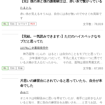
【完】僕の弟と僕の護衛騎士は、赤い糸で繋がっている
者の俺のことを気持ち悪いと遠ざけることもせずに、親友のまま
たまとら
でいてくれた彼に俺は感謝して、同じ大学に進学して、大学の頃
に彼と一緒にゲームを作成する会社を起業した。 あれから二十
赤い糸が見えるキリルは、自分には糸が無いのでやさぐれ気味で
年間、本当に二人三脚で駆け抜けてきた。 そして、昨年売り出
す
したVRMMOが世界的に大ヒットし、ゲーム大賞を取ったことを
文字数：78,819
BL
完結
ｼｮｰﾄｼｮｰﾄ
R15
祝うパーティーで親友が語った言葉に俺の覚悟も決まった。 「俺
もそろそろ恋愛したい」 親友のその言葉に、俺は、長年の片想
いを終わらせる覚悟をした。 不憫な拗らせアラフォーが”愛”へ
【完結。一気読みできます♪】ただのハイスペックなモ
と踏み出すお話です。
ブだと思ってた
はぴねこ＠書籍発売中
神乃遥翔（じんの はると）は自分のことをモブだと思ってい
た。 少年漫画ではいつだって、平凡に見えて何か一つに秀でて
いる人物が主人公だったから。 その点、遥翔は眉目秀麗文武両
道、家も財閥の超お金持ち。 一通りのことがなんでも簡単にで
文字数：67,893
BL
完結
長編
きる自分は夢中になれるものもなくて、きっと漫画のモブみたい
に輝く主人公を引き立てるモブのように生きるのだと、そう遥翔
は思っていた。 けれど、そんな遥翔に勉強を教わりに来ている
片思いの練習台にされていると思っていたら、自分が本
葛城星 （かつらぎ ほし）は言った。 「BL漫画の中では、神乃
命でした
くんみたいな人がいつだって主人公なんだよ？」 そう言って、
星が貸してくれた一冊のBL漫画が遥翔の人生を一変させた。 自
みゅー
分にも輝ける人生を歩むことができるのかもしれないと希望を持
オニキスは幼馴染みに思いを寄せていたが、相手には好きな人が
った遥翔は、そのことを教えてくれた星に恋をする。 だけど、
いると知り、更に告白の練習台をお願いされ……と言うお話。 今
恋をした途端、星には思い人がいることに気づいてしまって……