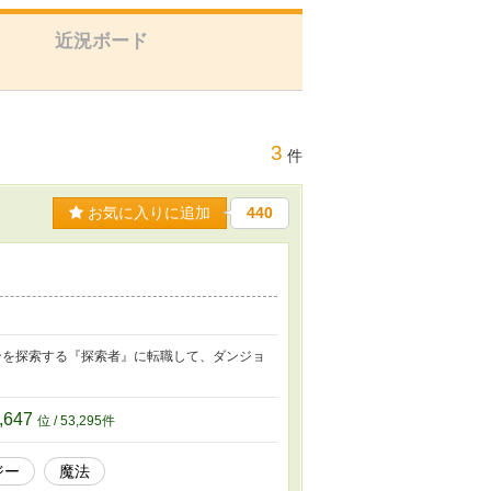
近況ボード
3
件
お気に入りに追加
440
ンを探索する『探索者』に転職して、ダンジョ
,647
位 / 53,295件
ジー
魔法