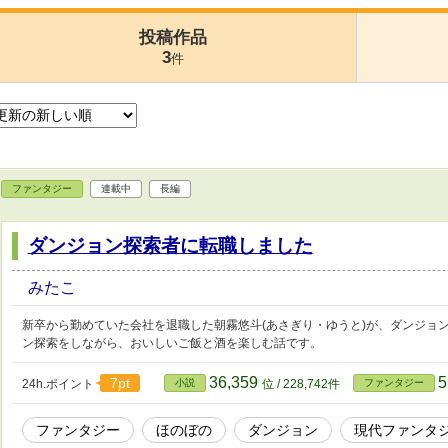
投稿作品
3
件
ファンタジー
連載中
長編
ダンジョン探索者に転職しました
みたこ
新卒から勤めていた会社を退職した朝霧悠斗(あさぎり・ゆうと)が、ダンジョ
ン探索をしながら、おいしいご飯と酒を楽しむ話です。
36,359
5
7pt
24h.ポイント
小説
位 / 228,742件
ファンタジー
ファンタジー
ほのぼの
ダンジョン
現代ファンタ