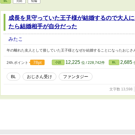
BL
完結
短編
成長を見守っていた王子様が結婚するので大人に
たら結婚相手が自分だった
みたこ
年の離れた友人として接していた王子様となぜか結婚することになったおじさ
12,225
2,685
78pt
24h.ポイント
小説
位 / 228,742件
BL
BL
おじさん受け
ファンタジー
文字数 13,598