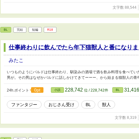
文字数 88,544
BL
完結
短編
R18
仕事終わりに飲んでたら年下猫獣人と番になりま
みたこ
いつものようにバルドは仕事終わり、馴染みの酒場で酒を飲み料理を食べてい
男が。その男はなぜかバルドに話しかけてきてーーー、から始まる猫獣人の青
228,742
31,41
0pt
24h.ポイント
小説
位 / 228,742件
BL
ファンタジー
おじさん受け
BL
獣人
文字数 8,319