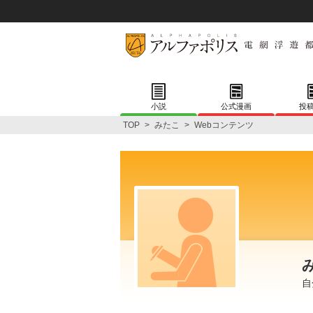
小説
公式漫画
投
TOP
>
みたこ
>
Webコンテンツ
自