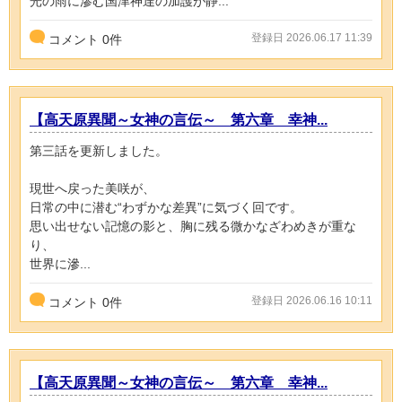
光の雨に滲む国津神達の加護が静...
登録日 2026.06.17 11:39
コメント
0
件
【高天原異聞～女神の言伝～ 第六章 幸神...
第三話を更新しました。
現世へ戻った美咲が、
日常の中に潜む“わずかな差異”に気づく回です。
思い出せない記憶の影と、胸に残る微かなざわめきが重な
り、
世界に滲...
登録日 2026.06.16 10:11
コメント
0
件
【高天原異聞～女神の言伝～ 第六章 幸神...