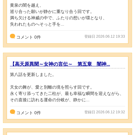
黄泉の闇を越え、
巡り合った願いが静かに重なり合う回です。
満ち欠ける神威の中で、ふたりの想いが環となり、
失われたものへそっと手を...
登録日 2026.06.12 19:33
コメント
0
件
【高天原異聞～女神の言伝～ 第五章 闇神...
第八話を更新しました。
天女の舞が、愛と別離の境を照らす回です。
永く寄り添ってきた二柱が、最も幸福な瞬間を迎えながら、
その直後に訪れる運命の分岐が、静かに...
登録日 2026.06.12 19:32
コメント
0
件