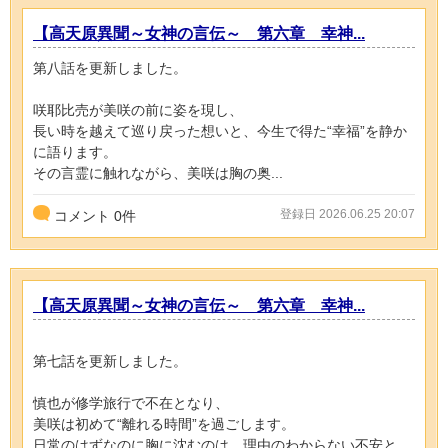
【高天原異聞～女神の言伝～ 第六章 幸神...
第八話を更新しました。
咲耶比売が美咲の前に姿を現し、
長い時を越えて巡り戻った想いと、今生で得た“幸福”を静か
に語ります。
その言霊に触れながら、美咲は胸の奥...
登録日 2026.06.25 20:07
コメント
0
件
【高天原異聞～女神の言伝～ 第六章 幸神...
第七話を更新しました。
慎也が修学旅行で不在となり、
美咲は初めて“離れる時間”を過ごします。
日常のはずなのに胸に沈むのは、理由のわからない不安と、