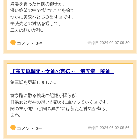
嫡妻を喪った日嗣の御子が、
深い絶望の中で“待つ”ことを捨て、
ついに黄泉へと歩み出す回です。
宇受売との対話を通して、
二人の想いが静...
登録日 2026.06.07 09:30
コメント
0
件
【高天原異聞～女神の言伝～ 第五章 闇神...
第三話を更新しました。
黄泉路に散る桃花の記憶が揺らぎ、
日狭女と母神の想いが静かに重なっていく回です。
闇の主が開いた“闇の異界”には新たな神気が満ち、
囚わ...
登録日 2026.06.02 08:56
コメント
0
件