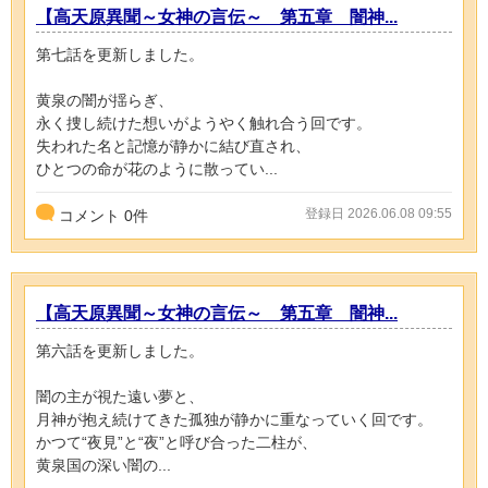
【高天原異聞～女神の言伝～ 第五章 闇神...
第七話を更新しました。
黄泉の闇が揺らぎ、
永く捜し続けた想いがようやく触れ合う回です。
失われた名と記憶が静かに結び直され、
ひとつの命が花のように散ってい...
登録日 2026.06.08 09:55
コメント
0
件
【高天原異聞～女神の言伝～ 第五章 闇神...
第六話を更新しました。
闇の主が視た遠い夢と、
月神が抱え続けてきた孤独が静かに重なっていく回です。
かつて“夜見”と“夜”と呼び合った二柱が、
黄泉国の深い闇の...