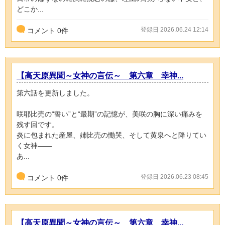
どこか...
登録日 2026.06.24 12:14
コメント
0
件
【高天原異聞～女神の言伝～ 第六章 幸神...
第六話を更新しました。
咲耶比売の“誓い”と“最期”の記憶が、美咲の胸に深い痛みを
残す回です。
炎に包まれた産屋、姉比売の慟哭、そして黄泉へと降りてい
く女神――
あ...
登録日 2026.06.23 08:45
コメント
0
件
【高天原異聞～女神の言伝～ 第六章 幸神...