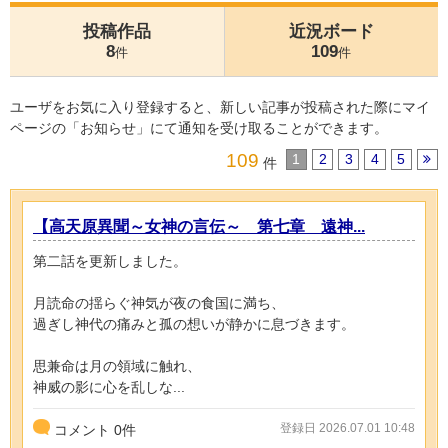
投稿作品
近況ボード
8
109
件
件
ユーザをお気に入り登録すると、新しい記事が投稿された際にマイ
ページの「お知らせ」にて通知を受け取ることができます。
109
1
2
3
4
5
件
【高天原異聞～女神の言伝～ 第七章 遠神...
第二話を更新しました。
月読命の揺らぐ神気が夜の食国に満ち、
過ぎし神代の痛みと孤の想いが静かに息づきます。
思兼命は月の領域に触れ、
神威の影に心を乱しな...
登録日 2026.07.01 10:48
コメント
0
件