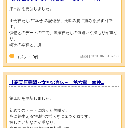
第五話を更新しました。
比売神たちの“幸せ”の記憶が、美咲の胸に痛みを残す回で
す。
慎也とのデートの中で、国津神たちの気遣いや温もりが重な
り、
現実の幸福と、胸...
登録日 2026.06.18 09:50
コメント
0
件
【高天原異聞～女神の言伝～ 第六章 幸神...
第四話を更新しました。
初めてのデートに臨んだ美咲が、
胸に芽生える“恋情”の揺らぎに気づく回です。
嬉しさと切なさが重なり、