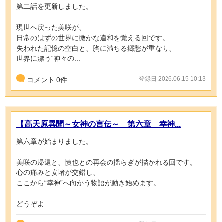
第二話を更新しました。
現世へ戻った美咲が、
日常のはずの世界に微かな違和を覚える回です。
失われた記憶の空白と、胸に満ちる郷愁が重なり、
世界に漂う“神々の...
登録日 2026.06.15 10:13
コメント
0
件
【高天原異聞～女神の言伝～ 第六章 幸神...
第六章が始まりました。
美咲の帰還と、慎也との再会の揺らぎが描かれる回です。
心の痛みと安堵が交錯し、
ここから“幸神”へ向かう物語が動き始めます。
どうぞよ...