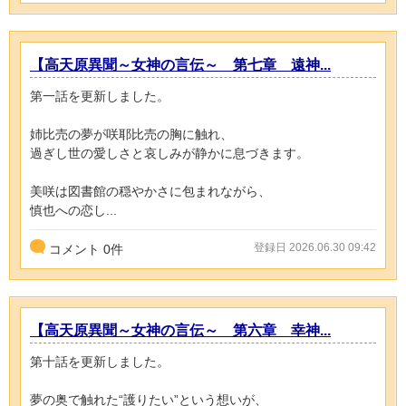
【高天原異聞～女神の言伝～ 第七章 遠神...
第一話を更新しました。
姉比売の夢が咲耶比売の胸に触れ、
過ぎし世の愛しさと哀しみが静かに息づきます。
美咲は図書館の穏やかさに包まれながら、
慎也への恋し...
登録日 2026.06.30 09:42
コメント
0
件
【高天原異聞～女神の言伝～ 第六章 幸神...
第十話を更新しました。
夢の奥で触れた“護りたい”という想いが、