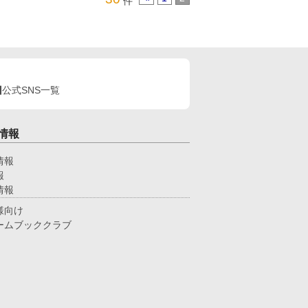
件
公式SNS一覧
情報
情報
報
情報
様向け
ームブッククラブ