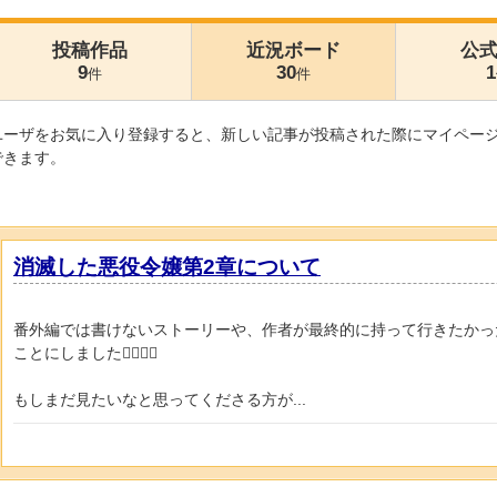
投稿作品
近況ボード
公
9
30
1
件
件
ユーザをお気に入り登録すると、新しい記事が投稿された際にマイペー
できます。
消滅した悪役令嬢第2章について
番外編では書けないストーリーや、作者が最終的に持って行きたかっ
ことにしました🙇‍♀️🙇‍♀️
もしまだ見たいなと思ってくださる方が...