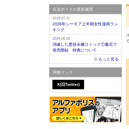
近況ボードの更新履歴
2026.07.11
2026年シーモア上半期女性漫画ラン
キング
2026.06.05
消滅した悪役令嬢コミック①書店で
発売開始 特典について
もっと見る
関連リンク
X(旧Twitter)