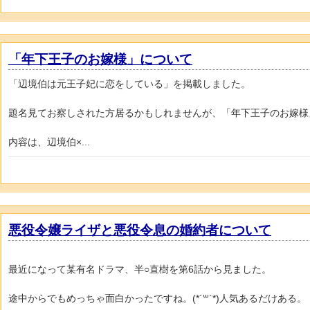
「年下王子のお嫁様」について
「辺境伯は元王子妃に恋をしている」を掲載しました。
題名見てお察しされた方居るかもしれませんが、「年下王子のお嫁様
内容は、辺境伯×...
悪役令嬢ライザと悪役令息の婚約者について
最近になって某有名ドラマ、半○直樹を第6話から見ました。
途中からでもめっちゃ面白かったですね。(*´꒳`*)人気あるだけある。