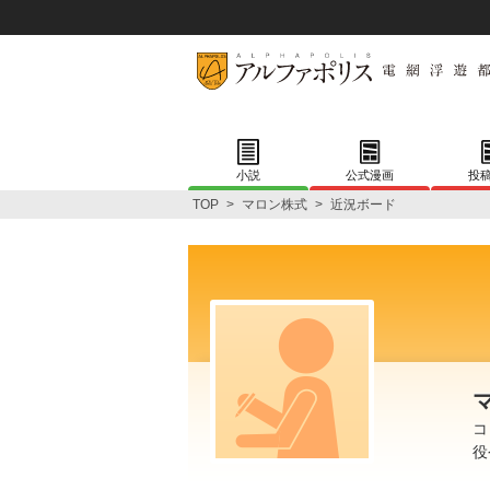
小説
公式漫画
投
TOP
>
マロン株式
>
近況ボード
コ
役