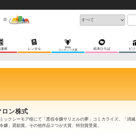
Web
稿漫画
レンタル
絵本ひろば
ビジ
コンテンツ大賞
マロン株式
ミックシーモア様にて「悪役令嬢サリエルの夢」コミカライズ。「消滅
令嬢」奨励賞。その他作品２つが大賞、特別賞受賞。