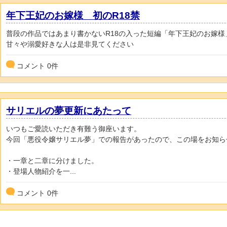
年下王妃のお嫁様 初のR18禁
普段の作品ではあまり書かないR18の入った短編「年下王妃のお嫁様
甘々や溺愛好きな人は是非見てください
コメント
0
件
サリエルの夢更新にあたって
いつもご愛読いただき有難う御座います。
今回「悪役令嬢サリエル夢」での報告があったので、この場をお知ら
・一章と二章に分けました。
・登場人物紹介を一...
コメント
0
件