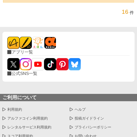
16
件
アプリ一覧
公式SNS一覧
ご利用について
利用規約
ヘルプ
アルファコイン利用規約
投稿ガイドライン
レンタルサービス利用規約
プライバシーポリシー
スコア利用規約
お問い合わせ