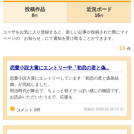
投稿作品
近況ボード
8
16
件
件
ユーザをお気に入り登録すると、新しい記事が投稿された際にマイ
ページの「お知らせ」にて通知を受け取ることができます。
16
件
恋愛小説大賞にエントリー中「初恋の君と偽...
恋愛小説大賞にエントリーしています「初恋の君と偽装結
婚」が完結しました。
明治時代が舞台で、ちょっと朝ドラっぽい感じの物語です。
お読みいただいたうえで、応援を...
登録日 2026.01.16 22:31
コメント
0
件