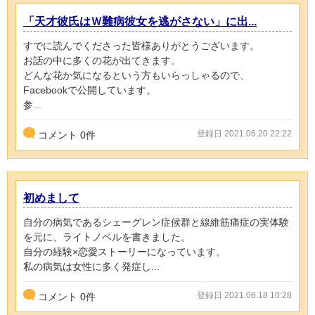
「天才彼氏はＷ難病彼女を逃がさない」に出...
すでに読んでくださった皆様ありがとうございます。
お話の中に多くの花が出てきます。
どんな花か気になるという方もいらっしゃるので、
Facebookで公開しています。
参...
登録日 2021.06.20 22:22
コメント
0
件
初めまして
自分の病気であるシェーグレン症候群と線維筋痛症の実体験
を元に、ライトノベルを書きました。
自分の経験×恋愛ストーリーになっています。
私の病気は女性に多く発症し...
登録日 2021.06.18 10:28
コメント
0
件