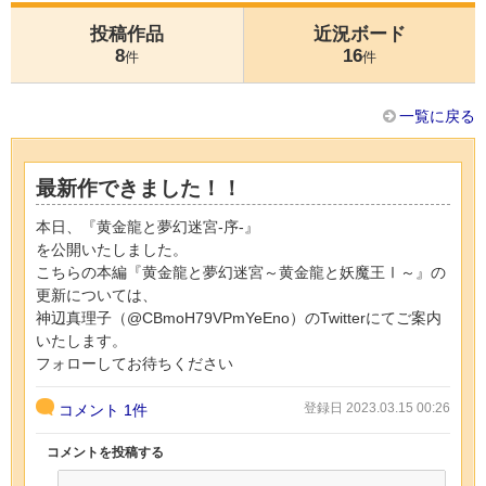
投稿作品
近況ボード
8
16
件
件
一覧に戻る
最新作できました！！
本日、『黄金龍と夢幻迷宮-序-』
を公開いたしました。
こちらの本編『黄金龍と夢幻迷宮～黄金龍と妖魔王Ⅰ～』の
更新については、
神辺真理子（@CBmoH79VPmYeEno）のTwitterにてご案内
いたします。
フォローしてお待ちください
登録日 2023.03.15 00:26
コメント
1件
コメントを投稿する